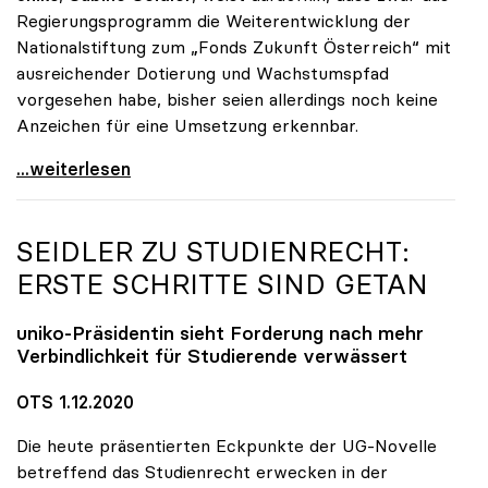
Regierungsprogramm die Weiterentwicklung der
Nationalstiftung zum „Fonds Zukunft Österreich“ mit
ausreichender Dotierung und Wachstumspfad
vorgesehen habe, bisher seien allerdings noch keine
Anzeichen für eine Umsetzung erkennbar.
uniko unterstützt Petition zu Dotierung des „Fonds
...weiterlesen
SEIDLER ZU STUDIENRECHT:
ERSTE SCHRITTE SIND GETAN
uniko
-Präsidentin sieht Forderung nach mehr
Verbindlichkeit für Studierende verwässert
OTS 1.12.2020
Die heute präsentierten Eckpunkte der UG-Novelle
betreffend das Studienrecht erwecken in der