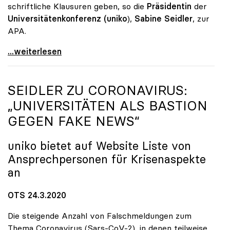
schriftliche Klausuren geben, so die
Präsidentin
der
Universitätenkonferenz (uniko
),
Sabine Seidler
, zur
APA.
Universitäten setzen weiter auf Distance Learning
...weiterlesen
SEIDLER ZU CORONAVIRUS:
„UNIVERSITÄTEN ALS BASTION
GEGEN FAKE NEWS“
uniko
bietet auf Website Liste von
Ansprechpersonen für Krisenaspekte
an
OTS 24.3.2020
Die steigende Anzahl von Falschmeldungen zum
Thema Coronavirus (Sars-CoV-2), in denen teilweise