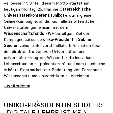
verbessern“: Unter diesem Motto startet am
heutigen Montag, 25. Mai, die
Österreichische
Universitätenkonferenz (uniko)
erstmalig eine
Online-Kampagne, an der sich alle 22 öffentlichen
Universitäten gemeinsam mit dem
Wissenschaftsfonds FWF
beteiligen. Ziel der
Kampagne sei es, so
uniko-Präsidentin Sabine
Seidler
, „eine leicht verständliche Information über
den direkten Nutzen von Universitäten und
universitär erzeugtem Wissen für die individuelle
Lebenssituation zu präsentieren“, und damit auch eine
erhöhte Sichtbarkeit der Bedeutung von Forschung,
Wissenschaft und Universitäten zu erreichen.
Startschuss zur Online-Kampagne von Österreichs
...weiterlesen
UNIKO
-PRÄSIDENTIN SEIDLER:
„DIGITALE LEHRE IST KEIN