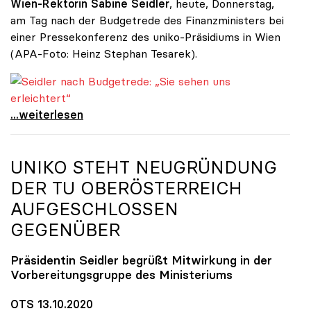
Wien-Rektorin Sabine Seidler
, heute, Donnerstag,
am Tag nach der Budgetrede des Finanzministers bei
einer Pressekonferenz des uniko-Präsidiums in Wien
(APA-Foto: Heinz Stephan Tesarek).
Seidler nach Budgetrede: „Sie sehen uns erleichtert“
Seidler nach Budgetrede: „Sie sehen uns
...weiterlesen
UNIKO
STEHT NEUGRÜNDUNG
DER TU OBERÖSTERREICH
AUFGESCHLOSSEN
GEGENÜBER
Präsidentin Seidler begrüßt Mitwirkung in der
Vorbereitungsgruppe des Ministeriums
OTS 13.10.2020