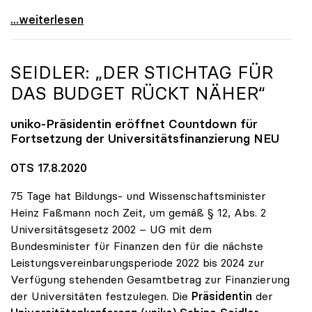
Seidler zu geplanter TU Linz: Muss im neuen
...weiterlesen
SEIDLER: „DER STICHTAG FÜR
DAS BUDGET RÜCKT NÄHER“
uniko
-Präsidentin eröffnet Countdown für
Fortsetzung der Universitätsfinanzierung NEU
OTS 17.8.2020
75 Tage hat Bildungs- und Wissenschaftsminister
Heinz Faßmann noch Zeit, um gemäß § 12, Abs. 2
Universitätsgesetz 2002 – UG mit dem
Bundesminister für Finanzen den für die nächste
Leistungsvereinbarungsperiode 2022 bis 2024 zur
Verfügung stehenden Gesamtbetrag zur Finanzierung
der Universitäten festzulegen. Die
Präsidentin
der