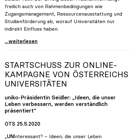
freilich auch von Rahmenbedingungen wie
Zugangsmanagement, Ressourcenausstattung und
Studienförderung ab, worauf Universitäten nur
indirekt Einfluss haben.
Seidler: Erfolgreiches Studieren ist im ureigenen
...weiterlesen
STARTSCHUSS ZUR ONLINE-
KAMPAGNE VON ÖSTERREICHS
UNIVERSITÄTEN
uniko
-Präsidentin Seidler: „Ideen, die unser
Leben verbessern, werden verständlich
präsentiert“
OTS 25.5.2020
„
UNI
nteressant? – Ideen, die unser Leben