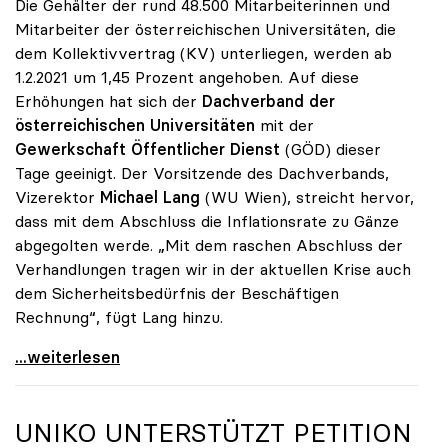
Die Gehälter der rund 48.500 Mitarbeiterinnen und
Mitarbeiter der österreichischen Universitäten, die
dem Kollektivvertrag (KV) unterliegen, werden ab
1.2.2021 um 1,45 Prozent angehoben. Auf diese
Erhöhungen hat sich der
Dachverband der
österreichischen Universitäten
mit der
Gewerkschaft Öffentlicher Dienst
(GÖD) dieser
Tage geeinigt. Der Vorsitzende des Dachverbands,
Vizerektor
Michael Lang
(WU Wien), streicht hervor,
dass mit dem Abschluss die Inflationsrate zu Gänze
abgegolten werde. „Mit dem raschen Abschluss der
Verhandlungen tragen wir in der aktuellen Krise auch
dem Sicherheitsbedürfnis der Beschäftigen
Rechnung“, fügt Lang hinzu.
KV-Verhandlungen: Gehälter steigen um 1,45 Prozent
...weiterlesen
UNIKO
UNTERSTÜTZT PETITION