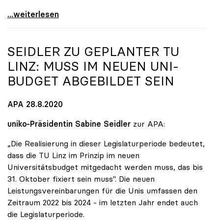
Dringender Appell von sechs europäischen
...weiterlesen
SEIDLER ZU GEPLANTER TU
LINZ: MUSS IM NEUEN UNI-
BUDGET ABGEBILDET SEIN
APA 28.8.2020
uniko-Präsidentin Sabine Seidler
zur APA:
„Die Realisierung in dieser Legislaturperiode bedeutet,
dass die TU Linz im Prinzip im neuen
Universitätsbudget mitgedacht werden muss, das bis
31. Oktober fixiert sein muss". Die neuen
Leistungsvereinbarungen für die Unis umfassen den
Zeitraum 2022 bis 2024 - im letzten Jahr endet auch
die Legislaturperiode.