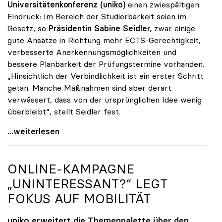
Universitätenkonferenz (uniko)
einen zwiespältigen
Eindruck: Im Bereich der Studierbarkeit seien im
Gesetz, so
Präsidentin Sabine Seidler,
zwar einige
gute Ansätze in Richtung mehr ECTS-Gerechtigkeit,
verbesserte Anerkennungsmöglichkeiten und
bessere Planbarkeit der Prüfungstermine vorhanden.
„Hinsichtlich der Verbindlichkeit ist ein erster Schritt
getan. Manche Maßnahmen sind aber derart
verwässert, dass von der ursprünglichen Idee wenig
überbleibt“, stellt Seidler fest.
Seidler zu Studienrecht: Erste Schritte sind getan
...weiterlesen
ONLINE-KAMPAGNE
„UNINTERESSANT?“ LEGT
FOKUS AUF MOBILITÄT
uniko
erweitert die Themenpalette über den