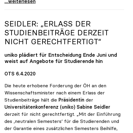
uniko-Präsidentin Seidler: „Digitale Lehre ist
...weiterlesen
SEIDLER: „ERLASS DER
STUDIENBEITRÄGE DERZEIT
NICHT GERECHTFERTIGT“
uniko
plädiert für Entscheidung Ende Juni und
weist auf Angebote für Studierende hin
OTS 6.4.2020
Die heute erhobene Forderung der ÖH an den
Wissenschaftsminister nach einem Erlass der
Studienbeiträge hält die
Präsidentin
der
Universitätenkonferenz (uniko) Sabine Seidler
derzeit für nicht gerechtfertigt. „Mit der Einführung
des ,neutralen Semesters‘ für die Studierenden und
der Garantie eines zusätzlichen Semesters Beihilfe,