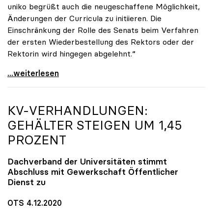
uniko begrüßt auch die neugeschaffene Möglichkeit,
Änderungen der Curricula zu initiieren. Die
Einschränkung der Rolle des Senats beim Verfahren
der ersten Wiederbestellung des Rektors oder der
Rektorin wird hingegen abgelehnt.“
UG-Novelle: Ja zu Mindeststudienleistung, nein zu
...weiterlesen
KV-VERHANDLUNGEN:
GEHÄLTER STEIGEN UM 1,45
PROZENT
Dachverband der Universitäten stimmt
Abschluss mit Gewerkschaft Öffentlicher
Dienst zu
OTS 4.12.2020