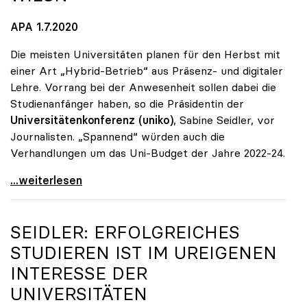
APA 1.7.2020
Die meisten Universitäten planen für den Herbst mit
einer Art „Hybrid-Betrieb“ aus Präsenz- und digitaler
Lehre. Vorrang bei der Anwesenheit sollen dabei die
Studienanfänger haben, so die Präsidentin der
Universitätenkonferenz (uniko)
, Sabine Seidler, vor
Journalisten. „Spannend“ würden auch die
Verhandlungen um das Uni-Budget der Jahre 2022-24.
Unis: Ab Herbst „hybrid\", Budget „keine g'mahte
...weiterlesen
SEIDLER: ERFOLGREICHES
STUDIEREN IST IM UREIGENEN
INTERESSE DER
UNIVERSITÄTEN