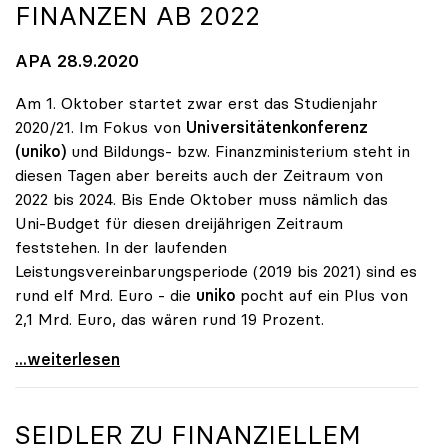
FINANZEN AB 2022
APA 28.9.2020
Am 1. Oktober startet zwar erst das Studienjahr
2020/21. Im Fokus von
Universitätenkonferenz
(uniko)
und Bildungs- bzw. Finanzministerium steht in
diesen Tagen aber bereits auch der Zeitraum von
2022 bis 2024. Bis Ende Oktober muss nämlich das
Uni-Budget für diesen dreijährigen Zeitraum
feststehen. In der laufenden
Leistungsvereinbarungsperiode (2019 bis 2021) sind es
rund elf Mrd. Euro - die
uniko
pocht auf ein Plus von
2,1 Mrd. Euro, das wären rund 19 Prozent.
Uni-Budget: Ringen um Finanzen ab 2022
...weiterlesen
SEIDLER ZU FINANZIELLEM