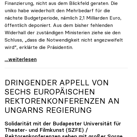
Finanzierung, nicht aus dem Blickfeld geraten. Die
uniko habe wiederholt den Mehrbedarf für die
nächste Budgetperiode, nämlich 2,1 Milliarden Euro,
öffentlich deponiert. Aus dem bisher fehlenden
Widerhall der zuständigen Ministerien ziehe sie den
Schluss, „dass die Notwendigkeit nicht angezweifelt
wird“, erklärte die Präsidentin.
Seidler zu finanziellem Mehrbedarf: „Bisher keine
...weiterlesen
DRINGENDER APPELL VON
SECHS EUROPÄISCHEN
REKTORENKONFERENZEN AN
UNGARNS REGIERUNG
Solidarität mit der Budapester Universität für
Theater- und Filmkunst (SZFE) /
Rektorenkonferenzen sehen mit großer Sorge