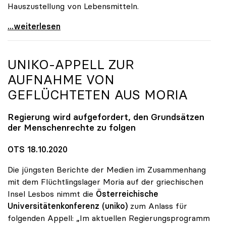
Hauszustellung von Lebensmitteln.
Online-Kampagne „UNInteressant?“ legt Fokus auf
...weiterlesen
UNIKO
-APPELL ZUR
AUFNAHME VON
GEFLÜCHTETEN AUS MORIA
Regierung wird aufgefordert, den Grundsätzen
der Menschenrechte zu folgen
OTS 18.10.2020
Die jüngsten Berichte der Medien im Zusammenhang
mit dem Flüchtlingslager Moria auf der griechischen
Insel Lesbos nimmt die
Österreichische
Universitätenkonferenz
(uniko)
zum Anlass für
folgenden Appell: „Im aktuellen Regierungsprogramm