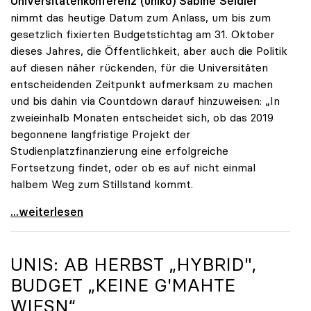
Universitätenkonferenz (uniko)
Sabine Seidler
nimmt das heutige Datum zum Anlass, um bis zum
gesetzlich fixierten Budgetstichtag am 31. Oktober
dieses Jahres, die Öffentlichkeit, aber auch die Politik
auf diesen näher rückenden, für die Universitäten
entscheidenden Zeitpunkt aufmerksam zu machen
und bis dahin via Countdown darauf hinzuweisen: „In
zweieinhalb Monaten entscheidet sich, ob das 2019
begonnene langfristige Projekt der
Studienplatzfinanzierung eine erfolgreiche
Fortsetzung findet, oder ob es auf nicht einmal
halbem Weg zum Stillstand kommt.
Seidler: „Der Stichtag für das Budget rückt näher“
...weiterlesen
UNIS: AB HERBST „HYBRID",
BUDGET „KEINE G'MAHTE
WIESN“