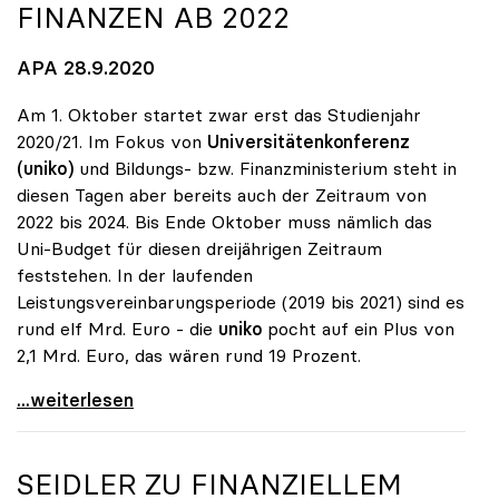
FINANZEN AB 2022
APA 28.9.2020
Am 1. Oktober startet zwar erst das Studienjahr
2020/21. Im Fokus von
Universitätenkonferenz
(uniko)
und Bildungs- bzw. Finanzministerium steht in
diesen Tagen aber bereits auch der Zeitraum von
2022 bis 2024. Bis Ende Oktober muss nämlich das
Uni-Budget für diesen dreijährigen Zeitraum
feststehen. In der laufenden
Leistungsvereinbarungsperiode (2019 bis 2021) sind es
rund elf Mrd. Euro - die
uniko
pocht auf ein Plus von
2,1 Mrd. Euro, das wären rund 19 Prozent.
Uni-Budget: Ringen um Finanzen ab 2022
...weiterlesen
SEIDLER ZU FINANZIELLEM