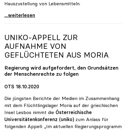
Hauszustellung von Lebensmitteln.
Online-Kampagne „UNInteressant?“ legt Fokus auf
...weiterlesen
UNIKO
-APPELL ZUR
AUFNAHME VON
GEFLÜCHTETEN AUS MORIA
Regierung wird aufgefordert, den Grundsätzen
der Menschenrechte zu folgen
OTS 18.10.2020
Die jüngsten Berichte der Medien im Zusammenhang
mit dem Flüchtlingslager Moria auf der griechischen
Insel Lesbos nimmt die
Österreichische
Universitätenkonferenz
(uniko)
zum Anlass für
folgenden Appell: „Im aktuellen Regierungsprogramm