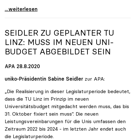
Dringender Appell von sechs europäischen
...weiterlesen
SEIDLER ZU GEPLANTER TU
LINZ: MUSS IM NEUEN UNI-
BUDGET ABGEBILDET SEIN
APA 28.8.2020
uniko-Präsidentin Sabine Seidler
zur APA:
„Die Realisierung in dieser Legislaturperiode bedeutet,
dass die TU Linz im Prinzip im neuen
Universitätsbudget mitgedacht werden muss, das bis
31. Oktober fixiert sein muss". Die neuen
Leistungsvereinbarungen für die Unis umfassen den
Zeitraum 2022 bis 2024 - im letzten Jahr endet auch
die Legislaturperiode.