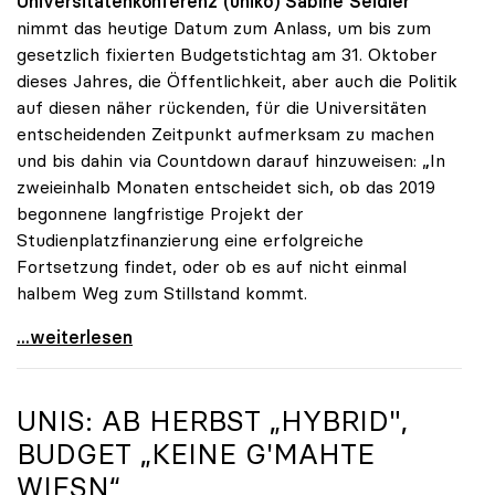
Universitätenkonferenz (uniko)
Sabine Seidler
nimmt das heutige Datum zum Anlass, um bis zum
gesetzlich fixierten Budgetstichtag am 31. Oktober
dieses Jahres, die Öffentlichkeit, aber auch die Politik
auf diesen näher rückenden, für die Universitäten
entscheidenden Zeitpunkt aufmerksam zu machen
und bis dahin via Countdown darauf hinzuweisen: „In
zweieinhalb Monaten entscheidet sich, ob das 2019
begonnene langfristige Projekt der
Studienplatzfinanzierung eine erfolgreiche
Fortsetzung findet, oder ob es auf nicht einmal
halbem Weg zum Stillstand kommt.
Seidler: „Der Stichtag für das Budget rückt näher“
...weiterlesen
UNIS: AB HERBST „HYBRID",
BUDGET „KEINE G'MAHTE
WIESN“