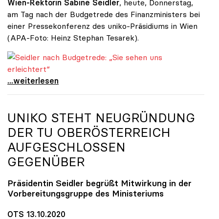
Wien-Rektorin Sabine Seidler
, heute, Donnerstag,
am Tag nach der Budgetrede des Finanzministers bei
einer Pressekonferenz des uniko-Präsidiums in Wien
(APA-Foto: Heinz Stephan Tesarek).
Seidler nach Budgetrede: „Sie sehen uns erleichtert“
Seidler nach Budgetrede: „Sie sehen uns
...weiterlesen
UNIKO
STEHT NEUGRÜNDUNG
DER TU OBERÖSTERREICH
AUFGESCHLOSSEN
GEGENÜBER
Präsidentin Seidler begrüßt Mitwirkung in der
Vorbereitungsgruppe des Ministeriums
OTS 13.10.2020