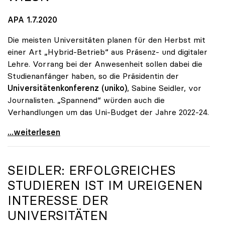
APA 1.7.2020
Die meisten Universitäten planen für den Herbst mit
einer Art „Hybrid-Betrieb“ aus Präsenz- und digitaler
Lehre. Vorrang bei der Anwesenheit sollen dabei die
Studienanfänger haben, so die Präsidentin der
Universitätenkonferenz (uniko)
, Sabine Seidler, vor
Journalisten. „Spannend“ würden auch die
Verhandlungen um das Uni-Budget der Jahre 2022-24.
Unis: Ab Herbst „hybrid\", Budget „keine g'mahte
...weiterlesen
SEIDLER: ERFOLGREICHES
STUDIEREN IST IM UREIGENEN
INTERESSE DER
UNIVERSITÄTEN