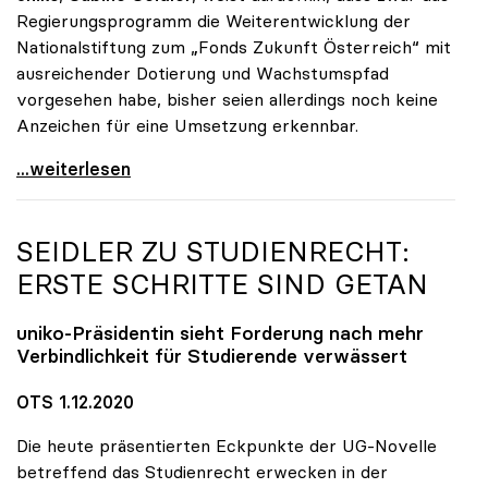
Regierungsprogramm die Weiterentwicklung der
Nationalstiftung zum „Fonds Zukunft Österreich“ mit
ausreichender Dotierung und Wachstumspfad
vorgesehen habe, bisher seien allerdings noch keine
Anzeichen für eine Umsetzung erkennbar.
uniko unterstützt Petition zu Dotierung des „Fonds
...weiterlesen
SEIDLER ZU STUDIENRECHT:
ERSTE SCHRITTE SIND GETAN
uniko
-Präsidentin sieht Forderung nach mehr
Verbindlichkeit für Studierende verwässert
OTS 1.12.2020
Die heute präsentierten Eckpunkte der UG-Novelle
betreffend das Studienrecht erwecken in der