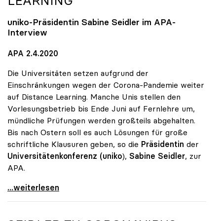
LEARNING
uniko
-Präsidentin Sabine Seidler im APA-
Interview
APA 2.4.2020
Die Universitäten setzen aufgrund der
Einschränkungen wegen der Corona-Pandemie weiter
auf Distance Learning. Manche Unis stellen den
Vorlesungsbetrieb bis Ende Juni auf Fernlehre um,
mündliche Prüfungen werden großteils abgehalten.
Bis nach Ostern soll es auch Lösungen für große
schriftliche Klausuren geben, so die
Präsidentin
der
Universitätenkonferenz (uniko
),
Sabine Seidler
, zur
APA.
Universitäten setzen weiter auf Distance Learning
...weiterlesen