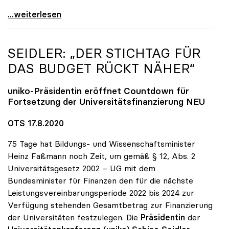
Seidler zu geplanter TU Linz: Muss im neuen
...weiterlesen
SEIDLER: „DER STICHTAG FÜR
DAS BUDGET RÜCKT NÄHER“
uniko
-Präsidentin eröffnet Countdown für
Fortsetzung der Universitätsfinanzierung NEU
OTS 17.8.2020
75 Tage hat Bildungs- und Wissenschaftsminister
Heinz Faßmann noch Zeit, um gemäß § 12, Abs. 2
Universitätsgesetz 2002 – UG mit dem
Bundesminister für Finanzen den für die nächste
Leistungsvereinbarungsperiode 2022 bis 2024 zur
Verfügung stehenden Gesamtbetrag zur Finanzierung
der Universitäten festzulegen. Die
Präsidentin
der