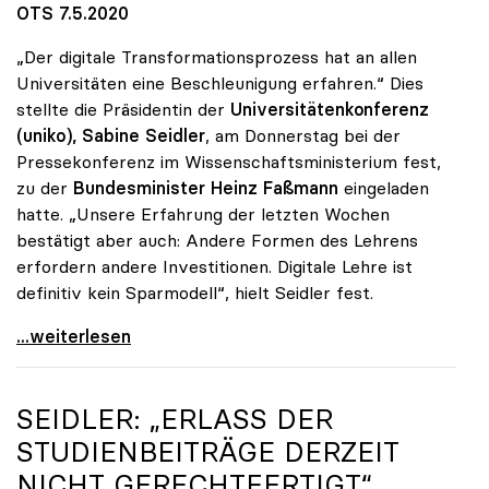
OTS 7.5.2020
„Der digitale Transformationsprozess hat an allen
Universitäten eine Beschleunigung erfahren.“ Dies
stellte die Präsidentin der
Universitätenkonferenz
(uniko),
Sabine Seidler
, am Donnerstag bei der
Pressekonferenz im Wissenschaftsministerium fest,
zu der
Bundesminister Heinz Faßmann
eingeladen
hatte. „Unsere Erfahrung der letzten Wochen
bestätigt aber auch: Andere Formen des Lehrens
erfordern andere Investitionen. Digitale Lehre ist
definitiv kein Sparmodell“, hielt Seidler fest.
uniko-Präsidentin Seidler: „Digitale Lehre ist
...weiterlesen
SEIDLER: „ERLASS DER
STUDIENBEITRÄGE DERZEIT
NICHT GERECHTFERTIGT“