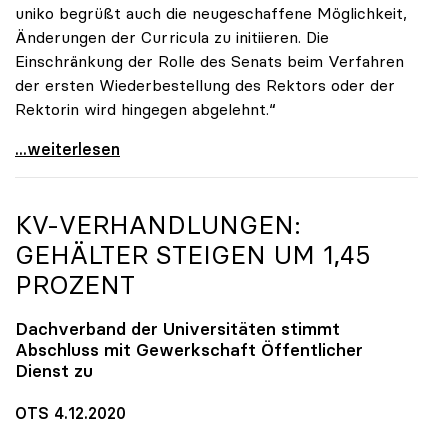
uniko begrüßt auch die neugeschaffene Möglichkeit,
Änderungen der Curricula zu initiieren. Die
Einschränkung der Rolle des Senats beim Verfahren
der ersten Wiederbestellung des Rektors oder der
Rektorin wird hingegen abgelehnt.“
UG-Novelle: Ja zu Mindeststudienleistung, nein zu
...weiterlesen
KV-VERHANDLUNGEN:
GEHÄLTER STEIGEN UM 1,45
PROZENT
Dachverband der Universitäten stimmt
Abschluss mit Gewerkschaft Öffentlicher
Dienst zu
OTS 4.12.2020