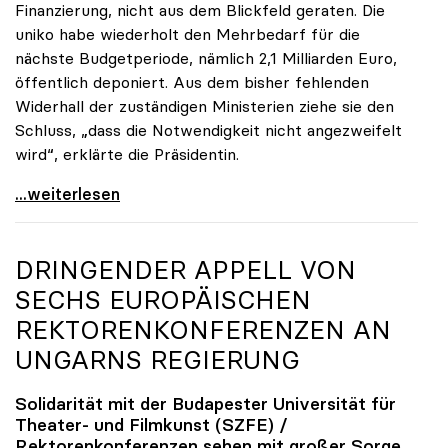
Finanzierung, nicht aus dem Blickfeld geraten. Die
uniko habe wiederholt den Mehrbedarf für die
nächste Budgetperiode, nämlich 2,1 Milliarden Euro,
öffentlich deponiert. Aus dem bisher fehlenden
Widerhall der zuständigen Ministerien ziehe sie den
Schluss, „dass die Notwendigkeit nicht angezweifelt
wird“, erklärte die Präsidentin.
Seidler zu finanziellem Mehrbedarf: „Bisher keine
...weiterlesen
DRINGENDER APPELL VON
SECHS EUROPÄISCHEN
REKTORENKONFERENZEN AN
UNGARNS REGIERUNG
Solidarität mit der Budapester Universität für
Theater- und Filmkunst (SZFE) /
Rektorenkonferenzen sehen mit großer Sorge