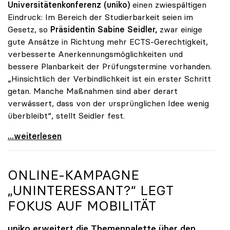
Universitätenkonferenz (uniko)
einen zwiespältigen
Eindruck: Im Bereich der Studierbarkeit seien im
Gesetz, so
Präsidentin Sabine Seidler,
zwar einige
gute Ansätze in Richtung mehr ECTS-Gerechtigkeit,
verbesserte Anerkennungsmöglichkeiten und
bessere Planbarkeit der Prüfungstermine vorhanden.
„Hinsichtlich der Verbindlichkeit ist ein erster Schritt
getan. Manche Maßnahmen sind aber derart
verwässert, dass von der ursprünglichen Idee wenig
überbleibt“, stellt Seidler fest.
Seidler zu Studienrecht: Erste Schritte sind getan
...weiterlesen
ONLINE-KAMPAGNE
„UNINTERESSANT?“ LEGT
FOKUS AUF MOBILITÄT
uniko
erweitert die Themenpalette über den