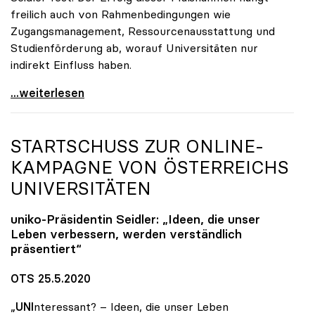
freilich auch von Rahmenbedingungen wie
Zugangsmanagement, Ressourcenausstattung und
Studienförderung ab, worauf Universitäten nur
indirekt Einfluss haben.
Seidler: Erfolgreiches Studieren ist im ureigenen
...weiterlesen
STARTSCHUSS ZUR ONLINE-
KAMPAGNE VON ÖSTERREICHS
UNIVERSITÄTEN
uniko
-Präsidentin Seidler: „Ideen, die unser
Leben verbessern, werden verständlich
präsentiert“
OTS 25.5.2020
„
UNI
nteressant? – Ideen, die unser Leben