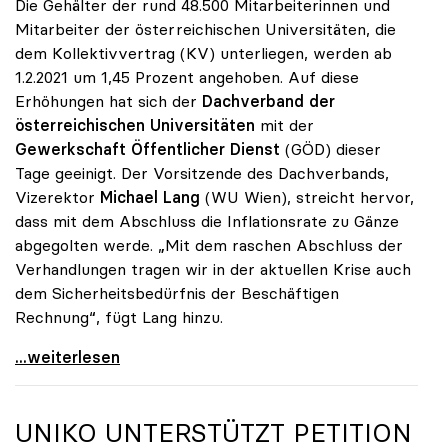
Die Gehälter der rund 48.500 Mitarbeiterinnen und
Mitarbeiter der österreichischen Universitäten, die
dem Kollektivvertrag (KV) unterliegen, werden ab
1.2.2021 um 1,45 Prozent angehoben. Auf diese
Erhöhungen hat sich der
Dachverband der
österreichischen Universitäten
mit der
Gewerkschaft Öffentlicher Dienst
(GÖD) dieser
Tage geeinigt. Der Vorsitzende des Dachverbands,
Vizerektor
Michael Lang
(WU Wien), streicht hervor,
dass mit dem Abschluss die Inflationsrate zu Gänze
abgegolten werde. „Mit dem raschen Abschluss der
Verhandlungen tragen wir in der aktuellen Krise auch
dem Sicherheitsbedürfnis der Beschäftigen
Rechnung“, fügt Lang hinzu.
KV-Verhandlungen: Gehälter steigen um 1,45 Prozent
...weiterlesen
UNIKO
UNTERSTÜTZT PETITION