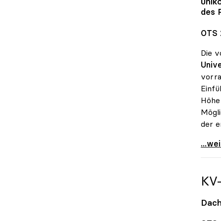
unik
des 
OTS 
Die v
Unive
vorra
Einfü
Höhe 
Mögli
der e
UG-No
...we
KV
Dach