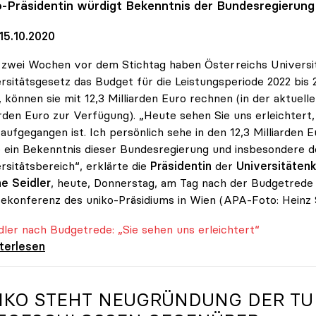
o
-Präsidentin würdigt Bekenntnis der Bundesregierung
15.10.2020
zwei Wochen vor dem Stichtag haben Österreichs Universitä
rsitätsgesetz das Budget für die Leistungsperiode 2022 bis 
 können sie mit 12,3 Milliarden Euro rechnen (in der aktuell
arden Euro zur Verfügung). „Heute sehen Sie uns erleichte
 aufgegangen ist. Ich persönlich sehe in den 12,3 Milliarde
 ein Bekenntnis dieser Bundesregierung und insbesondere d
rsitätsbereich“, erklärte die
Präsidentin
der
Universitätenk
e Seidler
, heute, Donnerstag, am Tag nach der Budgetrede 
ekonferenz des uniko-Präsidiums in Wien (APA-Foto: Heinz 
er nach Budgetrede: „Sie sehen uns erleichtert“
er nach Budgetrede: „Sie sehen uns
iterlesen
IKO
STEHT NEUGRÜNDUNG DER TU