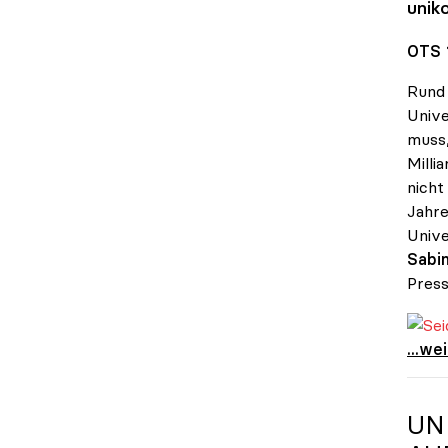
unik
OTS 
Rund 
Unive
muss,
Milli
nicht
Jahre
Unive
Sabin
Press
Seidl
Seidl
...we
UN