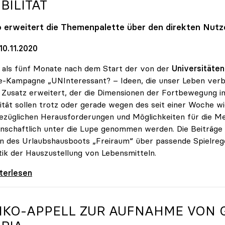
BILITÄT
o
erweitert die Themenpalette über den direkten Nutz
10.11.2020
als fünf Monate nach dem Start der von der
Universitäten
e-Kampagne „UNInteressant? – Ideen, die unser Leben ver
 Zusatz erweitert, der die Dimensionen der Fortbewegung 
ität sollen trotz oder gerade wegen des seit einer Woche 
ezüglichen Herausforderungen und Möglichkeiten für die M
nschaftlich unter die Lupe genommen werden. Die Beiträge 
n des Urlaubshausboots „Freiraum“ über passende Spielrege
tik der Hauszustellung von Lebensmitteln.
e-Kampagne „UNInteressant?“ legt Fokus auf
iterlesen
IKO
-APPELL ZUR AUFNAHME VON 