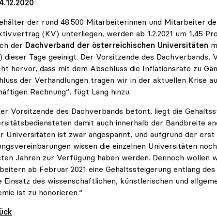
4.12.2020
ehälter der rund 48.500 Mitarbeiterinnen und Mitarbeiter de
ktivvertrag (KV) unterliegen, werden ab 1.2.2021 um 1,45 P
ich der
Dachverband der österreichischen Universitäten
m
 dieser Tage geeinigt. Der Vorsitzende des Dachverbands, 
cht hervor, dass mit dem Abschluss die Inflationsrate zu G
luss der Verhandlungen tragen wir in der aktuellen Krise a
äftigen Rechnung“, fügt Lang hinzu.
er Vorsitzende des Dachverbands betont, liegt die Gehaltss
rsitätsbediensteten damit auch innerhalb der Bandbreite and
er Universitäten ist zwar angespannt, und aufgrund der er
ungsvereinbarungen wissen die einzelnen Universitäten noch
ten Jahren zur Verfügung haben werden. Dennoch wollen wi
beitern ab Februar 2021 eine Gehaltssteigerung entlang de
 Einsatz des wissenschaftlichen, künstlerischen und allgem
mie ist zu honorieren.“
rück