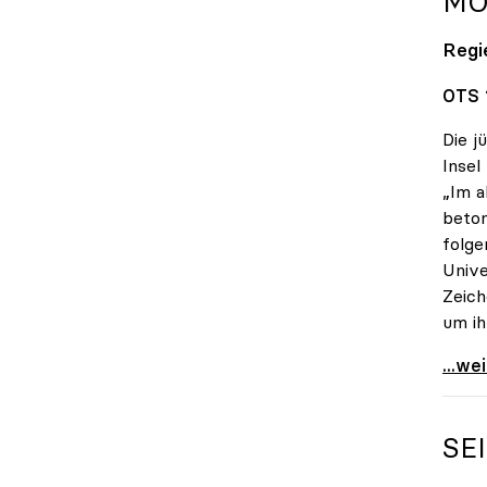
MO
Regi
OTS 
Die j
Insel
„Im a
beton
folge
Unive
Zeich
um i
uniko
...we
SE