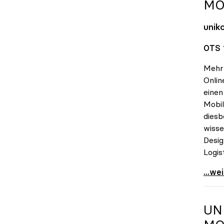
MO
unik
OTS 
Mehr 
Onlin
einen
Mobil
diesb
wisse
Desig
Logis
Onlin
...we
UN