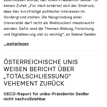
keinen Zufall: „Für mich erhärtet sich der Eindruck,
dass hier kurzfristige politische Interessen im
Vordergrund stehen. Die Neugründung einer
Universität darf nicht als Wahlzuckerl missbraucht
werden. Dafür sind die Themen Bildung, Forschung
und Digitalisierung viel zu wichtig“, so Sabine Seidler.
uniko-Präsidentin zur TU OÖ: „Völlig
...weiterlesen
ÖSTERREICHISCHE UNIS
WEISEN BERICHT ÜBER
„TOTALSCHLIESSUNG“ V
EHEMENT ZURÜCK
OECD-Report für
uniko
-Präsidentin Seidler
nicht nachvollziehbar