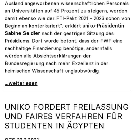
Ausland angeworbenen wissenschaftlichen Personals
an Universitäten auf 45 Prozent zu steigern, werden
damit ebenso wie der FTI-Pakt 2021 - 2023 schon von
Beginn an konterkariert“, erklärt
uniko-Präsidentin
Sabine Seidler
nach der gestrigen Sitzung des
Präsidiums. Dort wurde betont, dass der FWF eine
nachhaltige Finanzierung benötige, andernfalls
würden alle Absichtserklärungen der
Bundesregierung nach mehr Exzellenz in der
heimischen Wissenschaft unglaubwürdig.
uniko über Wegfall von Förderungen des
...weiterlesen
UNIKO
FORDERT FREILASSUNG
UND FAIRES VERFAHREN FÜR
STUDENTEN IN ÄGYPTEN
OTS 22.2.2021