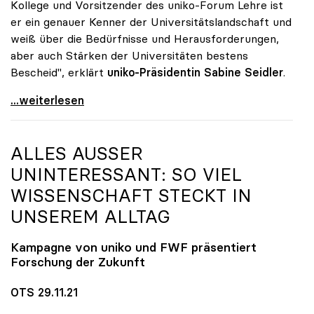
Kollege und Vorsitzender des uniko-Forum Lehre ist
er ein genauer Kenner der Universitätslandschaft und
weiß über die Bedürfnisse und Herausforderungen,
aber auch Stärken der Universitäten bestens
Bescheid", erklärt
uniko-Präsidentin Sabine Seidler
.
uniko gratuliert Martin Polaschek zur Bestellung
...weiterlesen
ALLES AUSSER U
NINTERESSANT: SO VIEL W
ISSENSCHAFT STECKT IN U
NSEREM ALLTAG
Kampagne von
uniko
und FWF präsentiert
Forschung der Zukunft
OTS 29.11.21