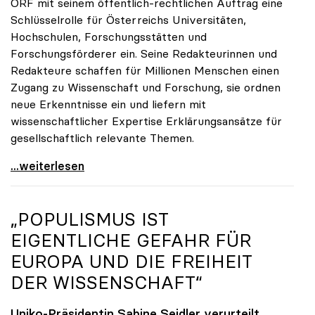
ORF mit seinem öffentlich-rechtlichen Auftrag eine
Schlüsselrolle für Österreichs Universitäten,
Hochschulen, Forschungsstätten und
Forschungsförderer ein. Seine Redakteurinnen und
Redakteure schaffen für Millionen Menschen einen
Zugang zu Wissenschaft und Forschung, sie ordnen
neue Erkenntnisse ein und liefern mit
wissenschaftlicher Expertise Erklärungsansätze für
gesellschaftlich relevante Themen.
Zukunft braucht Wissen
...weiterlesen
„POPULISMUS IST
EIGENTLICHE GEFAHR FÜR
EUROPA UND DIE FREIHEIT
DER WISSENSCHAFT“
Uniko-Präsidentin Sabine Seidler verurteilt