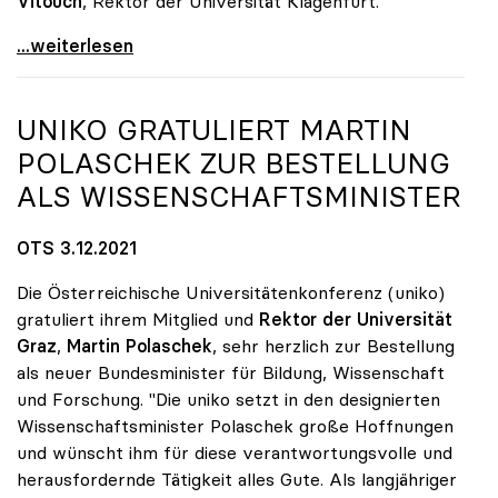
Vitouch
, Rektor der Universität Klagenfurt.
Sabine Seidler als uniko-Präsidentin wiedergewählt
...weiterlesen
UNIKO
GRATULIERT MARTIN
POLASCHEK ZUR BESTELLUNG
ALS WISSENSCHAFTSMINISTER
OTS 3.12.2021
Die Österreichische Universitätenkonferenz (uniko)
gratuliert ihrem Mitglied und
Rektor der Universität
Graz
,
Martin Polaschek
, sehr herzlich zur Bestellung
als neuer Bundesminister für Bildung, Wissenschaft
und Forschung. "Die uniko setzt in den designierten
Wissenschaftsminister Polaschek große Hoffnungen
und wünscht ihm für diese verantwortungsvolle und
herausfordernde Tätigkeit alles Gute. Als langjähriger