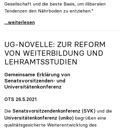
Gesellschaft und die beste Basis, um illiberalen
Tendenzen den Nährboden zu entziehen.“
„Populismus ist eigentliche Gefahr für Europa und
...weiterlesen
UG-NOVELLE: ZUR REFORM
VON WEITERBILDUNG UND
LEHRAMTSSTUDIEN
Gemeinsame Erklärung von
Senatsvorsitzenden- und
Universitätenkonferenz
OTS 26.5.2021
Die
Senatsvorsitzendenkonferenz (SVK)
und die
Universitätenkonferenz (uniko)
begrüßen eine
qualitätsgesicherte Weiterentwicklung des