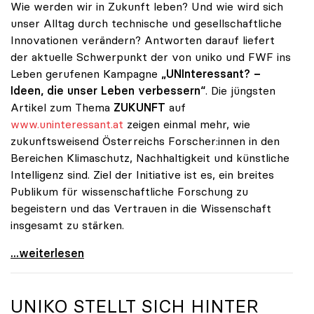
Wie werden wir in Zukunft leben? Und wie wird sich
unser Alltag durch technische und gesellschaftliche
Innovationen verändern? Antworten darauf liefert
der aktuelle Schwerpunkt der von uniko und FWF ins
Leben gerufenen Kampagne
„UNInteressant? –
Ideen, die unser Leben verbessern“
. Die jüngsten
Artikel zum Thema
ZUKUNFT
auf
www.uninteressant.at
zeigen einmal mehr, wie
zukunftsweisend Österreichs Forscher:innen in den
Bereichen Klimaschutz, Nachhaltigkeit und künstliche
Intelligenz sind. Ziel der Initiative ist es, ein breites
Publikum für wissenschaftliche Forschung zu
begeistern und das Vertrauen in die Wissenschaft
insgesamt zu stärken.
Alles außer UNInteressant: So viel Wissenschaft
...weiterlesen
UNIKO
STELLT SICH HINTER