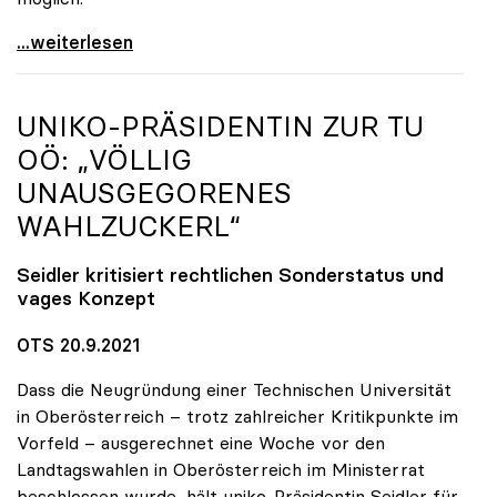
Seidler erfreut über hohe Impfquote, aber
...weiterlesen
UNIKO
-PRÄSIDENTIN ZUR TU
OÖ: „VÖLLIG
UNAUSGEGORENES
WAHLZUCKERL“
Seidler kritisiert rechtlichen Sonderstatus und
vages Konzept
OTS 20.9.2021
Dass die Neugründung einer Technischen Universität
in Oberösterreich – trotz zahlreicher Kritikpunkte im
Vorfeld – ausgerechnet eine Woche vor den
Landtagswahlen in Oberösterreich im Ministerrat
beschlossen wurde, hält uniko-Präsidentin Seidler für