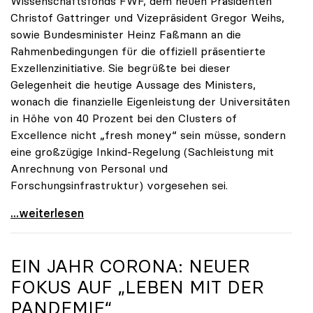
Wissenschaftsfonds FWF, dem neuen Präsidenten
Christof Gattringer und Vizepräsident Gregor Weihs,
sowie Bundesminister Heinz Faßmann an die
Rahmenbedingungen für die offiziell präsentierte
Exzellenzinitiative. Sie begrüßte bei dieser
Gelegenheit die heutige Aussage des Ministers,
wonach die finanzielle Eigenleistung der Universitäten
in Höhe von 40 Prozent bei den Clusters of
Excellence nicht „fresh money“ sein müsse, sondern
eine großzügige Inkind-Regelung (Sachleistung mit
Anrechnung von Personal und
Forschungsinfrastruktur) vorgesehen sei.
Seidler zur Exzellenzinitiative: Erfolg hängt von
...weiterlesen
EIN JAHR CORONA: NEUER
FOKUS AUF „LEBEN MIT DER
PANDEMIE“