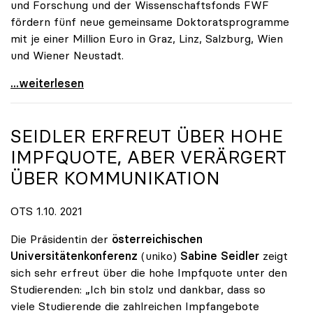
und Forschung und der Wissenschaftsfonds FWF
fördern fünf neue gemeinsame Doktoratsprogramme
mit je einer Million Euro in Graz, Linz, Salzburg, Wien
und Wiener Neustadt.
FHs und Unis bilden gemeinsam Doktorandinnen und
...weiterlesen
SEIDLER ERFREUT ÜBER HOHE
IMPFQUOTE, ABER VERÄRGERT
ÜBER KOMMUNIKATION
OTS 1.10. 2021
Die Präsidentin der
österreichischen
Universitätenkonferenz
(uniko)
Sabine Seidler
zeigt
sich sehr erfreut über die hohe Impfquote unter den
Studierenden: „Ich bin stolz und dankbar, dass so
viele Studierende die zahlreichen Impfangebote