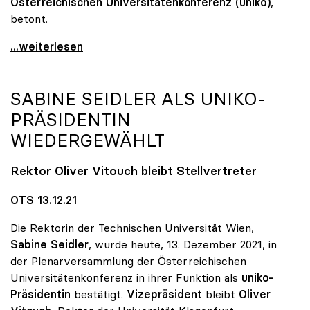
Österreichischen Universitätenkonferenz (uniko)
,
betont.
Große Nachfrage: Psychologische Beratungen an Unis
...weiterlesen
SABINE SEIDLER ALS
UNIKO
-
PRÄSIDENTIN
WIEDERGEWÄHLT
Rektor Oliver Vitouch bleibt Stellvertreter
OTS 13.12.21
Die Rektorin der Technischen Universität Wien,
Sabine Seidler
, wurde heute, 13. Dezember 2021, in
der Plenarversammlung der Österreichischen
Universitätenkonferenz in ihrer Funktion als
uniko-
Präsidentin
bestätigt.
Vizepräsident
bleibt
Oliver