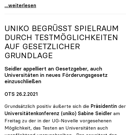
Ein Jahr Corona: Neuer Fokus auf „Leben mit der
...weiterlesen
UNIKO
BEGRÜSST SPIELRAUM D
URCH TESTMÖGLICHKEITEN A
UF GESETZLICHER G
RUNDLAGE
Seidler appelliert an Gesetzgeber, auch
Universitäten in neues Förderungsgesetz
einzuschließen
OTS 26.2.2021
Grundsätzlich positiv äußerte sich die
Präsidentin
der
Universitätenkonferenz (uniko) Sabine Seidler
am
Freitag zu der in der UG-Novelle vorgesehenen
Möglichkeit, das Testen an Universitäten auch