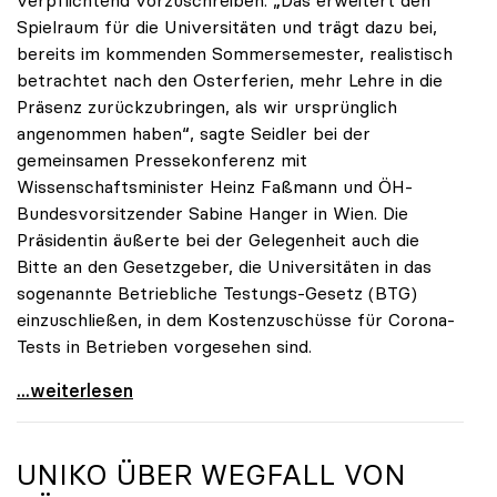
verpflichtend vorzuschreiben. „Das erweitert den
Spielraum für die Universitäten und trägt dazu bei,
bereits im kommenden Sommersemester, realistisch
betrachtet nach den Osterferien, mehr Lehre in die
Präsenz zurückzubringen, als wir ursprünglich
angenommen haben“, sagte Seidler bei der
gemeinsamen Pressekonferenz mit
Wissenschaftsminister Heinz Faßmann und ÖH-
Bundesvorsitzender Sabine Hanger in Wien. Die
Präsidentin äußerte bei der Gelegenheit auch die
Bitte an den Gesetzgeber, die Universitäten in das
sogenannte Betriebliche Testungs-Gesetz (BTG)
einzuschließen, in dem Kostenzuschüsse für Corona-
Tests in Betrieben vorgesehen sind.
uniko begrüßt Spielraum durch Testmöglichkeiten
...weiterlesen
UNIKO
ÜBER WEGFALL VON