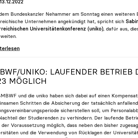
13.12.2022
dem Bundeskanzler Nehammer am Sonntag einen weiteren E
reichische Unternehmen angekündigt hat, spricht sich
Sabin
reichischen Universitätenkonferenz (uniko)
, dafür aus, di
uweiten.
: Energiekostenzuschuss sollte auch für
iterlesen
BWF/
UNIKO
: LAUFENDER BETRIEB 
23 MÖGLICH
MBWF und die uniko haben sich dabei auf einen Kompensati
nsamen Schritten die Absicherung der tatsächlich anfalle
ungsvereinbarungsperiode sicherstellen soll, um Personala
achteil der Studierenden zu verhindern. Der laufende Betrie
 der Voraussetzung möglich, dass neben den bisher zuges
rsitäten und die Verwendung von Rücklagen der Universitä