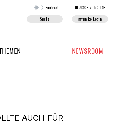
Kontrast
DE
UTSCH
/
EN
GLISH
Suche
myuniko Login
EN DER UNIKO
THEMEN
NEWSROOM
LLTE AUCH FÜR