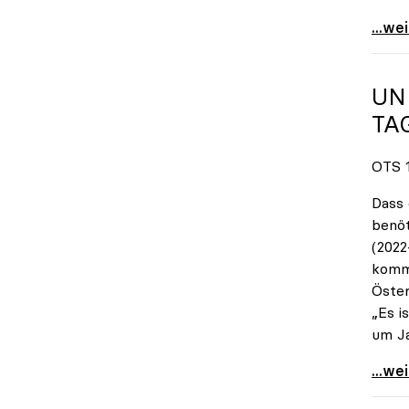
Unive
...we
UN
TA
OTS 1
Dass 
benöt
(2022
komm
Öster
„Es i
um Ja
Uniko
...we