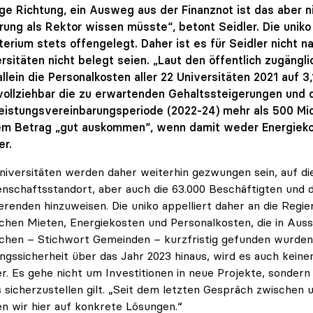
ige Richtung, ein Ausweg aus der Finanznot ist das aber n
rung als Rektor wissen müsste“, betont Seidler. Die uni
terium stets offengelegt. Daher ist es für Seidler nicht 
rsitäten nicht belegt seien. „Laut den öffentlich zugäng
allein die Personalkosten aller 22 Universitäten 2021 auf 3
ollziehbar die zu erwartenden Gehaltssteigerungen und d
eistungsvereinbarungsperiode (2022-24) mehr als 500 Mio.
em Betrag „gut auskommen“, wenn damit weder Energiekos
er.
niversitäten werden daher weiterhin gezwungen sein, auf 
nschaftsstandort, aber auch die 63.000 Beschäftigten und 
erenden hinzuweisen. Die uniko appelliert daher an die Regie
chen Mieten, Energiekosten und Personalkosten, die in Auss
chen – Stichwort Gemeinden – kurzfristig gefunden wurden
ngssicherheit über das Jahr 2023 hinaus, wird es auch kein
er. Es gehe nicht um Investitionen in neue Projekte, sonder
s sicherzustellen gilt. „Seit dem letzten Gespräch zwischen
n wir hier auf konkrete Lösungen.“