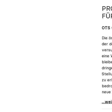
PR
FÜ
OTS 
Die ö
der d
versu
eine 
bleib
dring
Stell
zu er
bedro
neue 
Prote
...we