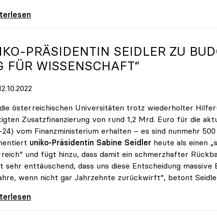
rsitäten fordern Krisengipfel zum
iterlesen
IKO-PRÄSIDENTIN SEIDLER ZU BU
G FÜR WISSENSCHAFT“
2.10.2022
die österreichischen Universitäten trotz wiederholter Hilfer
igten Zusatzfinanzierung von rund 1,2 Mrd. Euro für die ak
-24) vom Finanzministerium erhalten – es sind nunmehr 500 
entiert
uniko-Präsidentin Sabine Seidler
heute als einen „
reich“ und fügt hinzu, dass damit ein schmerzhafter Rückbau
st sehr enttäuschend, dass uns diese Entscheidung massive 
hre, wenn nicht gar Jahrzehnte zurückwirft“, betont Seidle
-Präsidentin Seidler zu Budgetrede:
iterlesen