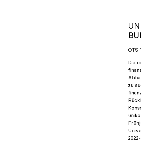
UN
BU
OTS 1
Die ö
finan
Abhal
zu su
finan
Rückb
Konse
uniko
Frühj
Unive
2022-