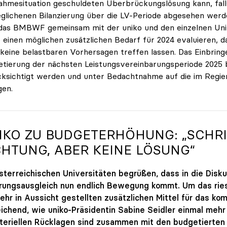
hmesituation geschuldeten Überbrückungslösung kann, falls
glichenen Bilanzierung über die LV-Periode abgesehen werd
das BMBWF gemeinsam mit der uniko und den einzelnen Univer
 einen möglichen zusätzlichen Bedarf für 2024 evaluieren, da
keine belastbaren Vorhersagen treffen lassen. Das Einbringe
tierung der nächsten Leistungsvereinbarungsperiode 2025 b
ksichtigt werden und unter Bedachtnahme auf die im Regi
gen.
IKO ZU BUDGETERHÖHUNG: „SCHRIT
CHTUNG, ABER KEINE LÖSUNG“
sterreichischen Universitäten begrüßen, dass in die Disk
rungsausgleich nun endlich Bewegung kommt. Um das riesi
hr in Aussicht gestellten zusätzlichen Mittel für das ko
ichend, wie uniko-Präsidentin Sabine Seidler einmal mehr 
teriellen Rücklagen sind zusammen mit den budgetierten 25