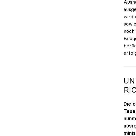
Ausna
ausge
wird 
sowie
noch 
Budge
berüc
erfol
UN
RI
Die ö
Teue
nunme
ausre
minis