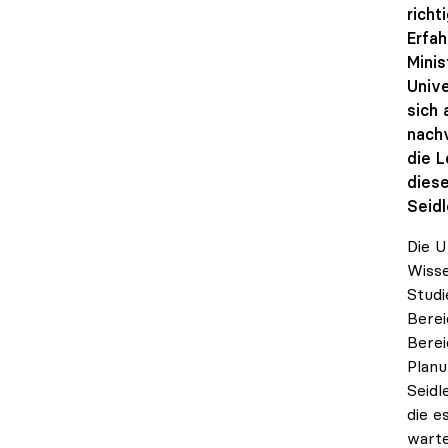
richt
Erfah
Minis
Unive
sich 
nachv
die L
dies
Seidl
Die U
Wisse
Studi
Berei
Berei
Planu
Seidl
die e
warte