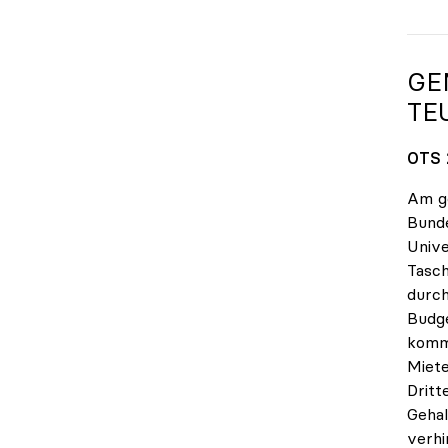
GE
TE
OTS 
Am ge
Bunde
Unive
Tasch
durch
Budge
komme
Miete
Dritt
Gehal
verhi