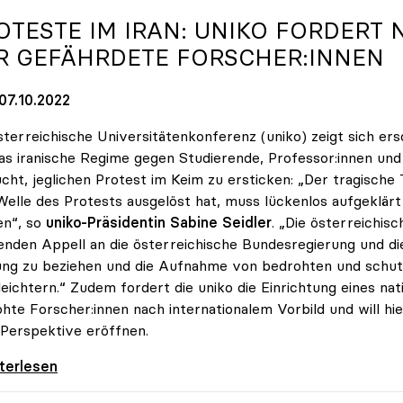
OTESTE IM IRAN:
UNIKO
FORDERT 
R GEFÄHRDETE FORSCHER:INNEN
07.10.2022
sterreichische Universitätenkonferenz (uniko) zeigt sich er
as iranische Regime gegen Studierende, Professor:innen und 
cht, jeglichen Protest im Keim zu ersticken: „Der tragische
Welle des Protests ausgelöst hat, muss lückenlos aufgeklär
en“, so
uniko-Präsidentin Sabine Seidler
. „Die österreichis
enden Appell an die österreichische Bundesregierung und di
ung zu beziehen und die Aufnahme von bedrohten und schut
leichtern.“ Zudem fordert die uniko die Einrichtung eines 
hte Forscher:innen nach internationalem Vorbild und will h
Perspektive eröffnen.
ste im Iran: uniko fordert nationales
iterlesen