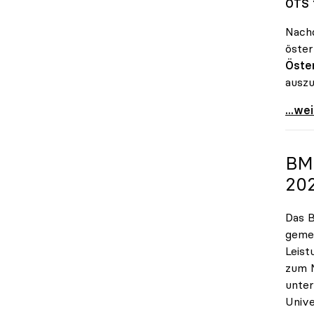
OTS 
Nach
öster
Öster
ausz
uniko
...we
BM
20
Das B
gemei
Leist
zum N
unter
Unive