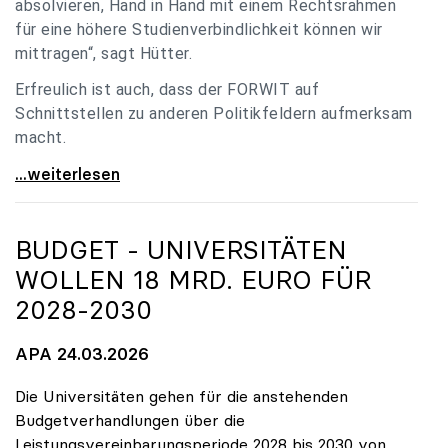
absolvieren, Hand in Hand mit einem Rechtsrahmen
für eine höhere Studienverbindlichkeit können wir
mittragen“, sagt Hütter.
Erfreulich ist auch, dass der FORWIT auf
Schnittstellen zu anderen Politikfeldern aufmerksam
macht.
uniko zu FORWIT-Analyse: Wichtige Themen
...weiterlesen
BUDGET - UNIVERSITÄTEN
WOLLEN 18 MRD. EURO FÜR
2028-2030
APA 24.03.2026
Die Universitäten gehen für die anstehenden
Budgetverhandlungen über die
Leistungsvereinbarungsperiode 2028 bis 2030 von