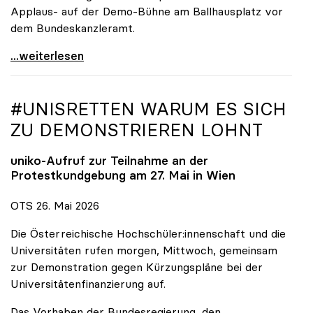
Applaus- auf der Demo-Bühne am Ballhausplatz vor
dem Bundeskanzleramt.
\"Wir nehmen es nicht hin\": Rede von
...weiterlesen
#UNISRETTEN WARUM ES SICH
ZU DEMONSTRIEREN LOHNT
uniko
-Aufruf zur Teilnahme an der
Protestkundgebung am 27. Mai in Wien
OTS 26. Mai 2026
Die Österreichische Hochschüler:innenschaft und die
Universitäten rufen morgen, Mittwoch, gemeinsam
zur Demonstration gegen Kürzungspläne bei der
Universitätenfinanzierung auf.
Das Vorhaben der Bundesregierung, den