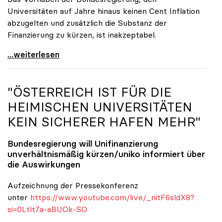
Universitäten auf Jahre hinaus keinen Cent Inflation
abzugelten und zusätzlich die Substanz der
Finanzierung zu kürzen, ist inakzeptabel.
#UnisRetten Warum es sich zu demonstrieren lohnt
...weiterlesen
"ÖSTERREICH IST FÜR DIE
HEIMISCHEN UNIVERSITÄTEN
KEIN SICHERER HAFEN MEHR"
Bundesregierung will Unifinanzierung
unverhältnismäßig kürzen/
uniko
informiert über
die Auswirkungen
Aufzeichnung der Pressekonferenz
unter
https://www.youtube.com/live/_nitF6sldX8?
si=0Ltlt7a-aBUOk-SO