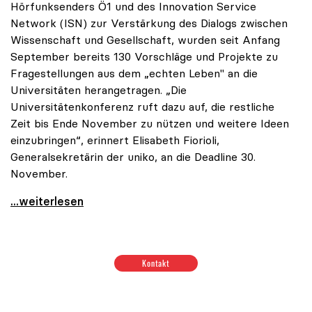
Hörfunksenders Ö1 und des Innovation Service
Network (ISN) zur Verstärkung des Dialogs zwischen
Wissenschaft und Gesellschaft, wurden seit Anfang
September bereits 130 Vorschläge und Projekte zu
Fragestellungen aus dem „echten Leben" an die
Universitäten herangetragen. „Die
Universitätenkonferenz ruft dazu auf, die restliche
Zeit bis Ende November zu nützen und weitere Ideen
einzubringen“, erinnert Elisabeth Fiorioli,
Generalsekretärin der uniko, an die Deadline 30.
November.
Ö1-Hörsaal: Bisher 130 Ideen zum Dialog mit
...weiterlesen
Positionen zum Thema Budget & Ressourcen
|
Positione
Kontakt