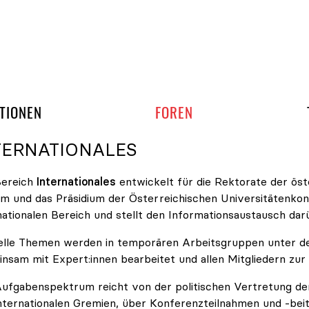
gation überspringen
UND ARBEITSGRUPP
TIONEN
FOREN
TERNATIONALES
Bereich
Internationales
entwickelt für die Rektorate der öst
m und das Präsidium der Österreichischen Universitätenko
nationalen Bereich und stellt den Informationsaustausch dar
lle Themen werden in temporären Arbeitsgruppen unter der 
nsam mit Expert:innen bearbeitet und allen Mitgliedern zur 
ufgabenspektrum reicht von der politischen Vertretung der 
nternationalen Gremien, über Konferenzteilnahmen und -bei