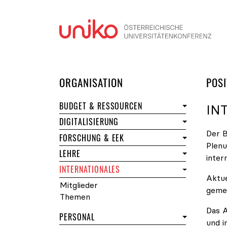
Navi
DER UNIKO
ORGANISATION
POSI
BUDGET & RESSOURCEN
IN
DIGITALISIERUNG
Der 
- STARTSEITE DES FORUMS
FORSCHUNG & EEK
Plenu
- STARTSEITE DES FORUMS
LEHRE
inter
- STARTSEITE DES FORUMS
INTERNATIONALES
Aktue
des Forums Internationales
Mitglieder
gemei
des Forums Internationales
Themen
Das A
- STARTSEITE DES FORUMS
PERSONAL
und i