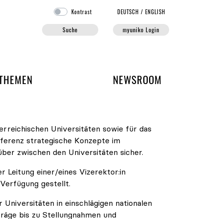
Kontrast
DE
UTSCH
/
EN
GLISH
Suche
myuniko Login
EN DER UNIKO
THEMEN
NEWSROOM
erreichischen Universitäten sowie für das
nferenz strategische Konzepte im
über zwischen den Universitäten sicher.
Leitung einer/eines Vizerektor:in
Verfügung gestellt.
Universitäten in einschlägigen nationalen
träge bis zu Stellungnahmen und