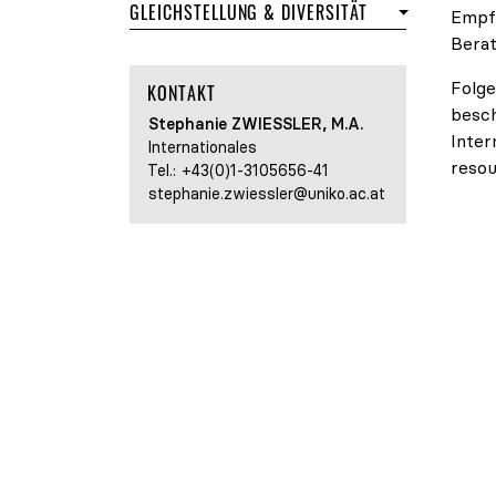
- STARTSEITE D
GLEICHSTELLUNG & DIVERSITÄT
Empfe
Berat
Folge
KONTAKT
besch
Stephanie
ZWIESSLER
, M.A.
Inter
Internationales
resou
Tel.:
+43(0)1-3105656-41
stephanie.zwiessler@uniko.ac.at