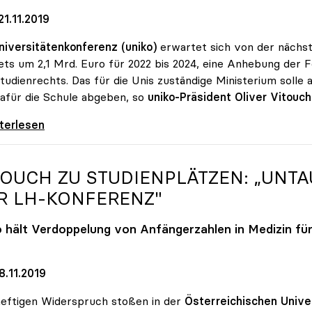
1.11.2019
niversitätenkonferenz (uniko)
erwartet sich von der nächs
ts um 2,1 Mrd. Euro für 2022 bis 2024, eine Anhebung der
tudienrechts. Das für die Unis zuständige Ministerium soll
afür die Schule abgeben, so
uniko-Präsident Oliver Vitouch
wollen Budgetsteigerung und
iterlesen
TOUCH ZU STUDIENPLÄTZEN: „UNT
R LH-KONFERENZ"
o
hält Verdoppelung von Anfängerzahlen in Medizin für
8.11.2019
eftigen Widerspruch stoßen in der
Österreichischen Unive