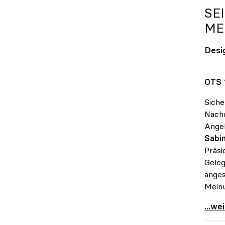
SE
ME
Desi
OTS 
Siche
Nachd
Angeh
Sabin
Präsi
Geleg
anges
Meinu
Seidl
...we