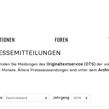
gation überspringen
UND ARBEITSGRUPP
TIONEN
FOREN
ESSEMITTEILUNGEN
finden Sie Meldungen des
Originaltextservice (OTS)
der un
s Monate. Ältere Presseaussendungen sind unter dem
Archi
a
Jahrgang: