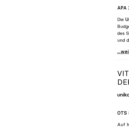
APA 2
Die
U
Budge
des S
und d
Unis 
...we
VI
DE
unik
OTS 
Auf h