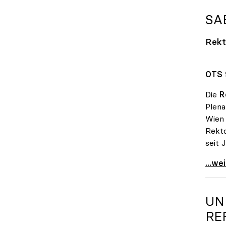
SA
Rekt
OTS 
Die
R
Plen
Wien
Rekto
seit 
Sabin
...we
UN
RE