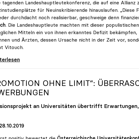
 tagenden Landeshauptleutekonferenz, die auf eine Allianz
instudienplätze für Neuinskribierende hinauslaufen. „Diese
eder durchdacht noch realisierbar, geschweige denn finanzie
uch
. Die Landeshauptleute machten mit dieser populistischen 
glichen Mitteln ein von ihnen erkanntes Defizit bekämpfen,
nnen und Ärzten, dessen Ursache nicht in der Zeit vor, so
t Vitouch.
ch zu Studienplätzen: „Untaugliche Vorschläge
iterlesen
ROMOTION OHNE LIMIT“: ÜBERRASC
WERBUNGEN
usionsprojekt an Universitäten übertrifft Erwartungen,
28.10.2019
st positiv bewertet die
Österreichische Universitätenkonf