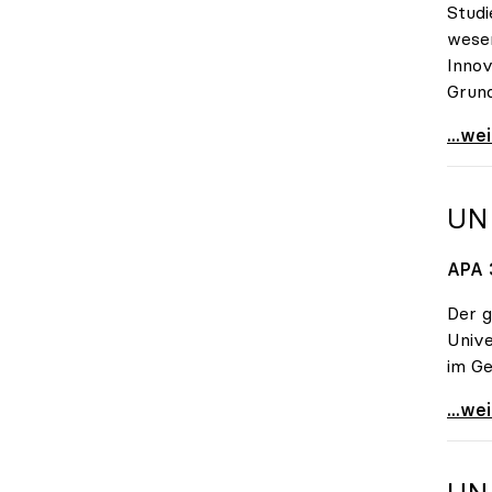
Studi
wesen
Innov
Grund
10 Fr
...we
UN
APA 
Der 
Unive
im Ge
Uni-Z
...we