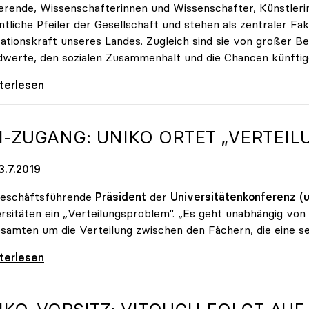
erende, Wissenschafterinnen und Wissenschafter, Künstlerin
tliche Pfeiler der Gesellschaft und stehen als zentraler F
ationskraft unseres Landes. Zugleich sind sie von großer B
werte, den sozialen Zusammenhalt und die Chancen künftig
agen zu Universitäten – Parteien geben
iterlesen
I-ZUGANG:
UNIKO
ORTET „VERTEI
3.7.2019
geschäftsführende
Präsident
der
Universitätenkonferenz (u
rsitäten ein „Verteilungsproblem". „Es geht unabhängig von
samten um die Verteilung zwischen den Fächern, die eine seh
ugang: uniko ortet „Verteilungsproblem\"
iterlesen