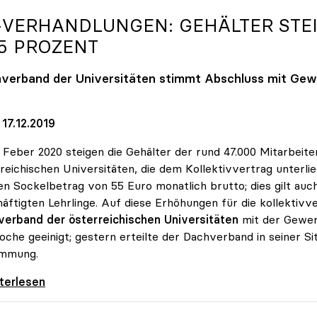
-VERHANDLUNGEN: GEHÄLTER STE
25 PROZENT
verband der Universitäten stimmt Abschluss mit Gewe
17.12.2019
. Feber 2020 steigen die Gehälter der rund 47.000 Mitarbeite
reichischen Universitäten, die dem Kollektivvertrag unterli
n Sockelbetrag von 55 Euro monatlich brutto; dies gilt auch
äftigten Lehrlinge. Auf diese Erhöhungen für die kollektivve
verband der österreichischen Universitäten
mit der Gewerk
che geeinigt; gestern erteilte der Dachverband in seiner Si
immung.
erhandlungen: Gehälter steigen um mindestens
iterlesen