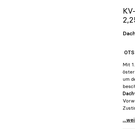
KV
2,
Dach
OTS 
Mit 1
öster
um de
besch
Dach
Vorwo
Zust
KV-V
...we