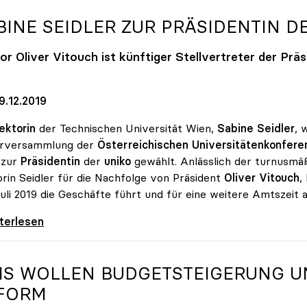
BINE SEIDLER ZUR PRÄSIDENTIN D
or Oliver Vitouch ist künftiger Stellvertreter der Präs
9.12.2019
ektorin
der Technischen Universität Wien,
Sabine Seidler
, 
arversammlung der
Österreichischen Universitätenkonferen
 zur
Präsidentin
der
uniko
gewählt. Anlässlich der turnusmä
rin Seidler für die Nachfolge von Präsident
Oliver Vitouch
,
Juli 2019 die Geschäfte führt und für eine weitere Amtszeit 
e Seidler zur Präsidentin der uniko gewählt
iterlesen
IS WOLLEN BUDGETSTEIGERUNG U
FORM