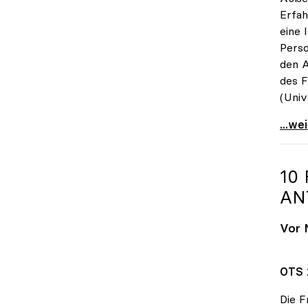
Erfah
eine 
Perso
den A
des F
(Univ
„Prom
...we
10
AN
Vor 
OTS 
Die F