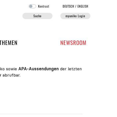
Kontrast
DE
UTSCH
/
EN
GLISH
Suche
myuniko Login
EN DER UNIKO
THEMEN
NEWSROOM
iko sowie
APA-Aussendungen
der letzten
v
abrufbar.