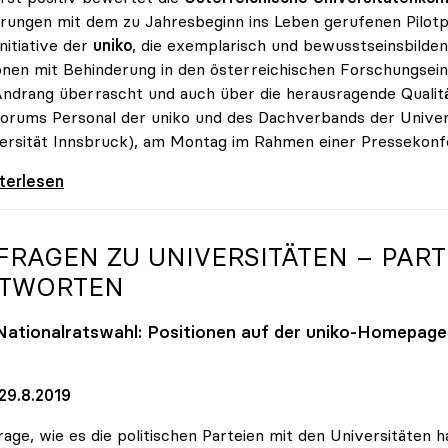
rungen mit dem zu Jahresbeginn ins Leben gerufenen Pilotp
Initiative der
uniko
, die exemplarisch und bewusstseinsbildend
nen mit Behinderung in den österreichischen Forschungsei
ndrang überrascht und auch über die herausragende Qualitä
orums Personal der uniko und des Dachverbands der Univer
ersität Innsbruck), am Montag im Rahmen einer Pressekonfe
otion ohne Limit“: Überraschende Qualität bei
iterlesen
 FRAGEN ZU UNIVERSITÄTEN – PAR
TWORTEN
Nationalratswahl: Positionen auf der
uniko
-Homepage 
29.8.2019
rage, wie es die politischen Parteien mit den Universitäten ha