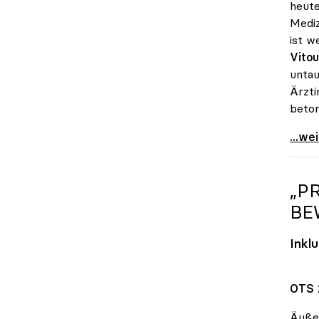
heute
Mediz
ist w
Vito
untau
Ärzti
beton
Vitou
...we
„P
BE
Inkl
OTS 
Äußer