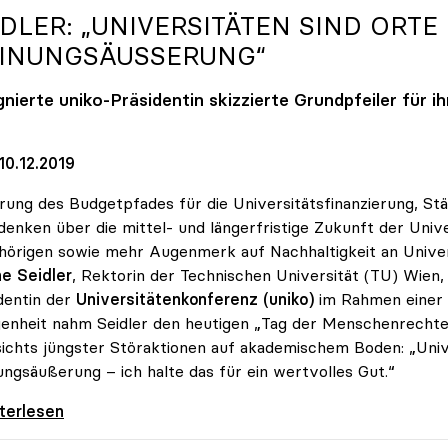
IDLER: „UNIVERSITÄTEN SIND ORTE
INUNGSÄUSSERUNG“
gnierte
uniko
-Präsidentin skizzierte Grundpfeiler für 
10.12.2019
rung des Budgetpfades für die Universitätsfinanzierung, S
enken über die mittel- und längerfristige Zukunft der Univ
örigen sowie mehr Augenmerk auf Nachhaltigkeit an Univer
e Seidler
, Rektorin der Technischen Universität (TU) Wien,
dentin der
Universitätenkonferenz (uniko)
im Rahmen einer P
enheit nahm Seidler den heutigen „Tag der Menschenrechte“
ichts jüngster Störaktionen auf akademischem Boden: „Unive
ngsäußerung – ich halte das für ein wertvolles Gut.“
er: „Universitäten sind Orte der freien
iterlesen