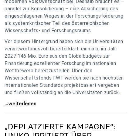
modernen Volkswirtschaft bei. Deshalb braucht es –
parallel zur Konsolidierung – eine Absicherung des
eingeschlagenen Weges in der Forschungsförderung
als systemkritischer Teil des österreichischen
Wissenschafts- und Forschungsraums.
Vor diesem Hintergrund haben sich die Universitäten
verantwortungsvoll bereiterklärt, einmalig im Jahr
2027 146 Mio. Euro aus den Globalbudgets zur
Finanzierung exzellenter Forschung im nationalen
Wettbewerb bereitzustellen: Über den
Wissenschaftsfonds FWF werden sie nach höchsten
internationalen Standards projektbasiert vergeben
und fließen vollständig an die Universitäten zurück.
Gemeinsam für einen starken Wissenschafts- und
...weiterlesen
„DEPLATZIERTE KAMPAGNE“:
UNIKO
IRRITIERT ÜBER