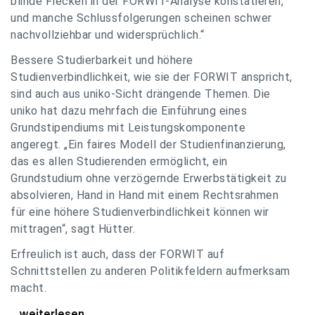
blinde Flecken in der FORWIT-Analyse konstatieren,
und manche Schlussfolgerungen scheinen schwer
nachvollziehbar und widersprüchlich.“
Bessere Studierbarkeit und höhere
Studienverbindlichkeit, wie sie der FORWIT anspricht,
sind auch aus uniko-Sicht drängende Themen. Die
uniko hat dazu mehrfach die Einführung eines
Grundstipendiums mit Leistungskomponente
angeregt. „Ein faires Modell der Studienfinanzierung,
das es allen Studierenden ermöglicht, ein
Grundstudium ohne verzögernde Erwerbstätigkeit zu
absolvieren, Hand in Hand mit einem Rechtsrahmen
für eine höhere Studienverbindlichkeit können wir
mittragen“, sagt Hütter.
Erfreulich ist auch, dass der FORWIT auf
Schnittstellen zu anderen Politikfeldern aufmerksam
macht.
uniko zu FORWIT-Analyse: Wichtige Themen
...weiterlesen