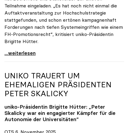
Teilnahme eingeladen. „Es hat noch nicht einmal die
Auftaktveranstaltung zur Hochschulstrategie
stattgefunden, und schon ertönen kampagnenhaft
Forderungen nach tiefen Systemeingriffen wie einem
FH-Promotionsrecht“, kritisiert uniko-Präsidentin
Brigitte Hütter.
„Deplatzierte Kampagne“: uniko irritiert über
...weiterlesen
UNIKO
TRAUERT UM
EHEMALIGEN PRÄSIDENTEN
PETER SKALICKY
uniko
-Präsidentin Brigitte Hütter: „Peter
Skalicky war ein engagierter Kämpfer für die
Autonomie der Universitäten“
OTS 6. November 2025