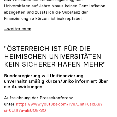
Universitäten auf Jahre hinaus keinen Cent Inflation
abzugelten und zusätzlich die Substanz der
Finanzierung zu kürzen, ist inakzeptabel.
#UnisRetten Warum es sich zu demonstrieren lohnt
...weiterlesen
"ÖSTERREICH IST FÜR DIE
HEIMISCHEN UNIVERSITÄTEN
KEIN SICHERER HAFEN MEHR"
Bundesregierung will Unifinanzierung
unverhältnismäßig kürzen/
uniko
informiert über
die Auswirkungen
Aufzeichnung der Pressekonferenz
unter
https://www.youtube.com/live/_nitF6sldX8?
si=0Ltlt7a-aBUOk-SO