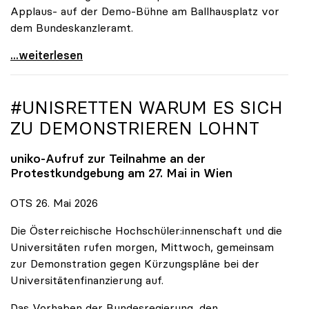
Applaus- auf der Demo-Bühne am Ballhausplatz vor
dem Bundeskanzleramt.
\"Wir nehmen es nicht hin\": Rede von
...weiterlesen
#UNISRETTEN WARUM ES SICH
ZU DEMONSTRIEREN LOHNT
uniko
-Aufruf zur Teilnahme an der
Protestkundgebung am 27. Mai in Wien
OTS 26. Mai 2026
Die Österreichische Hochschüler:innenschaft und die
Universitäten rufen morgen, Mittwoch, gemeinsam
zur Demonstration gegen Kürzungspläne bei der
Universitätenfinanzierung auf.
Das Vorhaben der Bundesregierung, den