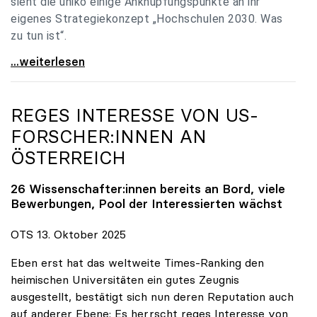
sieht die uniko einige Anknüpfungspunkte an ihr
eigenes Strategiekonzept „Hochschulen 2030. Was
zu tun ist“.
Universitäten: Hochschulstrategie 2040 muss eine
...weiterlesen
REGES INTERESSE VON US-
FORSCHER:INNEN AN
ÖSTERREICH
26 Wissenschafter:innen bereits an Bord, viele
Bewerbungen, Pool der Interessierten wächst
OTS 13. Oktober 2025
Eben erst hat das weltweite Times-Ranking den
heimischen Universitäten ein gutes Zeugnis
ausgestellt, bestätigt sich nun deren Reputation auch
auf anderer Ebene: Es herrscht reges Interesse von