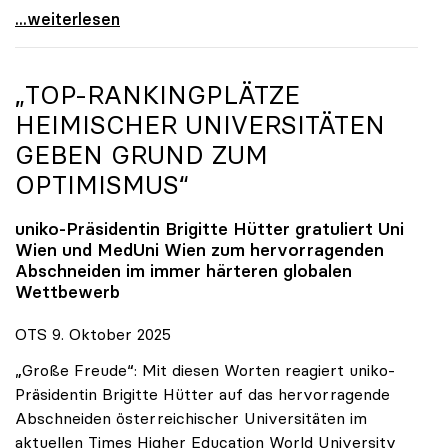
Reges Interesse von US-Forscher:innen an
...weiterlesen
„TOP-RANKINGPLÄTZE
HEIMISCHER UNIVERSITÄTEN
GEBEN GRUND ZUM
OPTIMISMUS“
uniko
-Präsidentin Brigitte Hütter gratuliert Uni
Wien und MedUni Wien zum hervorragenden
Abschneiden im immer härteren globalen
Wettbewerb
OTS 9. Oktober 2025
„Große Freude“: Mit diesen Worten reagiert uniko-
Präsidentin Brigitte Hütter auf das hervorragende
Abschneiden österreichischer Universitäten im
aktuellen Times Higher Education World University