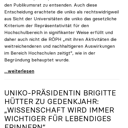
den Publikumsrat zu entsenden. Auch diese
Entscheidung erachtete die uniko als rechtswidrigweil
aus Sicht der Universitäten die uniko das gesetzliche
Kriterium der Repräsentativität für den
Hochschulbereich in signifikanter Weise erfüllt und
daher auch nicht die RÖPH „mit ihren Aktivitäten die
weitreichenderen und nachhaltigeren Auswirkungen
im Bereich Hochschulen zeitigt“, wie in der
Begründung behauptet wurde.
ORF-Publikumsrat: Regierung entsendet nun doch
...weiterlesen
UNIKO
-PRÄSIDENTIN BRIGITTE
HÜTTER ZU GEDENKJAHR:
„WISSENSCHAFT WIRD IMMER
WICHTIGER FÜR LEBENDIGES
ERINNERN“