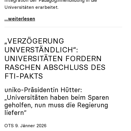
Universitäten erarbeitet.
Schools of Education an den Universitäten: Für
...weiterlesen
„VERZÖGERUNG
UNVERSTÄNDLICH“:
UNIVERSITÄTEN FORDERN
RASCHEN ABSCHLUSS DES
FTI-PAKTS
uniko
-Präsidentin Hütter:
„Universitäten haben beim Sparen
geholfen, nun muss die Regierung
liefern“
OTS 9. Jänner 2026