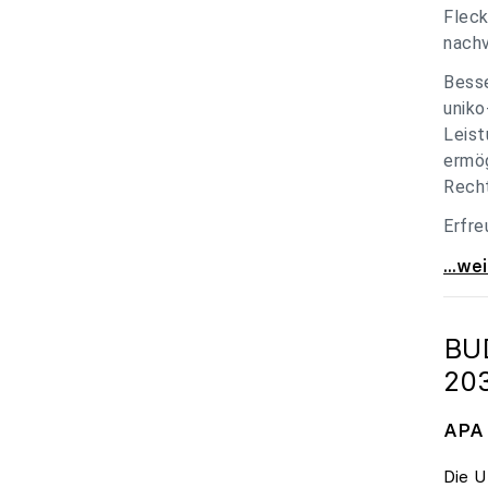
Fleck
nachv
Besse
uniko
Leist
ermög
Recht
Erfre
unik
...we
BU
20
APA 
Die U