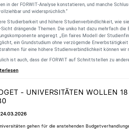
en in der FORWIT-Analyse konstatieren, und manche Schlu
ollziehbar und widersprüchlich.“
re Studierbarkeit und höhere Studienverbindlichkeit, wie si
-Sicht drängende Themen. Die uniko hat dazu mehrfach die 
ungskomponente angeregt. „Ein faires Modell der Studienfin
licht, ein Grundstudium ohne verzögernde Erwerbstätigkeit 
srahmen für eine höhere Studienverbindlichkeit können wir m
ulich ist auch, dass der FORWIT auf Schnittstellen zu ande
o zu FORWIT-Analyse: Wichtige Themen
iterlesen
DGET - UNIVERSITÄTEN WOLLEN 18
30
24.03.2026
niversitäten gehen für die anstehenden Budgetverhandlung