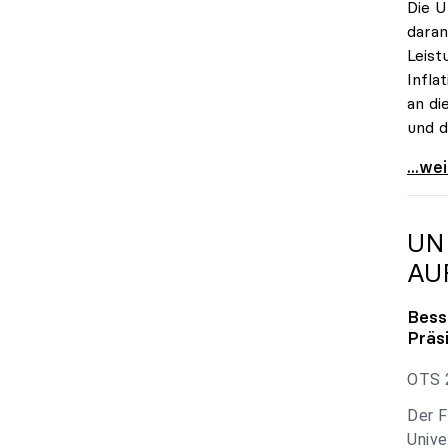
Die U
daran
Leist
Infla
an di
und d
uniko
...we
UN
AU
Bess
Präs
OTS 2
Der F
Unive