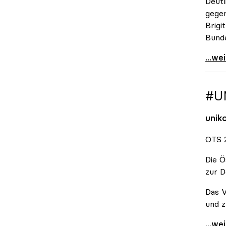
Deutl
gegen
Brigi
Bund
\"Wir
...we
#U
unik
OTS 2
Die Ö
zur D
Das V
und z
#Unis
...we