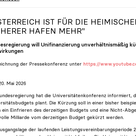
STERREICH IST FÜR DIE HEIMISCHE
CHERER HAFEN MEHR"
esregierung will Unifinanzierung unverhältnismäßig k
irkungen
eichnung der Pressekonferenz unter
https://www.youtube.c
0. Mai 2026
undesregierung hat die Universitätenkonferenz informiert, d
rsitätsbudgets plant. Die Kürzung soll in einer bisher beispi
 ein Einfrieren des derzeitigen Budgets und eine Nicht-Abg
volle Milliarde vom derzeitigen Budget gekürzt werden.
usgangslage der laufenden Leistungsvereinbarungsperiode 202