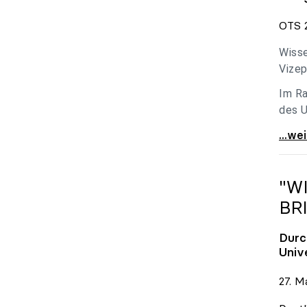
OTS 2
Wisse
Vizep
Im Ra
des U
Holzl
...we
"W
BR
Durc
Univ
27. M