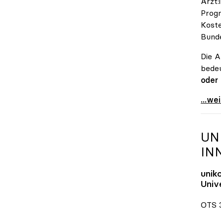
Ärzt:
Progn
Koste
Bunde
Die A
bedeu
oder
\"Öst
...we
UN
IN
unik
Unive
OTS 3