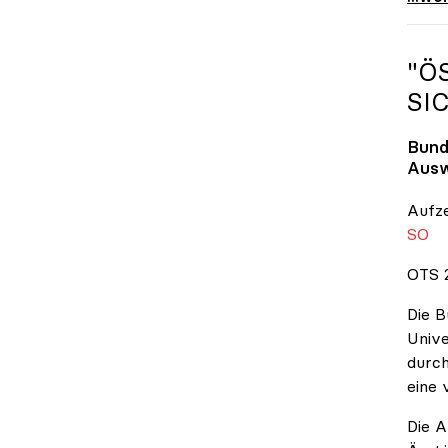
"Ö
SI
Bund
Ausw
Aufz
SO
OTS 2
Die B
Unive
durch
eine 
Die A