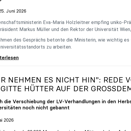
5. Juni 2026
nschaftsministerin Eva-Maria Holzleitner empfing uniko-Präs
räsident Markus Müller und den Rektor der Universität Wien
hmen des Gesprächs betonte die Ministerin, wie wichtig es
niversitätsstandorts zu arbeiten.
eitner empfing uniko-Spitze zum Austausch
iterlesen
IR NEHMEN ES NICHT HIN": REDE 
IGITTE HÜTTER AUF DER GROSSDE
h die Verschiebung der LV-Verhandlungen in den Herbs
ersitäten noch nicht gebannt
ai 2026