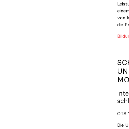
Leist
einem
von k
die P
Bildu
SC
UN
MO
Int
sch
OTS 1
Die U