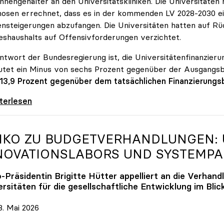
innengehälter an den Universitätskliniken. Die Universitäte
osen errechnet, dass es in der kommenden LV 2028-2030 ein
nsteigerungen abzufangen. Die Universitäten hatten auf Rüc
shaushalts auf Offensivforderungen verzichtet.
ntwort der Bundesregierung ist, die Universitätenfinanzierun
tet ein Minus von sechs Prozent gegenüber der Ausgangs
 13,9 Prozent gegenüber dem tatsächlichen Finanzierungs
erreich ist für die heimischen Universitäten
iterlesen
IKO
ZU BUDGETVERHANDLUNGEN: U
NOVATIONSLABORS UND SYSTEMP
o
-Präsidentin Brigitte Hütter appelliert an die Verhand
rsitäten für die gesellschaftliche Entwicklung im Blic
. Mai 2026