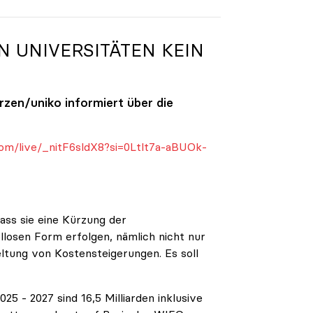
N UNIVERSITÄTEN KEIN
ürzen/
uniko
informiert über die
om/live/_nitF6sldX8?si=0Ltlt7a-aBUOk-
ass sie eine Kürzung der
ellosen Form erfolgen, nämlich nicht nur
eltung von Kostensteigerungen. Es soll
5 - 2027 sind 16,5 Milliarden inklusive