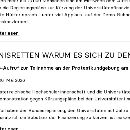
ich mehr als 20.000 Menschen sind am Mittwoch dem Aufruf
 die Regierungspläne zur Kürzung der Universitätenfinanzie
tte Hütter sprach - unter viel Applaus- auf der Demo-Bühn
eskanzleramt.
 nehmen es nicht hin\": Rede von
iterlesen
NISRETTEN WARUM ES SICH ZU D
o
-Aufruf zur Teilnahme an der Protestkundgebung am 2
6. Mai 2026
sterreichische Hochschüler:innenschaft und die Universit
emonstration gegen Kürzungspläne bei der Universitätenfin
orhaben der Bundesregierung, den Universitäten auf Jahre h
usätzlich die Substanz der Finanzierung zu kürzen, ist inakze
Retten Warum es sich zu demonstrieren lohnt
iterlesen