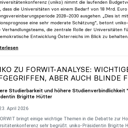
niversitätenkonferenz (uniko) nimmt die laufenden Budget
, dass die Universitäten von einem Bedarf von 18 Mrd. Euro f
ungsvereinbarungsperiode 2028–2030 ausgehen. „Dies ist mit 
tionsprognose eine sehr moderate Schätzung“, betont uniko-P
e Verhandlungsteams, die zentrale Rolle der Universitäten für
emokratische Entwicklung Österreichs im Blick zu behalten
 zu Budgetverhandlungen: Universitäten sind
iterlesen
IKO
ZU FORWIT-ANALYSE: WICHTI
FGEGRIFFEN, ABER AUCH BLINDE F
ere Studierbarkeit und höhere Studienverbindlichkeit 
identin Brigitte Hütter
3. April 2026
ORWIT bringt einige wichtige Themen in die Debatte zur Ho
rsitätenkonferenz sehr begrüßt. uniko-Präsidentin Brigitte 