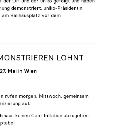
 der ÖH und der uniko gefolgt und haben
rung demonstriert. uniko-Präsidentin
e am Ballhausplatz vor dem
EMONSTRIEREN LOHNT
7. Mai in Wien
äten rufen morgen, Mittwoch, gemeinsam
anzierung auf.
inaus keinen Cent Inflation abzugelten
ptabel.