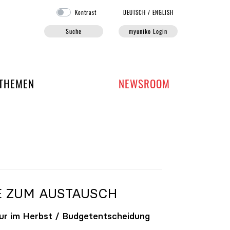
Kontrast
DE
UTSCH
/
EN
GLISH
Suche
myuniko Login
EN DER UNIKO
THEMEN
NEWSROOM
E ZUM AUSTAUSCH
ur im Herbst / Budgetentscheidung