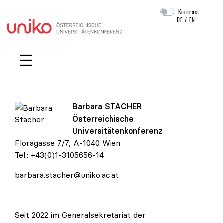
Kontrast
DE
/
EN
Navigation überspringen
☰
Barbara
STACHER
Österreichische
Barbara Stacher
Universitätenkonferenz
Floragasse 7/7, A-1040 Wien
Tel.:
+43(0)1-3105656-14
barbara.stacher@uniko.ac.at
Seit 2022 im Generalsekretariat der