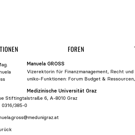
gation überspringen
UND ARBEITSGRUPP
TIONEN
FOREN
Manuela
GROSS
Vizerektorin für Finanzmanagement, Recht und D
uniko-Funktionen:
Forum Budget & Ressourcen
. Manuela Gross
Medizinische Universität Graz
e Stiftingtalstraße 6, A-8010 Graz
:
0316/385-0
uela.gross@medunigraz.at
urück