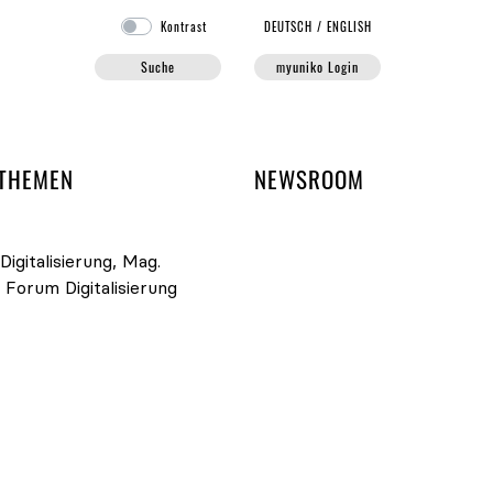
Kontrast
DE
UTSCH
/
EN
GLISH
Suche
myuniko Login
EN DER UNIKO
THEMEN
NEWSROOM
igitalisierung, Mag.
,
Forum Digitalisierung