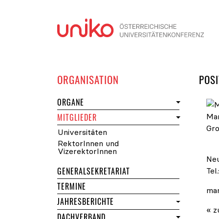
Navi
DER UNIKO
ORGANISATION
POSI
DER UNIKO
ORGANE
DER UNIKO
MITGLIEDER
Universitäten
Mag
RektorInnen und
VizerektorInnen
Neu
GENERALSEKRETARIAT
Tel.
DER UNIKO
TERMINE
man
JAHRESBERICHTE
« z
DACHVERBAND