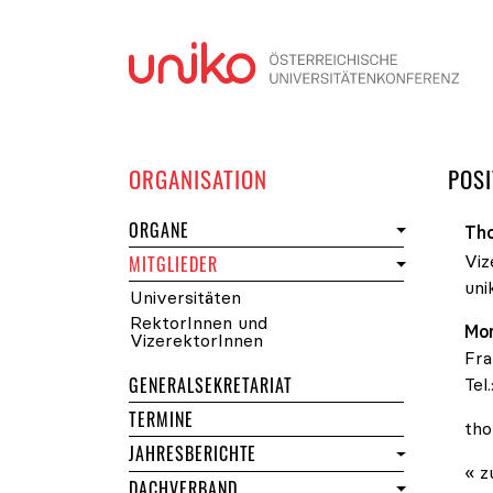
Navi
DER UNIKO
ORGANISATION
POSI
DER UNIKO
ORGANE
Th
Viz
DER UNIKO
MITGLIEDER
uni
Universitäten
RektorInnen und
Mon
VizerektorInnen
Fra
GENERALSEKRETARIAT
Tel.
DER UNIKO
TERMINE
tho
JAHRESBERICHTE
« z
DACHVERBAND