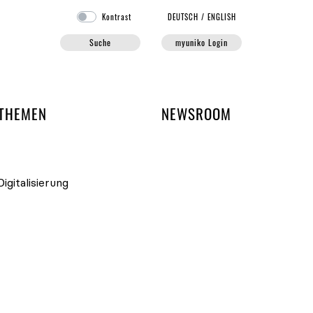
Kontrast
DE
UTSCH
/
EN
GLISH
Suche
myuniko Login
EN DER UNIKO
THEMEN
NEWSROOM
igitalisierung