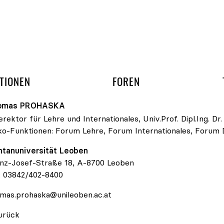
gation überspringen
UND ARBEITSGRUPP
TIONEN
FOREN
omas
PROHASKA
erektor für Lehre und Internationales, Univ.Prof. Dipl.Ing. Dr.
ko-Funktionen:
Forum Lehre
,
Forum Internationales
,
Forum D
tanuniversität Leoben
nz-Josef-Straße 18, A-8700 Leoben
:
03842/402-8400
mas.prohaska@unileoben.ac.at
urück