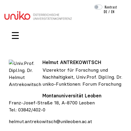
Kontrast
DE
/
EN
Navigation überspringen
☰
Helmut
ANTREKOWITSCH
Vizerektor für Forschung und
Nachhaltigkeit, Univ.Prof. Dipl.Ing. Dr.
uniko-Funktionen:
Forum Forschung
Univ.Prof. Dipl.Ing. Dr. Helmut Antrekowitsch
Montanuniversität Leoben
Franz-Josef-Straße 18, A-8700 Leoben
Tel.:
03842/402-0
helmut.antrekowitsch@unileoben.ac.at