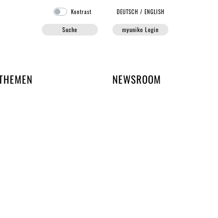
Kontrast
DE
UTSCH
/
EN
GLISH
Suche
myuniko Login
EN DER UNIKO
THEMEN
NEWSROOM