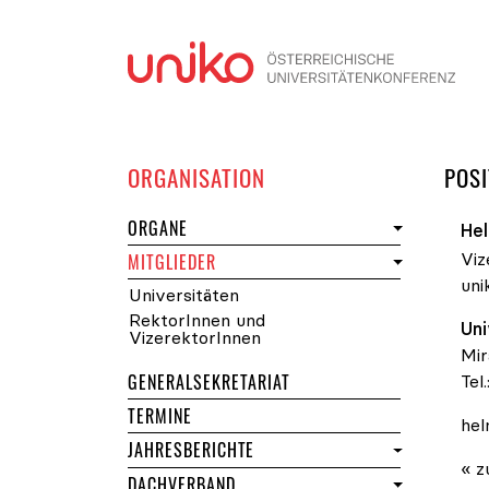
Navi
DER UNIKO
ORGANISATION
POSI
DER UNIKO
ORGANE
He
Viz
DER UNIKO
MITGLIEDER
uni
Universitäten
RektorInnen und
Uni
VizerektorInnen
Mir
GENERALSEKRETARIAT
Tel.
DER UNIKO
TERMINE
hel
JAHRESBERICHTE
« z
DACHVERBAND