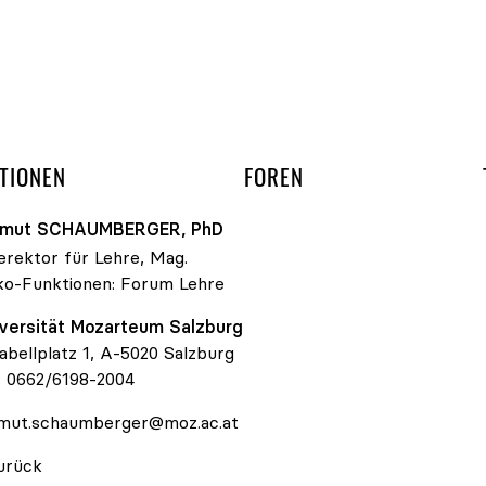
gation überspringen
UND ARBEITSGRUPP
TIONEN
FOREN
lmut
SCHAUMBERGER
, PhD
erektor für Lehre, Mag.
ko-Funktionen:
Forum Lehre
versität Mozarteum Salzburg
abellplatz 1, A-5020 Salzburg
:
0662/6198-2004
mut.schaumberger@moz.ac.at
urück