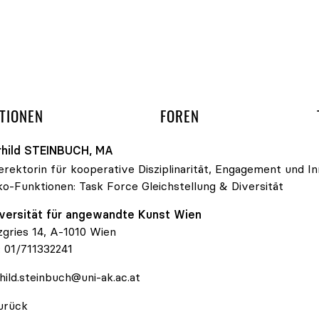
gation überspringen
UND ARBEITSGRUPP
TIONEN
FOREN
hild
STEINBUCH
, MA
erektorin für kooperative Disziplinarität, Engagement und In
ko-Funktionen:
Task Force Gleichstellung & Diversität
versität für angewandte Kunst Wien
zgries 14, A-1010 Wien
:
01/711332241
hild.steinbuch@uni-ak.ac.at
urück