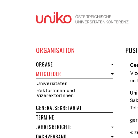
Navi
DER UNIKO
ORGANISATION
POSI
DER UNIKO
ORGANE
Ger
Viz
DER UNIKO
MITGLIEDER
uni
Universitäten
RektorInnen und
Uni
VizerektorInnen
Sal
GENERALSEKRETARIAT
Tel.
DER UNIKO
TERMINE
ger
JAHRESBERICHTE
« z
DACHVERBAND