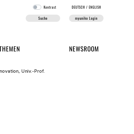
Kontrast
DE
UTSCH
/
EN
GLISH
Suche
myuniko Login
EN DER UNIKO
THEMEN
NEWSROOM
novation, Univ.-Prof.