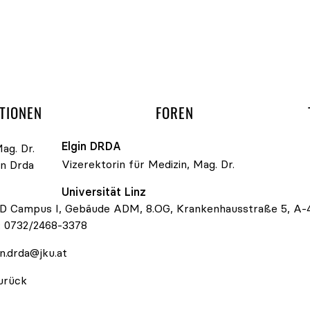
gation überspringen
UND ARBEITSGRUPP
TIONEN
FOREN
Elgin
DRDA
Vizerektorin für Medizin, Mag. Dr.
. Dr. Elgin Drda
Universität Linz
 Campus I, Gebäude ADM, 8.OG, Krankenhausstraße 5, A-4
:
0732/2468-3378
in.drda@jku.at
urück