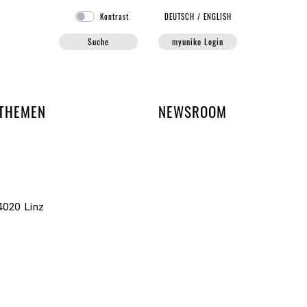
Kontrast
DE
UTSCH
/
EN
GLISH
Suche
myuniko Login
EN DER UNIKO
THEMEN
NEWSROOM
020 Linz