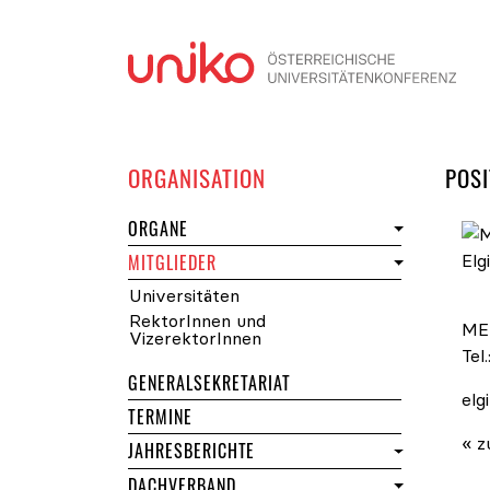
Navi
DER UNIKO
ORGANISATION
POSI
DER UNIKO
ORGANE
DER UNIKO
MITGLIEDER
Mag
Universitäten
RektorInnen und
MED
VizerektorInnen
Tel.
GENERALSEKRETARIAT
elg
DER UNIKO
TERMINE
« z
JAHRESBERICHTE
DACHVERBAND