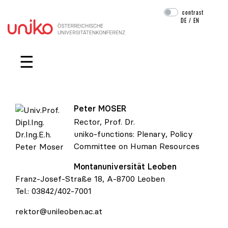
contrast
DE
/
EN
Skip navigation
☰
Peter
MOSER
Rector, Prof. Dr.
uniko-functions:
Plenary
,
Policy
Committee on Human Resources
Univ.Prof. Dipl.Ing. Dr.Ing.E.h. Peter Moser
Montanuniversität Leoben
Franz-Josef-Straße 18, A-8700 Leoben
Tel.:
03842/402-7001
rektor@unileoben.ac.at