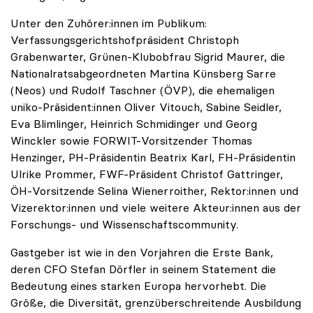
Unter den Zuhörer:innen im Publikum:
Verfassungsgerichtshofpräsident Christoph
Grabenwarter, Grünen-Klubobfrau Sigrid Maurer, die
Nationalratsabgeordneten Martina Künsberg Sarre
(Neos) und Rudolf Taschner (ÖVP), die ehemaligen
uniko-Präsident:innen Oliver Vitouch, Sabine Seidler,
Eva Blimlinger, Heinrich Schmidinger und Georg
Winckler sowie FORWIT-Vorsitzender Thomas
Henzinger, PH-Präsidentin Beatrix Karl, FH-Präsidentin
Ulrike Prommer, FWF-Präsident Christof Gattringer,
ÖH-Vorsitzende Selina Wienerroither, Rektor:innen und
Vizerektor:innen und viele weitere Akteur:innen aus der
Forschungs- und Wissenschaftscommunity.
Gastgeber ist wie in den Vorjahren die Erste Bank,
deren CFO Stefan Dörfler in seinem Statement die
Bedeutung eines starken Europa hervorhebt. Die
Größe, die Diversität, grenzüberschreitende Ausbildung