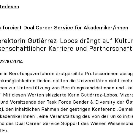
dinger: Defizite in Kommunikation von
iterlesen
o
forciert Dual Career Service für Akademiker/innen
erektorin Gutiérrez-Lobos drängt auf Kultu
senschaftlicher Karriere und Partnerschaft
22.10.2014
 in Berufungsverfahren erstgereihte Professorinnen absagen
kmöglichkeiten finden, sollten die Universitäten nicht meh
ces zur Unterstützung von Berufungskandidatinnen und -ka
." Mit diesen Worten skizzierte Karin Gutiérrez-Lobos, Vizer
und Vorsitzende der Task Force Gender & Diversity der
Öst
o)
, den inhaltlichen Rahmen der gestrigen Konferenz „Gemei
kademikerInnen", eine Veranstaltung des von der uniko init
d des Dual Career Service Support des Wiener Wissenscha
F).