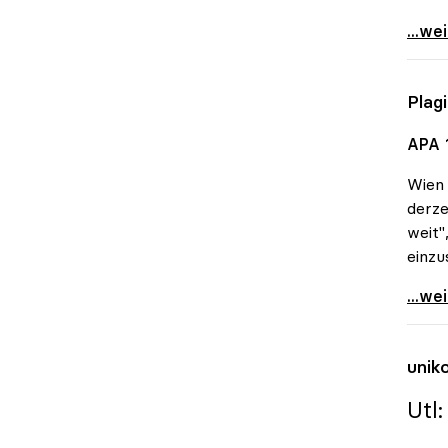
uniko
...we
Plag
APA 
Wien
derze
weit"
einzu
Plagi
...we
unik
Utl