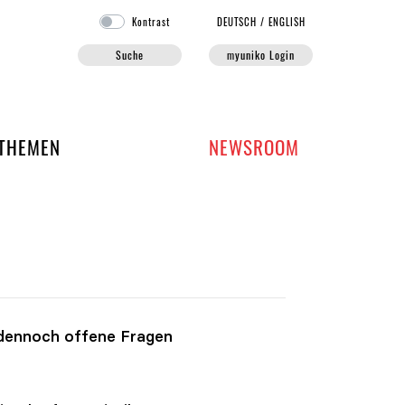
Kontrast
DE
UTSCH
/
EN
GLISH
Suche
myuniko Login
EN DER UNIKO
THEMEN
NEWSROOM
 dennoch offene Fragen