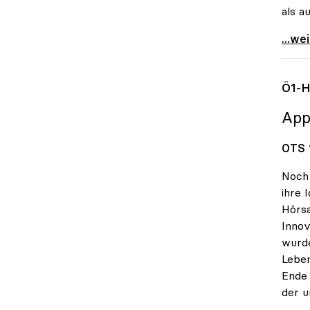
als a
UG-No
...we
Ö1-H
App
OTS 1
Noch 
ihre 
Hörsa
Innov
wurde
Leben
Ende 
der u