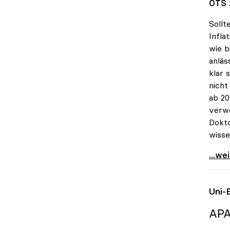
OTS 
Sollt
Infla
wie b
anläs
klar 
nicht
ab 20
verwe
Dokto
wisse
uniko
...we
Uni-
APA