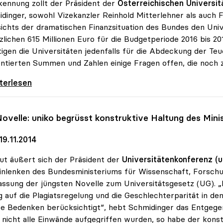
ennung zollt der Präsident der
Österreichischen Universit
dinger, sowohl Vizekanzler Reinhold Mitterlehner als auch F
ichts der dramatischen Finanzsituation des Bundes den Un
zlichen 615 Millionen Euro für die Budgetperiode 2016 bis 2
igen die Universitäten jedenfalls für die Abdeckung der Teue
ntierten Summen und Zahlen einige Fragen offen, die noch z
dinger zu Uni-Budget: Steigerung
iterlesen
ovelle:
uniko
begrüsst konstruktive Haltung des Mini
9.11.2014
ut äußert sich der Präsident der
Universitätenkonferenz (u
inlenken des Bundesministeriums für Wissenschaft, Forsc
ssung der jüngsten Novelle zum Universitätsgesetz (UG). „I
 auf die Plagiatsregelung und die Geschlechterparität in de
re Bedenken berücksichtigt“, hebt Schmidinger das Entg
nicht alle Einwände aufgegriffen wurden, so habe der ko