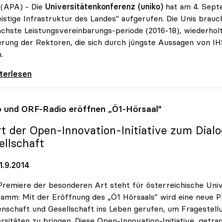
 (APA) - Die
Universitätenkonferenz (uniko)
hat am 4. Septe
eistige Infrastruktur des Landes" aufgerufen. Die Unis brau
ächste Leistungsvereinbarungs-periode (2016-18), wiederholt
rung der Rektoren, die sich durch jüngste Aussagen von IH
.
udget: Rektoren für „Investitionen in
iterlesen
o
und ORF-Radio eröffnen „Ö1-Hörsaal"
rt der Open-Innovation-Initiative zum Dial
ellschaft
1.9.2014
Premiere der besonderen Art steht für österreichische Un
amm: Mit der Eröffnung des „Ö1 Hörsaals" wird eine neue P
nschaft und Gesellschaft ins Leben gerufen, um Fragestell
rsitäten zu bringen. Diese Open-Innovation-Initiative, getr