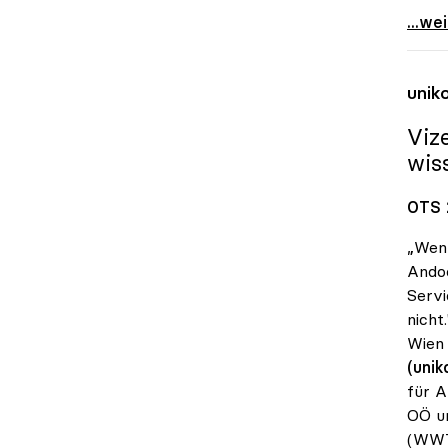
Schmi
...we
unik
Viz
wis
OTS 
„Wenn
Andoc
Servi
nicht
Wien 
(unik
für A
OÖ un
(WWT