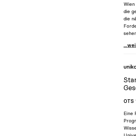
Wien
die g
die n
Forde
sehen
Uni-B
...we
unik
Sta
Ges
OTS 
Eine 
Progr
Wisse
Unive