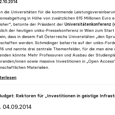
2.10.2014
en die Universitäten für die kommende Leistungsvereinbarung
tionsabgeltung in Höhe von zusätzlichen 615 Millionen Euro 
isher“, betonte der Präsident der
Universitätenkonferenz (u
slich der heutigen uniko-Pressekonferenz in Wien zum Start
sein, dass in diesem Fall Österreichs Universitäten „den S
 schaffen werden. Schmidinger beharrte auf der uniko-Forde
16 und nannte drei zentrale Themenfelder, für die man eine 
nden könnte: Mehr Professuren und Ausbau der Studienplä
randen/innen sowie massive Investitionen in „Open Access“
nschaftlichen Materialien.
 will Investitionen in mehr Studienplätze,
iterlesen
Budget: Rektoren für „Investitionen in geistige Infrast
 04.09.2014