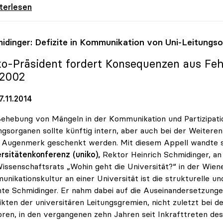
rsaal: Bisher 130 Ideen zum Dialog mit
iterlesen
idinger: Defizite in Kommunikation von Uni-Leitungs
ko
-Präsident fordert Konsequenzen aus Fe
2002
.11.2014
ehebung von Mängeln in der Kommunikation und Partizipati
ngsorganen sollte künftig intern, aber auch bei der Weitere
Augenmerk geschenkt werden. Mit diesem Appell wandte si
rsitätenkonferenz (uniko),
Rektor Heinrich Schmidinger, an
issenschaftsrats „Wohin geht die Universität?“ in der Wien
nikationskultur an einer Universität ist die strukturelle u
te Schmidinger. Er nahm dabei auf die Auseinandersetzunge
ikten der universitären Leitungsgremien, nicht zuletzt bei 
ren, in den vergangenen zehn Jahren seit Inkrafttreten de