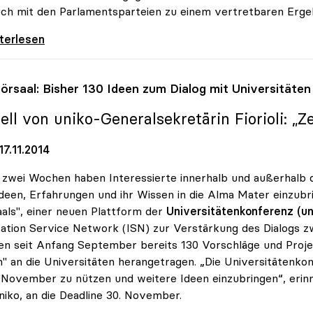
uch mit den Parlamentsparteien zu einem vertretbaren Ergeb
velle: uniko begrüsst konstruktive Haltung
iterlesen
örsaal: Bisher 130 Ideen zum Dialog mit Universitäten
ell von
uniko
-Generalsekretärin Fiorioli: „
7.11.2014
zwei Wochen haben Interessierte innerhalb und außerhalb de
Ideen, Erfahrungen und ihr Wissen in die Alma Mater einzub
als", einer neuen Plattform der
Universitätenkonferenz (un
ation Service Network (ISN) zur Verstärkung des Dialogs z
n seit Anfang September bereits 130 Vorschläge und Proje
" an die Universitäten herangetragen. „Die Universitätenkonf
November zu nützen und weitere Ideen einzubringen“, erinner
niko, an die Deadline 30. November.