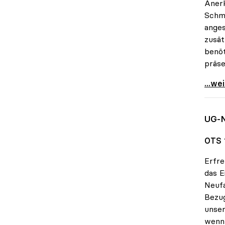
Anerk
Schmi
anges
zusät
benöt
präse
Schmi
...we
UG-N
OTS 1
Erfre
das E
Neufa
Bezug
unse
wenn 