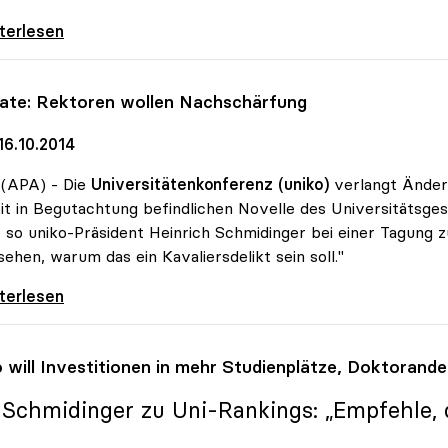
 forciert Dual Career Service für
iterlesen
iate: Rektoren wollen Nachschärfung
16.10.2014
 (APA) - Die
Universitätenkonferenz (uniko)
verlangt Änderu
it in Begutachtung befindlichen Novelle des Universitätsge
, so uniko-Präsident Heinrich Schmidinger bei einer Tagung z
sehen, warum das ein Kavaliersdelikt sein soll."
ate: Rektoren wollen Nachschärfung
iterlesen
o
will Investitionen in mehr Studienplätze, Doktoran
: Schmidinger zu Uni-Rankings: „Empfehle, d