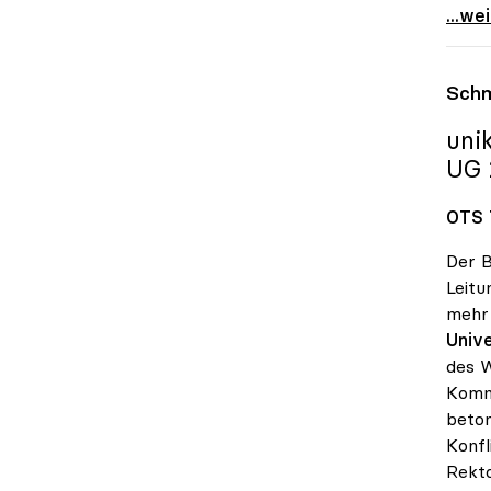
Ö1-Hö
...we
Schm
uni
UG 
OTS 7
Der B
Leitu
mehr 
Unive
des W
Kommu
beton
Konfl
Rekto