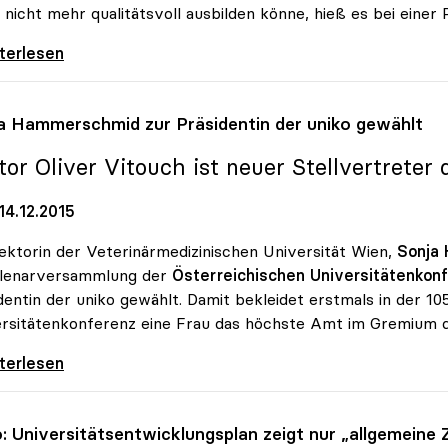
 nicht mehr qualitätsvoll ausbilden könne, hieß es bei einer
rsitäten drängen weiter auf
iterlesen
a Hammerschmid zur Präsidentin der
uniko
gewählt
tor Oliver Vitouch ist neuer Stellvertreter 
14.12.2015
ektorin der Veterinärmedizinischen Universität Wien,
Sonja
Plenarversammlung der
Österreichischen Universitätenkonf
dentin der uniko gewählt. Damit bekleidet erstmals in der 1
rsitätenkonferenz eine Frau das höchste Amt im Gremium de
 Hammerschmid zur Präsidentin der uniko
iterlesen
o
: Universitätsentwicklungsplan zeigt nur „allgemeine Z