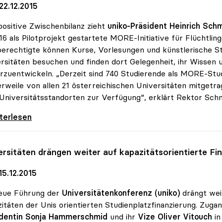
22.12.2015
positive Zwischenbilanz zieht
uniko-Präsident Heinrich Sch
16 als Pilotprojekt gestartete MORE-Initiative für Flüchtli
erechtigte können Kurse, Vorlesungen und künstlerische S
rsitäten besuchen und finden dort Gelegenheit, ihr Wissen 
rzuentwickeln. „Derzeit sind 740 Studierende als MORE-Studi
erweile von allen 21 österreichischen Universitäten mitgetr
 Universitätsstandorten zur Verfügung“, erklärt Rektor Schm
Projekt findet Zuspruch: 740 Studierende
iterlesen
ersitäten drängen weiter auf kapazitätsorientierte Fi
15.12.2015
neue Führung der
Universitätenkonferenz (uniko)
drängt wei
itäten der Unis orientierten Studienplatzfinanzierung. Zug
identin Sonja Hammerschmid
und ihr
Vize Oliver Vitouch
in