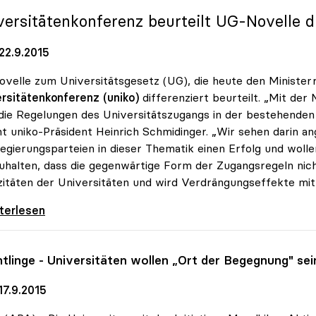
versitätenkonferenz beurteilt UG-Novelle di
22.9.2015
ovelle zum Universitätsgesetz (UG), die heute den Ministerr
rsitätenkonferenz (uniko)
differenziert beurteilt. „Mit der
die Regelungen des Universitätszugangs in der bestehende
t uniko-Präsident Heinrich Schmidinger. „Wir sehen darin an
egierungsparteien in dieser Thematik einen Erfolg und woll
uhalten, dass die gegenwärtige Form der Zugangsregeln nicht 
itäten der Universitäten und wird Verdrängungseffekte mit 
dinger zu Uni-Zugang: Kernfrage trotz
iterlesen
htlinge - Universitäten wollen „Ort der Begegnung" sei
17.9.2015