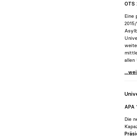
OTS 
Eine 
2015/
Asylb
Unive
weite
mittl
allen
MORE-
...we
Univ
APA 
Die 
Kapaz
Präs