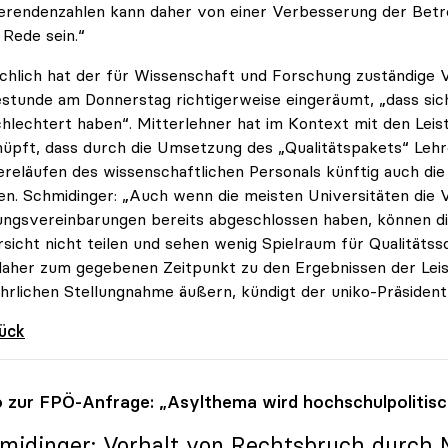
erendenzahlen kann daher von einer Verbesserung der Betr
 Rede sein.“
chlich hat der für Wissenschaft und Forschung zuständige V
stunde am Donnerstag richtigerweise eingeräumt, „dass sich
hlechtert haben“. Mitterlehner hat im Kontext mit den Lei
üpft, dass durch die Umsetzung des „Qualitätspakets“ Leh
ereläufen des wissenschaftlichen Personals künftig auch di
n. Schmidinger: „Auch wenn die meisten Universitäten die 
ungsvereinbarungen bereits abgeschlossen haben, können d
sicht nicht teilen und sehen wenig Spielraum für Qualitäts
daher zum gegebenen Zeitpunkt zu den Ergebnissen der Leis
hrlichen Stellungnahme äußern, kündigt der uniko-Präsident
rück
o
zur FPÖ-Anfrage: „Asylthema wird hochschulpolitisc
midinger: Vorhalt von Rechtsbruch durch M