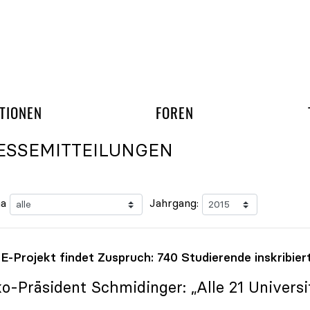
gation überspringen
UND ARBEITSGRUPP
TIONEN
FOREN
ESSEMITTEILUNGEN
a
Jahrgang:
-Projekt findet Zuspruch: 740 Studierende inskribier
ko
-Präsident Schmidinger: „Alle 21 Universit