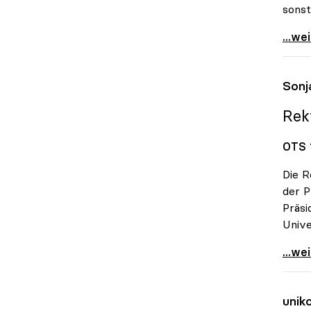
sonst
Unive
...we
Sonj
Rek
OTS 
Die R
der 
Präsi
Unive
Sonja
...we
unik