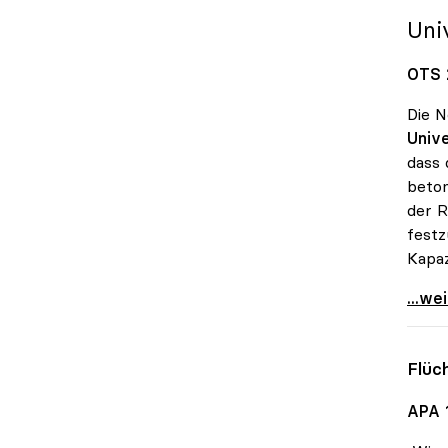
Uni
OTS 
Die N
Unive
dass 
beton
der R
festz
Kapaz
Schmi
...we
Flüc
APA 