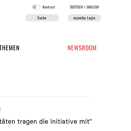
Kontrast
DE
UTSCH
/
EN
GLISH
Suche
myuniko Login
EN DER UNIKO
THEMEN
NEWSROOM
t
äten tragen die Initiative mit“