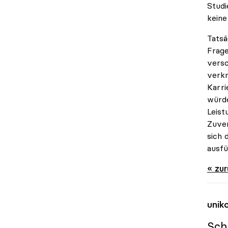
Studi
keine
Tatsä
Frage
versc
verkn
Karri
würde
Leist
Zuver
sich 
ausfü
« zu
unik
Sch