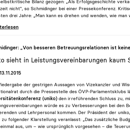
selbstkritische Bilanz gezogen: „Als Erfolgsgeschichte verka
eit nicht", so Schmidinger bei einer Pressekonferenz. Kriti
ten drei Jahre: „Man kann es drehen und wenden, wie man wil
-Chef zog Bilanz: „Keine Erfolgsgeschichte\"
iterlesen
idinger: „Von besseren Betreuungsrelationen ist kein
ko
sieht in Leistungsvereinbarungen kaum 
3.11.2015
iedergabe der gestrigen Aussagen von Vizekanzler und Wiss
tionalrat durch die Pressestelle des ÖVP-Parlamentsklubs l
rsitätenkonferenz (uniko)
den irreführenden Schluss zu, m
ungsvereinbarungen würde es zu Verbesserungen bei den B
erenden und Lehrpersonal kommen. Der Präsident der uniko, 
 zu folgender Klarstellung veranlasst: „Das zusätzliche Bud
 einmal aus, um – wie ursprünglich vorgesehen – die Teueru