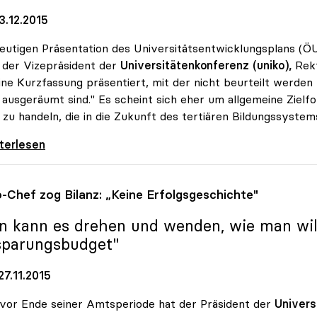
3.12.2015
eutigen Präsentation des Universitätsentwicklungsplans 
t der Vizepräsident der
Universitätenkonferenz (uniko),
Rekt
ine Kurzfassung präsentiert, mit der nicht beurteilt werden
 ausgeräumt sind." Es scheint sich eher um allgemeine Ziel
 zu handeln, die in die Zukunft des tertiären Bildungssystem
: Universitätsentwicklungsplan zeigt nur
iterlesen
o
-Chef zog Bilanz: „Keine Erfolgsgeschichte"
n kann es drehen und wenden, wie man will:
sparungsbudget"
7.11.2015
vor Ende seiner Amtsperiode hat der Präsident der
Univers