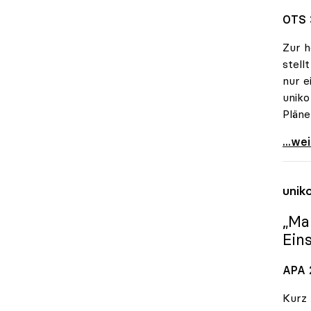
OTS 
Zur h
stell
nur e
uniko
Pläne
uniko
...we
unik
„Ma
Ein
APA 2
Kurz 