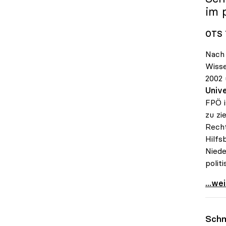
im 
OTS 
Nach 
Wisse
2002 
Unive
FPÖ i
zu zi
Recht
Hilfs
Niede
polit
uniko
...we
Schm