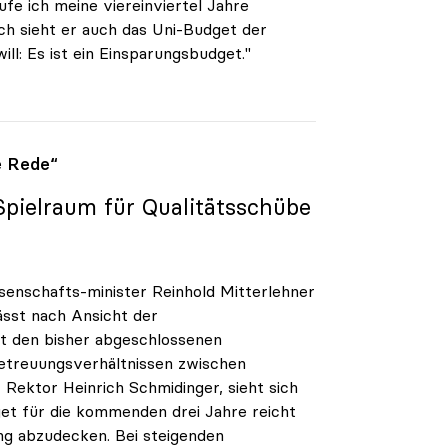
ufe ich meine viereinviertel Jahre
sch sieht er auch das Uni-Budget der
l: Es ist ein Einsparungsbudget."
e Rede“
Spielraum für Qualitätsschübe
enschafts-minister Reinhold Mitterlehner
ässt nach Ansicht der
it den bisher abgeschlossenen
etreuungsverhältnissen zwischen
Rektor Heinrich Schmidinger, sieht sich
get für die kommenden drei Jahre reicht
ng abzudecken. Bei steigenden