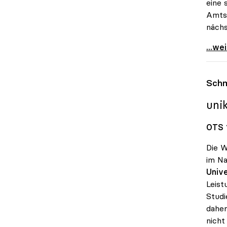
eine 
Amtsz
nächs
uniko
...we
Schm
uni
OTS 1
Die W
im Na
Unive
Leist
Studi
daher
nicht