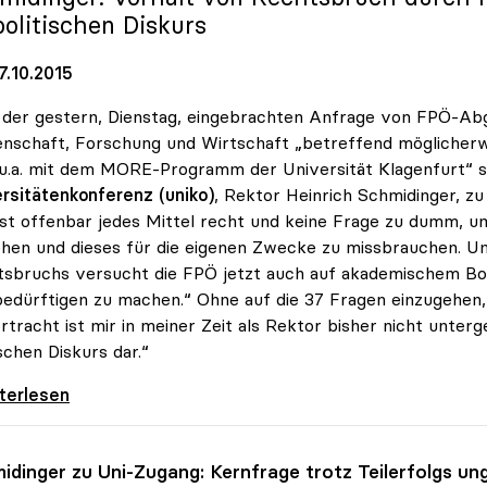
politischen Diskurs
7.10.2015
der gestern, Dienstag, eingebrachten Anfrage von FPÖ-Ab
nschaft, Forschung und Wirtschaft „betreffend möglicher
u.a. mit dem MORE-Programm der Universität Klagenfurt“ si
rsitätenkonferenz (uniko)
, Rektor Heinrich Schmidinger, z
st offenbar jedes Mittel recht und keine Frage zu dumm, 
ehen und dieses für die eigenen Zwecke zu missbrauchen. 
sbruchs versucht die FPÖ jetzt auch auf akademischem Bo
bedürftigen zu machen.“ Ohne auf die 37 Fragen einzugehen, 
rtracht ist mir in meiner Zeit als Rektor bisher nicht unter
ischen Diskurs dar.“
 zur FPÖ-Anfrage: „Asylthema wird
iterlesen
idinger zu Uni-Zugang: Kernfrage trotz Teilerfolgs un