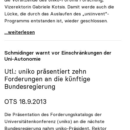
Vizerektorin Gabriele Kotsis. Damit werde auch die
Lücke, die durch das Auslaufen des „uni:invent“-
Programms entstanden ist, wieder geschlossen.
uniko begrüsst Startsignal für
...weiterlesen
Schmidinger warnt vor Einschränkungen der
Uni-Autonomie
Utl.:
uniko
präsentiert zehn
Forderungen an die künftige
Bundesregierung
OTS 18.9.2013
Die Präsentation des Forderungskatalogs der
Universitätenkonferenz (uniko) an die nächste
Bundesregierung nahm uniko-Präsident, Rektor