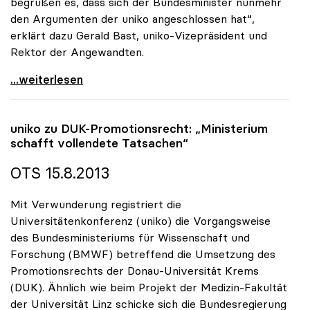
begrüßen es, dass sich der Bundesminister nunmehr
den Argumenten der uniko angeschlossen hat“,
erklärt dazu Gerald Bast, uniko-Vizepräsident und
Rektor der Angewandten.
uniko begrüsst Ersatz der Studienbeiträge für alle
...weiterlesen
uniko
zu DUK-Promotionsrecht: „Ministerium
schafft vollendete Tatsachen“
OTS 15.8.2013
Mit Verwunderung registriert die
Universitätenkonferenz (uniko) die Vorgangsweise
des Bundesministeriums für Wissenschaft und
Forschung (BMWF) betreffend die Umsetzung des
Promotionsrechts der Donau-Universität Krems
(DUK). Ähnlich wie beim Projekt der Medizin-Fakultät
der Universität Linz schicke sich die Bundesregierung