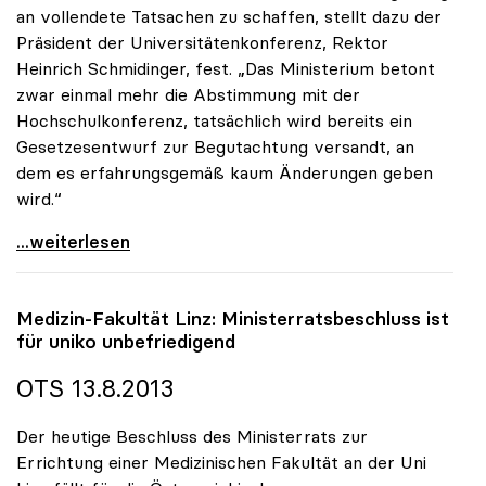
an vollendete Tatsachen zu schaffen, stellt dazu der
Präsident der Universitätenkonferenz, Rektor
Heinrich Schmidinger, fest. „Das Ministerium betont
zwar einmal mehr die Abstimmung mit der
Hochschulkonferenz, tatsächlich wird bereits ein
Gesetzesentwurf zur Begutachtung versandt, an
dem es erfahrungsgemäß kaum Änderungen geben
wird.“
uniko zu DUK-Promotionsrecht: „Ministerium schafft
...weiterlesen
Medizin-Fakultät Linz: Ministerratsbeschluss ist
für
uniko
unbefriedigend
OTS 13.8.2013
Der heutige Beschluss des Ministerrats zur
Errichtung einer Medizinischen Fakultät an der Uni