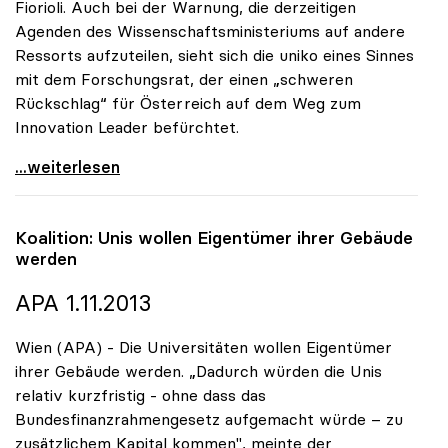
Fiorioli. Auch bei der Warnung, die derzeitigen
Agenden des Wissenschaftsministeriums auf andere
Ressorts aufzuteilen, sieht sich die uniko eines Sinnes
mit dem Forschungsrat, der einen „schweren
Rückschlag“ für Österreich auf dem Weg zum
Innovation Leader befürchtet.
uniko begrüsst Initiative des Forschungsrats für
...weiterlesen
Koalition: Unis wollen Eigentümer ihrer Gebäude
werden
APA 1.11.2013
Wien (APA) - Die Universitäten wollen Eigentümer
ihrer Gebäude werden. „Dadurch würden die Unis
relativ kurzfristig - ohne dass das
Bundesfinanzrahmengesetz aufgemacht würde – zu
zusätzlichem Kapital kommen", meinte der