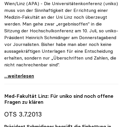
Wien/Linz (APA) - Die Universitätenkonferenz (uniko)
muss von der Sinnhaftigkeit der Errichtung einer
Medizin-Fakultät an der Uni Linz noch überzeugt
werden. Man gehe zwar „ergebnisoffen" in die
Sitzung der Hochschulkonferenz am 10. Juli, so uniko-
Präsident Heinrich Schmidinger am Donnerstagabend
vor Journalisten. Bisher habe man aber noch keine
aussagekräftigen Unterlagen für eine Entscheidung
erhalten, sondern nur „Überschriften und Zahlen, die
nicht nachrechenbar sind".
Linzer Medizin-Fakultät: Rektoren noch nicht
...weiterlesen
Med-Fakultät Linz: Für
uniko
sind noch offene
Fragen zu klären
OTS 3.7.2013
Präsident Schmidinger begrüßt die Einbettung in