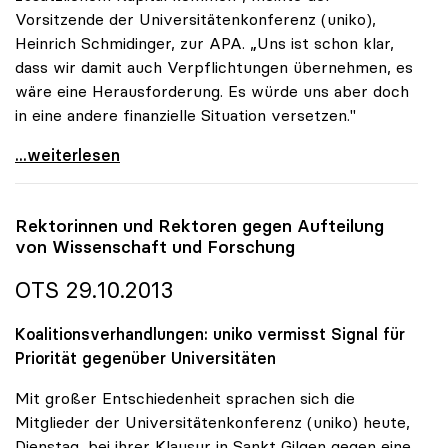
Vorsitzende der Universitätenkonferenz (uniko),
Heinrich Schmidinger, zur APA. „Uns ist schon klar,
dass wir damit auch Verpflichtungen übernehmen, es
wäre eine Herausforderung. Es würde uns aber doch
in eine andere finanzielle Situation versetzen."
Koalition: Unis wollen Eigentümer ihrer Gebäude
...weiterlesen
Rektorinnen und Rektoren gegen Aufteilung
von Wissenschaft und Forschung
OTS 29.10.2013
Koalitionsverhandlungen: uniko vermisst Signal für
Priorität gegenüber Universitäten
Mit großer Entschiedenheit sprachen sich die
Mitglieder der Universitätenkonferenz (uniko) heute,
Dienstag, bei ihrer Klausur in Sankt Gilgen gegen eine