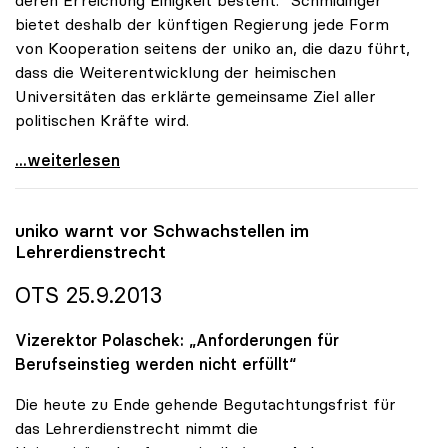
deren Erreichung Einigkeit besteht.“ Schmidinger
bietet deshalb der künftigen Regierung jede Form
von Kooperation seitens der uniko an, die dazu führt,
dass die Weiterentwicklung der heimischen
Universitäten das erklärte gemeinsame Ziel aller
politischen Kräfte wird.
uniko-Appell an nächste Regierung: Vorrangstellung
...weiterlesen
uniko
warnt vor Schwachstellen im
Lehrerdienstrecht
OTS 25.9.2013
Vizerektor Polaschek: „Anforderungen für
Berufseinstieg werden nicht erfüllt“
Die heute zu Ende gehende Begutachtungsfrist für
das Lehrerdienstrecht nimmt die