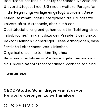
Begutachtungsfrist zur entsprechenden Novelle des
Universitätsgesetzes (UG) noch weitere Paragrafen
in die Regierungsvorlage eingefügt wurden. „Diese
neuen Bestimmungen untergraben die Grundsätze
universitärer Autonomie, aber auch der
Qualitätssicherung und gehen damit in Richtung eines
Tabubruches“, erklärt dazu der Präsident der uniko,
Rektor Heinrich Schmidinger. Diese ermöglichen, dass
ärztliche Leiter/innen von klinischen
Organisationseinheiten künftig ohne
Berufungsverfahren in Positionen gehoben werden,
die Universitätsprofessoren/innen vorbehalten sind.
uniko sieht in UG-Novelle betreffend Medizinische
...weiterlesen
OECD-Studie: Schmidinger warnt davor,
Herausforderungen zu verharmlosen
OTS 25.6.2013