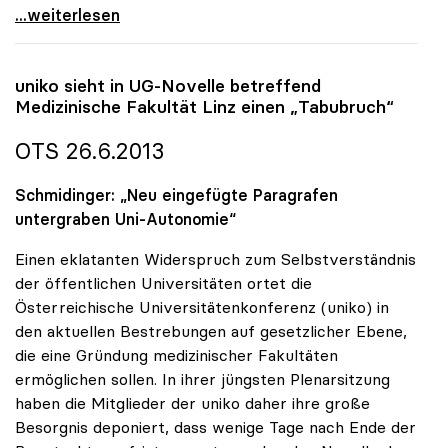
Med-Fakultät Linz: Für uniko sind noch offene
...weiterlesen
uniko
sieht in UG-Novelle betreffend
Medizinische Fakultät Linz einen „Tabubruch“
OTS 26.6.2013
Schmidinger: „Neu eingefügte Paragrafen
untergraben Uni-Autonomie“
Einen eklatanten Widerspruch zum Selbstverständnis
der öffentlichen Universitäten ortet die
Österreichische Universitätenkonferenz (uniko) in
den aktuellen Bestrebungen auf gesetzlicher Ebene,
die eine Gründung medizinischer Fakultäten
ermöglichen sollen. In ihrer jüngsten Plenarsitzung
haben die Mitglieder der uniko daher ihre große
Besorgnis deponiert, dass wenige Tage nach Ende der