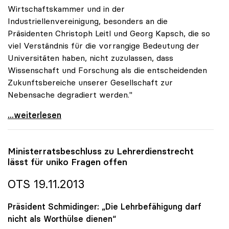
Wirtschaftskammer und in der
Industriellenvereinigung, besonders an die
Präsidenten Christoph Leitl und Georg Kapsch, die so
viel Verständnis für die vorrangige Bedeutung der
Universitäten haben, nicht zuzulassen, dass
Wissenschaft und Forschung als die entscheidenden
Zukunftsbereiche unserer Gesellschaft zur
Nebensache degradiert werden."
uniko-Appell: Keine Angelobung der Regierung ohne
...weiterlesen
Ministerratsbeschluss zu Lehrerdienstrecht
lässt für
uniko
Fragen offen
OTS 19.11.2013
Präsident Schmidinger: „Die Lehrbefähigung darf
nicht als Worthülse dienen“