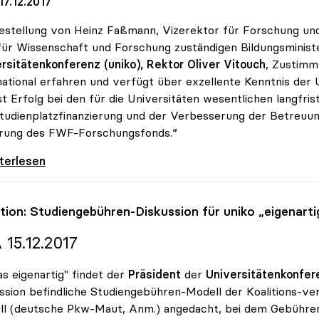
7.12.2017
estellung von Heinz Faßmann, Vizerektor für Forschung und 
ür Wissenschaft und Forschung zuständigen Bildungsministe
rsitätenkonferenz (uniko), Rektor Oliver Vitouch
, Zustimm
national erfahren und verfügt über exzellente Kenntnis der 
st Erfolg bei den für die Universitäten wesentlichen langfr
tudienplatzfinanzierung und der Verbesserung der Betreuu
erung des FWF-Forschungsfonds.“
ch zu Minister Fassmann: „Exzellenter Kenner
iterlesen
ition: Studiengebühren-Diskussion für
uniko
„eigenarti
 15.12.2017
s eigenartig" findet der
Präsident
der
Universitätenkonfer
ssion befindliche Studiengebühren-Modell der Koalitions-ve
l (deutsche Pkw-Maut, Anm.) angedacht, bei dem Gebühren