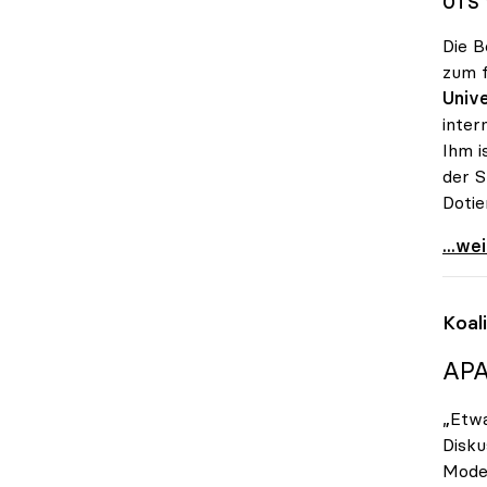
OTS 1
Die B
zum f
Unive
inter
Ihm i
der S
Doti
Vitou
...we
Koal
APA
„Etwa
Disku
Model