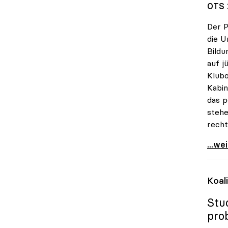
OTS 
Der P
die U
Bildu
auf j
Klubo
Kabin
das p
stehe
recht
Vitou
...we
Koal
Stu
pro