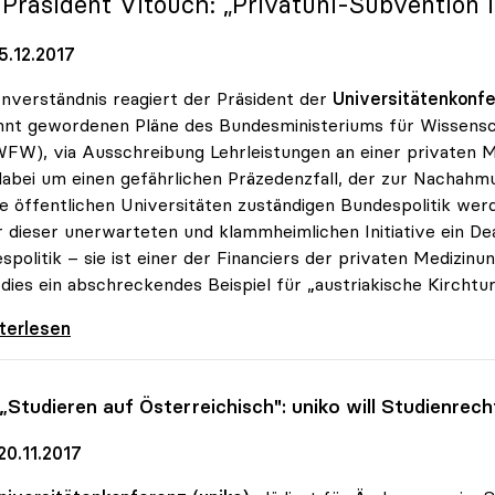
: Präsident Vitouch: „Privatuni-Subvention i
5.12.2017
nverständnis reagiert der Präsident der
Universitätenkonf
nt gewordenen Pläne des Bundesministeriums für Wissensc
W), via Ausschreibung Lehrleistungen an einer privaten Me
dabei um einen gefährlichen Präzedenzfall, der zur Nachahm
ie öffentlichen Universitäten zuständigen Bundespolitik we
r dieser unerwarteten und klammheimlichen Initiative ein 
spolitik – sie ist einer der Financiers der privaten Medizinu
dies ein abschreckendes Beispiel für „austriakische Kirchtur
 sieht in Zukauf von Medizinstudienplätzen
iterlesen
 „Studieren auf Österreichisch":
uniko
will Studienrech
20.11.2017