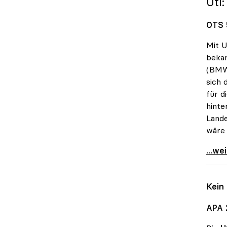
Utl
OTS 
Mit U
bekan
(BMWF
sich 
für d
hinte
Lande
wäre 
uniko
...we
Kein
APA 