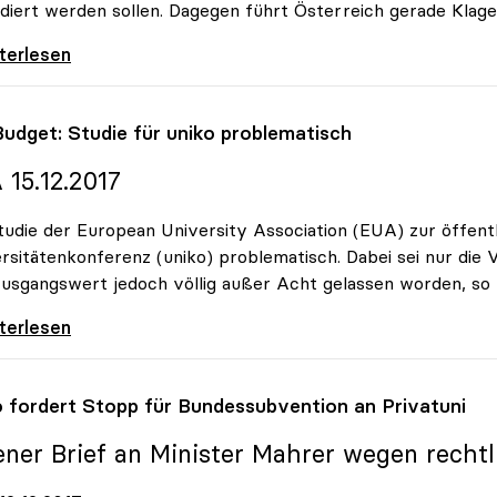
diert werden sollen. Dagegen führt Österreich gerade Klag
tion: Studiengebühren-Diskussion für uniko
iterlesen
Budget: Studie für
uniko
problematisch
 15.12.2017
tudie der European University Association (EUA) zur öffentli
rsitätenkonferenz (uniko) problematisch. Dabei sei nur die
usgangswert jedoch völlig außer Acht gelassen worden, so
udget: Studie für uniko problematisch
iterlesen
o
fordert Stopp für Bundessubvention an Privatuni
ener Brief an Minister Mahrer wegen rechtl