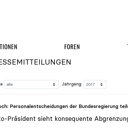
gation überspringen
UND ARBEITSGRUPP
TIONEN
FOREN
ESSEMITTEILUNGEN
a
Jahrgang:
uch: Personalentscheidungen der Bundesregierung tei
ko
-Präsident sieht konsequente Abgrenzu