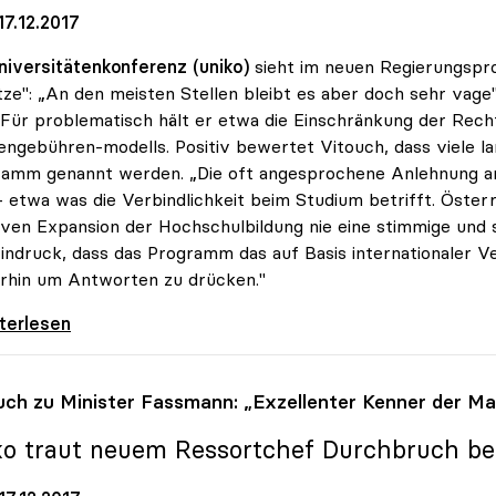
7.12.2017
niversitätenkonferenz (uniko)
sieht im neuen Regierungspr
ze": „An den meisten Stellen bleibt es aber doch sehr vage
Für problematisch hält er etwa die Einschränkung der Rech
engebühren-modells. Positiv bewertet Vitouch, dass viele l
amm genannt werden. „Die oft angesprochene Anlehnung an di
– etwa was die Verbindlichkeit beim Studium betrifft. Öster
ven Expansion der Hochschulbildung nie eine stimmige und
indruck, dass das Programm das auf Basis internationaler Ve
rhin um Antworten zu drücken."
tion - Programm für uniko noch „sehr vage\"
iterlesen
uch zu Minister Fassmann: „Exzellenter Kenner der Ma
ko
traut neuem Ressortchef Durchbruch be