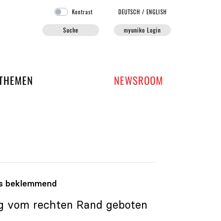
Kontrast
DE
UTSCH
/
EN
GLISH
Suche
myuniko Login
EN DER UNIKO
THEMEN
NEWSROOM
ls beklemmend
ng vom rechten Rand geboten