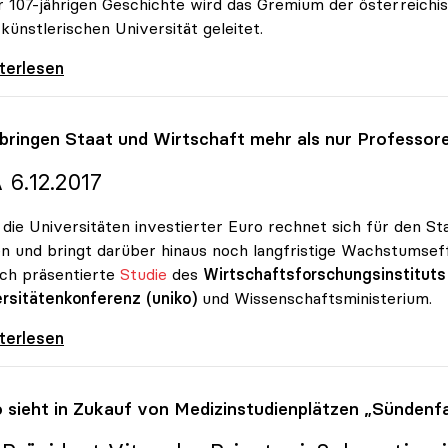
r 107-jährigen Geschichte wird das Gremium der österreichi
 künstlerischen Universität geleitet.
limlinger zur Präsidentin der uniko gewählt
iterlesen
 bringen Staat und Wirtschaft mehr als nur Professor
 6.12.2017
n die Universitäten investierter Euro rechnet sich für den St
n und bringt darüber hinaus noch langfristige Wachstumse
ich präsentierte
Studie
des
Wirtschaftsforschungsinstituts
rsitätenkonferenz (uniko)
und Wissenschaftsministerium.
bringen Staat und Wirtschaft mehr als nur
iterlesen
o
sieht in Zukauf von Medizinstudienplätzen „Sündenfa