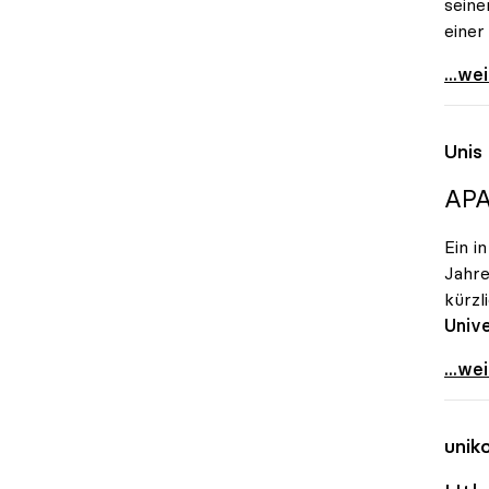
seine
einer
Eva B
...we
Unis
APA
Ein i
Jahre
kürzl
Unive
Unis 
...we
unik