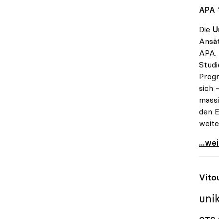
APA 1
Die
U
Ansät
APA. 
Studi
Progr
sich 
massi
den E
weite
Koali
...we
Vito
uni