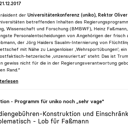
21.12.2017
räsident der
Universitätenkonferenz (uniko), Rektor Oliver
niversitäten betreffenden Inhalten des Regierungsprogram
ng, Wissenschaft und Forschung (BMBWF), Heinz Faßmann, g
üngste Personalentscheidungen von Angehörigen der frisch 
bmann, der Jörg Haiders Saualm-Internierung von Flüchtling
ettschef mit Nähe zu Langenloiser ‚Wehrsportübungen‘; ein
ostfaktisch-hetzerische ‚unzensuriert.at‘ steht: Das ist Tr
n gewiss nicht für die in der Regierungsverantwortung g
en Rand.“
ch: Personalentscheidungen der
iterlesen
ition - Programm für
uniko
noch „sehr vage"
diengebühren-Konstruktion und Einschrän
blematisch - Lob für Faßmann