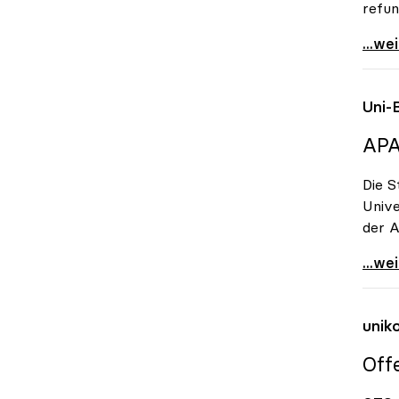
refun
Koali
...we
Uni-
APA
Die S
Unive
der A
Uni-B
...we
unik
Off