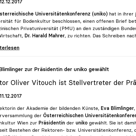
12.12.2017
sterreichische Universitätenkonferenz (uniko)
hat in ihrer
rsität für Bodenkultur beschlossen, einen offenen Brief be
inischen Privatuniversität (PMU) an den zuständigen Bunde
irtschaft,
Dr. Harald Mahrer
, zu richten. Das Schreiben na
 fordert Stopp für Bundessubvention an
iterlesen
Blimlinger zur Präsidentin der
uniko
gewählt
or Oliver Vitouch ist Stellvertreter der Pr
1.12.2017
ektorin der Akademie der bildenden Künste,
Eva Blimlinger
arversammlung der
Österreichischen Universitätenkonferen
nkultur Wien zur
Präsidentin
der
uniko
gewählt. Sie ist dam
seit Bestehen der Rektoren- bzw. Universitätenkonferenz, d