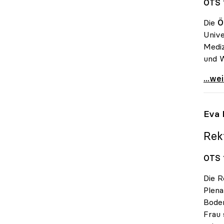
OTS 
Die
Ö
Unive
Mediz
und W
uniko
...we
Eva 
Rekt
OTS 1
Die R
Plen
Bode
Frau 