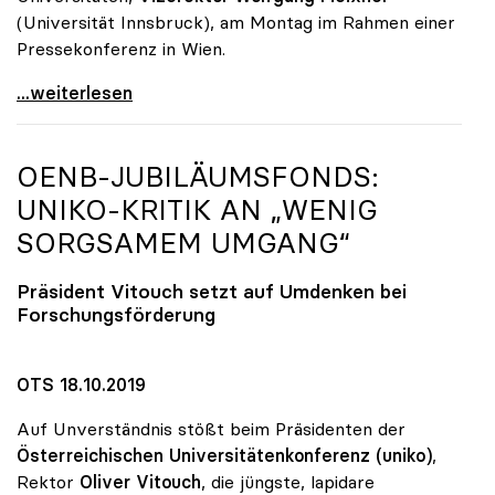
(Universität Innsbruck), am Montag im Rahmen einer
Pressekonferenz in Wien.
„Promotion ohne Limit“: Überraschende Qualität bei
...weiterlesen
OENB-JUBILÄUMSFONDS:
UNIKO
-KRITIK AN „WENIG
SORGSAMEM UMGANG“
Präsident Vitouch setzt auf Umdenken bei
Forschungsförderung
OTS 18.10.2019
Auf Unverständnis stößt beim Präsidenten der
Österreichischen Universitätenkonferenz (uniko)
,
Rektor
Oliver Vitouch
, die jüngste, lapidare