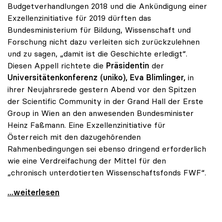
Budgetverhandlungen 2018 und die Ankündigung einer
Exzellenzinitiative für 2019 dürften das
Bundesministerium für Bildung, Wissenschaft und
Forschung nicht dazu verleiten sich zurückzulehnen
und zu sagen, „damit ist die Geschichte erledigt“.
Diesen Appell richtete die
Präsidentin
der
Universitätenkonferenz (uniko),
Eva Blimlinger,
in
ihrer Neujahrsrede gestern Abend vor den Spitzen
der Scientific Community in der Grand Hall der Erste
Group in Wien an den anwesenden Bundesminister
Heinz Faßmann. Eine Exzellenzinitiative für
Österreich mit den dazugehörenden
Rahmenbedingungen sei ebenso dringend erforderlich
wie eine Verdreifachung der Mittel für den
„chronisch unterdotierten Wissenschaftsfonds FWF“.
uniko sieht Wissenschaftsbudget „noch nicht
...weiterlesen
Positionen zum Thema Budget & Ressourcen
|
Positione