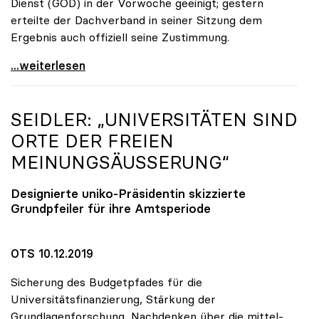
Dienst (GÖD) in der Vorwoche geeinigt; gestern
erteilte der Dachverband in seiner Sitzung dem
Ergebnis auch offiziell seine Zustimmung.
KV-Verhandlungen: Gehälter steigen um mindestens
...weiterlesen
SEIDLER: „UNIVERSITÄTEN SIND
ORTE DER FREIEN
MEINUNGSÄUSSERUNG“
Designierte
uniko
-Präsidentin skizzierte
Grundpfeiler für ihre Amtsperiode
OTS 10.12.2019
Sicherung des Budgetpfades für die
Universitätsfinanzierung, Stärkung der
Grundlagenforschung, Nachdenken über die mittel-