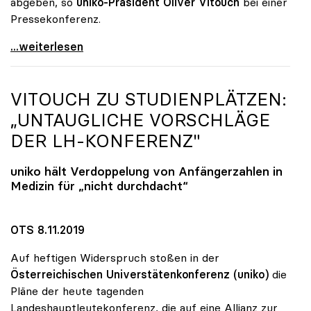
abgeben, so
uniko-Präsident Oliver Vitouch
bei einer
Pressekonferenz.
Unis wollen Budgetsteigerung und
...weiterlesen
VITOUCH ZU STUDIENPLÄTZEN:
„UNTAUGLICHE VORSCHLÄGE
DER LH-KONFERENZ"
uniko
hält Verdoppelung von Anfängerzahlen in
Medizin für „nicht durchdacht“
OTS 8.11.2019
Auf heftigen Widerspruch stoßen in der
Österreichischen Universtätenkonferenz (uniko)
die
Pläne der heute tagenden
Landeshauptleutekonferenz, die auf eine Allianz zur