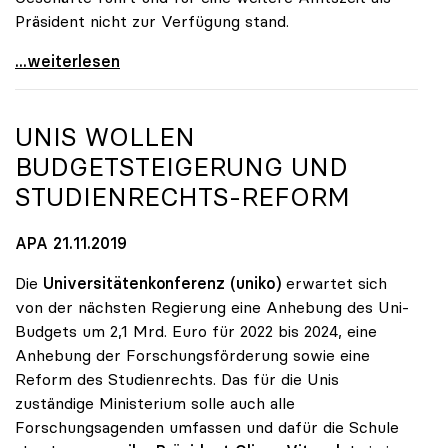
Präsident nicht zur Verfügung stand.
Sabine Seidler zur Präsidentin der uniko gewählt
...weiterlesen
UNIS WOLLEN
BUDGETSTEIGERUNG UND
STUDIENRECHTS-REFORM
APA 21.11.2019
Die
Universitätenkonferenz (uniko)
erwartet sich
von der nächsten Regierung eine Anhebung des Uni-
Budgets um 2,1 Mrd. Euro für 2022 bis 2024, eine
Anhebung der Forschungsförderung sowie eine
Reform des Studienrechts. Das für die Unis
zuständige Ministerium solle auch alle
Forschungsagenden umfassen und dafür die Schule