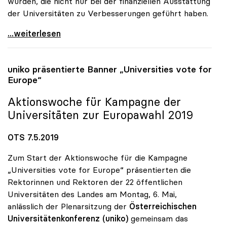
wurden, die nicht nur bei der finanziellen Ausstattung
der Universitäten zu Verbesserungen geführt haben.
uniko bedauert Abgang von Heinz Fassmann
...weiterlesen
uniko
präsentierte Banner „Universities vote for
Europe“
Aktionswoche für Kampagne der
Universitäten zur Europawahl 2019
OTS 7.5.2019
Zum Start der Aktionswoche für die Kampagne
„Universities vote for Europe“ präsentierten die
Rektorinnen und Rektoren der 22 öffentlichen
Universitäten des Landes am Montag, 6. Mai,
anlässlich der Plenarsitzung der
Österreichischen
Universitätenkonferenz (uniko)
gemeinsam das