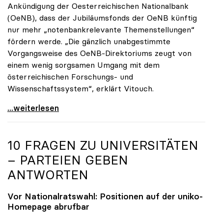
Ankündigung der Oesterreichischen Nationalbank
(OeNB), dass der Jubiläumsfonds der OeNB künftig
nur mehr „notenbankrelevante Themenstellungen“
fördern werde. „Die gänzlich unabgestimmte
Vorgangsweise des OeNB-Direktoriums zeugt von
einem wenig sorgsamen Umgang mit dem
österreichischen Forschungs- und
Wissenschaftssystem“, erklärt Vitouch.
OeNB-Jubiläumsfonds: uniko-Kritik an „wenig
...weiterlesen
10 FRAGEN ZU UNIVERSITÄTEN
– PARTEIEN GEBEN
ANTWORTEN
Vor Nationalratswahl: Positionen auf der
uniko
-
Homepage abrufbar