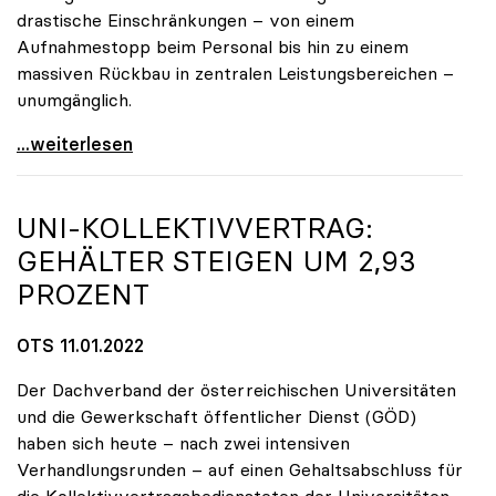
drastische Einschränkungen – von einem
Aufnahmestopp beim Personal bis hin zu einem
massiven Rückbau in zentralen Leistungsbereichen –
unumgänglich.
Budgetloch von 475 Mio. Euro: Universitäten drohen
...weiterlesen
UNI-KOLLEKTIVVERTRAG:
GEHÄLTER STEIGEN UM 2,93
PROZENT
OTS 11.01.2022
Der Dachverband der österreichischen Universitäten
und die Gewerkschaft öffentlicher Dienst (GÖD)
haben sich heute – nach zwei intensiven
Verhandlungsrunden – auf einen Gehaltsabschluss für
die Kollektivvertragsbediensteten der Universitäten