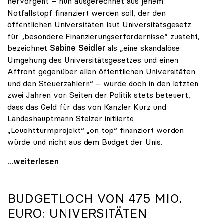
hervorgeht – nun ausgerechnet aus jenem
Notfallstopf finanziert werden soll, der den
öffentlichen Universitäten laut Universitätsgesetz
für „besondere Finanzierungserfordernisse“ zusteht,
bezeichnet
Sabine Seidler
als „eine skandalöse
Umgehung des Universitätsgesetzes und einen
Affront gegenüber allen öffentlichen Universitäten
und den Steuerzahlern“ – wurde doch in den letzten
zwei Jahren von Seiten der Politik stets beteuert,
dass das Geld für das von Kanzler Kurz und
Landeshauptmann Stelzer initiierte
„Leuchtturmprojekt“ „on top“ finanziert werden
würde und nicht aus dem Budget der Unis.
„Skandalös und zweckwidrig“: TU OÖ soll zu Lasten
...weiterlesen
BUDGETLOCH VON 475 MIO.
EURO: UNIVERSITÄTEN