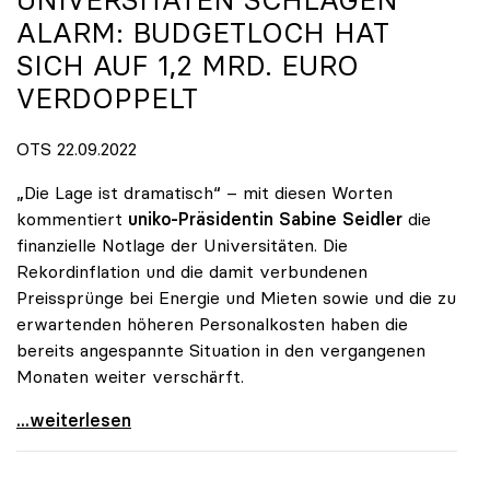
ALARM: BUDGETLOCH HAT
SICH AUF 1,2 MRD. EURO
VERDOPPELT
OTS 22.09.2022
„Die Lage ist dramatisch“ – mit diesen Worten
kommentiert
uniko-Präsidentin Sabine Seidler
die
finanzielle Notlage der Universitäten. Die
Rekordinflation und die damit verbundenen
Preissprünge bei Energie und Mieten sowie und die zu
erwartenden höheren Personalkosten haben die
bereits angespannte Situation in den vergangenen
Monaten weiter verschärft.
Universitäten schlagen Alarm: Budgetloch hat sich
...weiterlesen