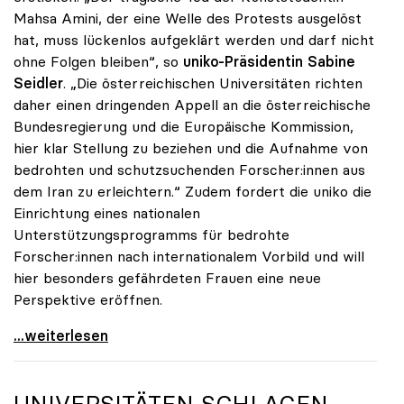
Mahsa Amini, der eine Welle des Protests ausgelöst
hat, muss lückenlos aufgeklärt werden und darf nicht
ohne Folgen bleiben“, so
uniko-Präsidentin Sabine
Seidler
. „Die österreichischen Universitäten richten
daher einen dringenden Appell an die österreichische
Bundesregierung und die Europäische Kommission,
hier klar Stellung zu beziehen und die Aufnahme von
bedrohten und schutzsuchenden Forscher:innen aus
dem Iran zu erleichtern.“ Zudem fordert die uniko die
Einrichtung eines nationalen
Unterstützungsprogramms für bedrohte
Forscher:innen nach internationalem Vorbild und will
hier besonders gefährdeten Frauen eine neue
Perspektive eröffnen.
Proteste im Iran: uniko fordert nationales
...weiterlesen
UNIVERSITÄTEN SCHLAGEN