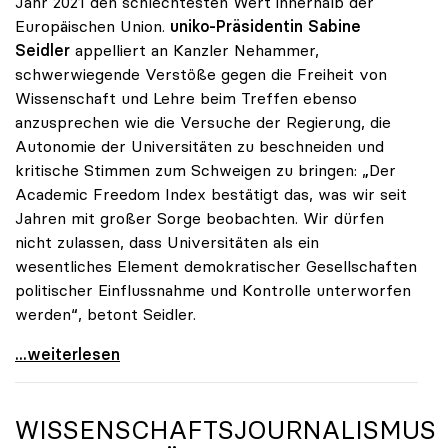
Jahr 2021 den schlechtesten Wert innerhalb der
Europäischen Union.
uniko-Präsidentin Sabine
Seidler
appelliert an Kanzler Nehammer,
schwerwiegende Verstöße gegen die Freiheit von
Wissenschaft und Lehre beim Treffen ebenso
anzusprechen wie die Versuche der Regierung, die
Autonomie der Universitäten zu beschneiden und
kritische Stimmen zum Schweigen zu bringen: „Der
Academic Freedom Index bestätigt das, was wir seit
Jahren mit großer Sorge beobachten. Wir dürfen
nicht zulassen, dass Universitäten als ein
wesentliches Element demokratischer Gesellschaften
politischer Einflussnahme und Kontrolle unterworfen
werden“, betont Seidler.
Gegen Angriffe auf Wissenschaft: uniko richtet vor
...weiterlesen
WISSENSCHAFTSJOURNALISMUS