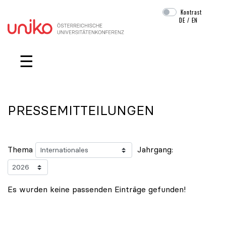
Kontrast
DE
/
EN
Navigation überspringen
☰
PRESSEMITTEILUNGEN
Thema
Jahrgang:
Es wurden keine passenden Einträge gefunden!
Positionen zum Thema Budget & Ressourcen
|
Positione