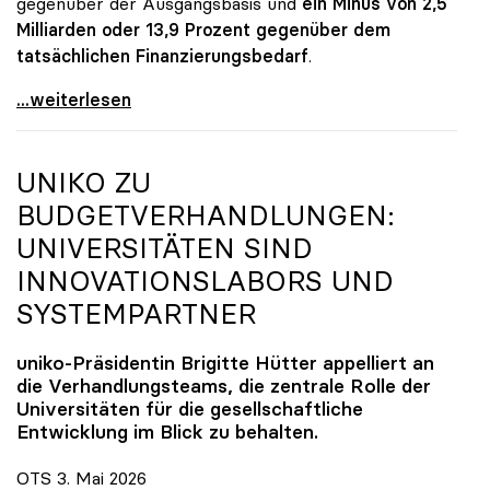
gegenüber der Ausgangsbasis und
ein Minus von 2,5
Milliarden oder 13,9 Prozent gegenüber dem
tatsächlichen Finanzierungsbedarf
.
\"Österreich ist für die heimischen Universitäten
...weiterlesen
UNIKO
ZU
BUDGETVERHANDLUNGEN:
UNIVERSITÄTEN SIND
INNOVATIONSLABORS UND
SYSTEMPARTNER
uniko
-Präsidentin Brigitte Hütter appelliert an
die Verhandlungsteams, die zentrale Rolle der
Universitäten für die gesellschaftliche
Entwicklung im Blick zu behalten.
OTS 3. Mai 2026