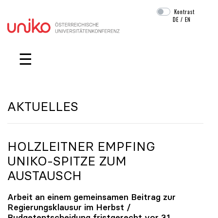
Kontrast
DE
/
EN
Navigation überspringen
☰
AKTUELLES
HOLZLEITNER EMPFING
UNIKO
-SPITZE ZUM
AUSTAUSCH
Arbeit an einem gemeinsamen Beitrag zur
Regierungsklausur im Herbst /
Budgetentscheidung fristgerecht vor 31.