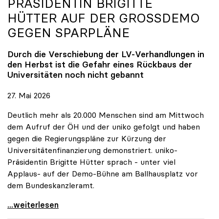
PRÄSIDENTIN BRIGITTE
HÜTTER AUF DER GROSSDEMO G
EGEN SPARPLÄNE
Durch die Verschiebung der LV-Verhandlungen in
den Herbst ist die Gefahr eines Rückbaus der
Universitäten noch nicht gebannt
27. Mai 2026
Deutlich mehr als 20.000 Menschen sind am Mittwoch
dem Aufruf der ÖH und der uniko gefolgt und haben
gegen die Regierungspläne zur Kürzung der
Universitätenfinanzierung demonstriert. uniko-
Präsidentin Brigitte Hütter sprach - unter viel
Applaus- auf der Demo-Bühne am Ballhausplatz vor
dem Bundeskanzleramt.
\"Wir nehmen es nicht hin\": Rede von
...weiterlesen