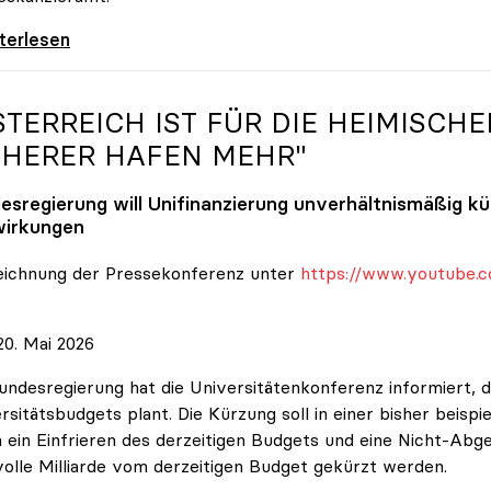
 nehmen es nicht hin\": Rede von
iterlesen
STERREICH IST FÜR DIE HEIMISCHE
CHERER HAFEN MEHR"
esregierung will Unifinanzierung unverhältnismäßig k
irkungen
eichnung der Pressekonferenz unter
https://www.youtube.c
0. Mai 2026
undesregierung hat die Universitätenkonferenz informiert, d
rsitätsbudgets plant. Die Kürzung soll in einer bisher beispi
 ein Einfrieren des derzeitigen Budgets und eine Nicht-Abg
volle Milliarde vom derzeitigen Budget gekürzt werden.