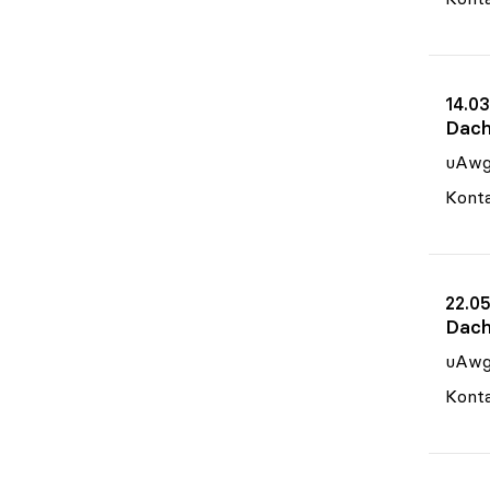
14.03
Dach
uAw
Konta
22.05
Dach
uAw
Konta