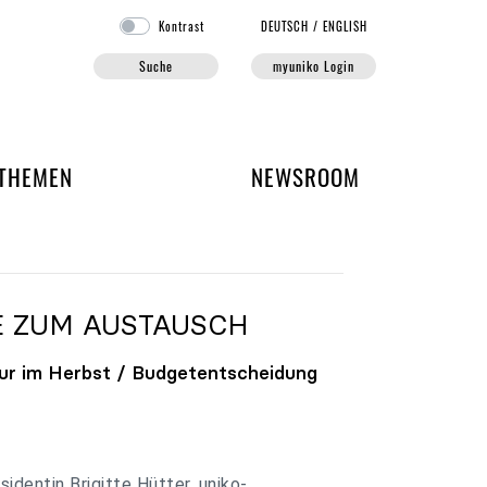
Kontrast
DE
UTSCH
/
EN
GLISH
Suche
myuniko Login
EN DER UNIKO
THEMEN
NEWSROOM
E ZUM AUSTAUSCH
ur im Herbst / Budgetentscheidung
identin Brigitte Hütter, uniko-