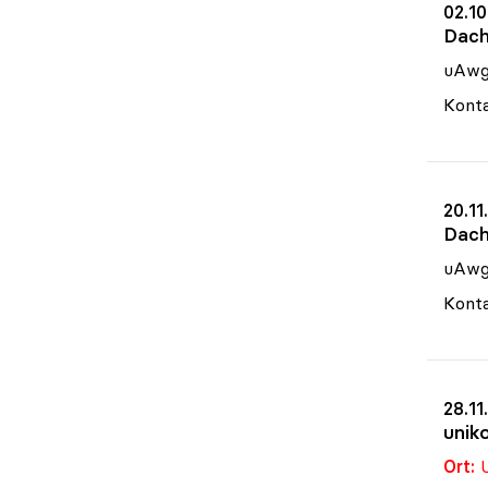
02.10
Dach
uAw
Konta
20.11
Dach
uAw
Konta
28.11
unik
Ort:
U