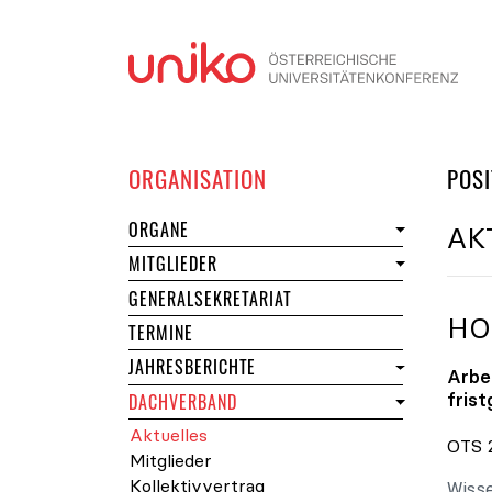
Navi
DER UNIKO
ORGANISATION
POSI
DER UNIKO
ORGANE
AK
DER UNIKO
MITGLIEDER
GENERALSEKRETARIAT
HO
DER UNIKO
TERMINE
JAHRESBERICHTE
Arbe
fris
DACHVERBAND
des Dachverbands der Universität
Aktuelles
OTS 2
des Dachverbands der Universitä
Mitglieder
Kollektivvertrag
Wisse