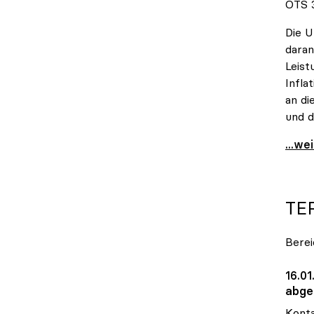
OTS 3
Die U
daran
Leist
Infla
an di
und d
uniko
...we
TE
Berei
16.01
abge
Konta