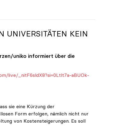
N UNIVERSITÄTEN KEIN
ürzen/
uniko
informiert über die
om/live/_nitF6sldX8?si=0Ltlt7a-aBUOk-
ass sie eine Kürzung der
ellosen Form erfolgen, nämlich nicht nur
eltung von Kostensteigerungen. Es soll