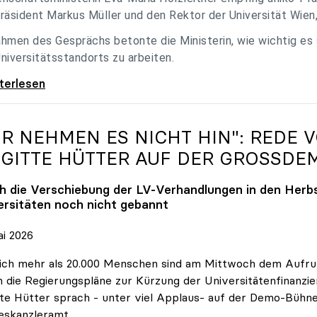
räsident Markus Müller und den Rektor der Universität Wien
hmen des Gesprächs betonte die Ministerin, wie wichtig es
niversitätsstandorts zu arbeiten.
eitner empfing uniko-Spitze zum Austausch
iterlesen
IR NEHMEN ES NICHT HIN": REDE 
IGITTE HÜTTER AUF DER GROSSDE
h die Verschiebung der LV-Verhandlungen in den Herbs
ersitäten noch nicht gebannt
ai 2026
ich mehr als 20.000 Menschen sind am Mittwoch dem Aufruf
 die Regierungspläne zur Kürzung der Universitätenfinanzie
tte Hütter sprach - unter viel Applaus- auf der Demo-Bühn
eskanzleramt.