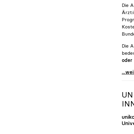
Die A
Ärzt:
Progn
Koste
Bunde
Die A
bedeu
oder
\"Öst
...we
UN
IN
unik
Unive