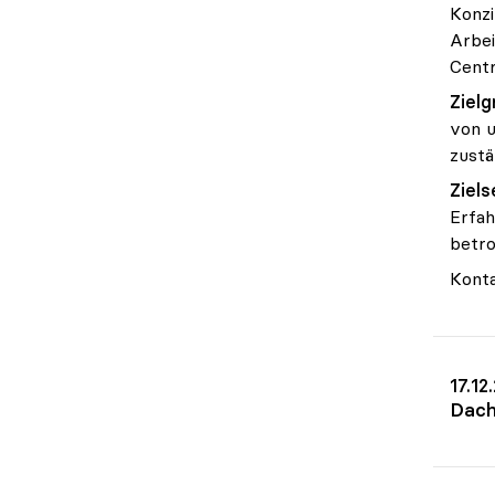
Konzi
Arbei
Centr
Zielg
von u
zustä
Ziels
Erfah
betro
Kont
17.12
Dach