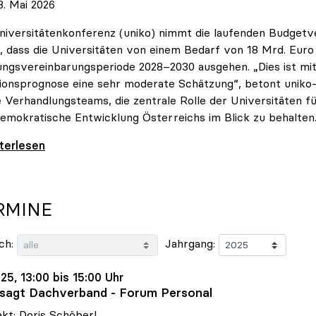
. Mai 2026
niversitätenkonferenz (uniko) nimmt die laufenden Budget
, dass die Universitäten von einem Bedarf von 18 Mrd. Euro f
ungsvereinbarungsperiode 2028–2030 ausgehen. „Dies ist mit 
tionsprognose eine sehr moderate Schätzung“, betont uniko-P
e Verhandlungsteams, die zentrale Rolle der Universitäten für
emokratische Entwicklung Österreichs im Blick zu behalten
 zu Budgetverhandlungen: Universitäten sind
iterlesen
RMINE
ch:
Jahrgang:
.25, 13:00 bis 15:00 Uhr
sagt Dachverband - Forum Personal
kt: Doris Schöberl