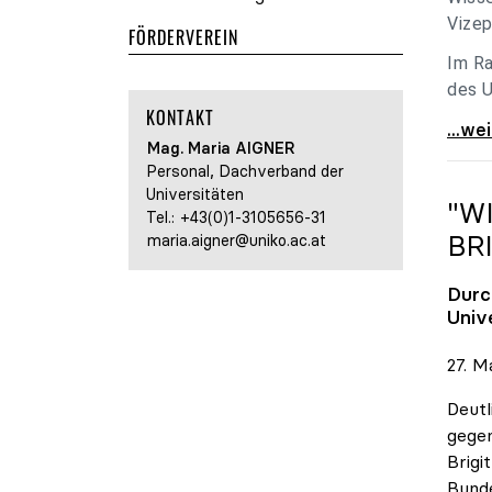
Vizep
FÖRDERVEREIN
Im Ra
des U
KONTAKT
Holzl
...we
Mag. Maria
AIGNER
Personal, Dachverband der
Universitäten
"W
Tel.:
+43(0)1-3105656-31
BR
maria.aigner@uniko.ac.at
Durc
Univ
27. M
Deutl
gegen
Brigi
Bund