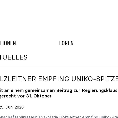
gation überspringen
UND ARBEITSGRUPP
TIONEN
FOREN
TUELLES
LZLEITNER EMPFING
UNIKO
-SPITZ
it an einem gemeinsamen Beitrag zur Regierungsklaus
tgerecht vor 31. Oktober
en
5. Juni 2026
ten
nschaftsministerin Eva-Maria Holzleitner empfing uniko-Präs