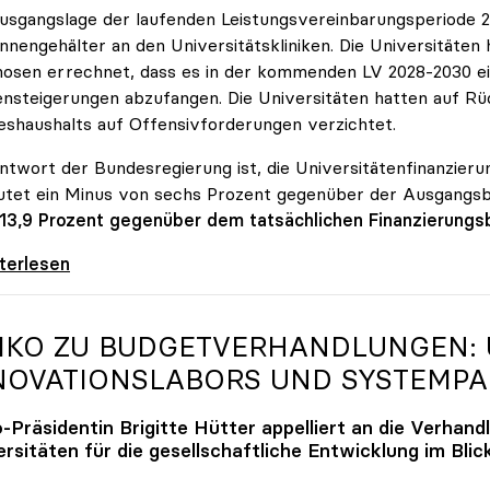
usgangslage der laufenden Leistungsvereinbarungsperiode 202
innengehälter an den Universitätskliniken. Die Universitäte
osen errechnet, dass es in der kommenden LV 2028-2030 ein
nsteigerungen abzufangen. Die Universitäten hatten auf Rüc
shaushalts auf Offensivforderungen verzichtet.
ntwort der Bundesregierung ist, die Universitätenfinanzierun
tet ein Minus von sechs Prozent gegenüber der Ausgangs
 13,9 Prozent gegenüber dem tatsächlichen Finanzierungs
erreich ist für die heimischen Universitäten
iterlesen
IKO
ZU BUDGETVERHANDLUNGEN: U
NOVATIONSLABORS UND SYSTEMP
o
-Präsidentin Brigitte Hütter appelliert an die Verhand
rsitäten für die gesellschaftliche Entwicklung im Blic