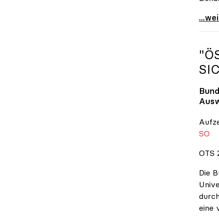
\"Wir
...we
"Ö
SI
Bund
Ausw
Aufz
SO
OTS 2
Die B
Unive
durch
eine 