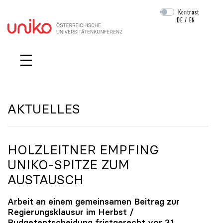
Kontrast
DE
/
EN
Navigation überspringen
☰
AKTUELLES
HOLZLEITNER EMPFING
UNIKO
-SPITZE ZUM
AUSTAUSCH
Arbeit an einem gemeinsamen Beitrag zur
Regierungsklausur im Herbst /
Budgetentscheidung fristgerecht vor 31.