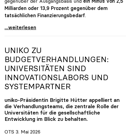
gegenüber der Ausgangsbasis und
ein Minus von 2,5
Milliarden oder 13,9 Prozent gegenüber dem
tatsächlichen Finanzierungsbedarf
.
\"Österreich ist für die heimischen Universitäten
...weiterlesen
UNIKO
ZU
BUDGETVERHANDLUNGEN:
UNIVERSITÄTEN SIND
INNOVATIONSLABORS UND
SYSTEMPARTNER
uniko
-Präsidentin Brigitte Hütter appelliert an
die Verhandlungsteams, die zentrale Rolle der
Universitäten für die gesellschaftliche
Entwicklung im Blick zu behalten.
OTS 3. Mai 2026