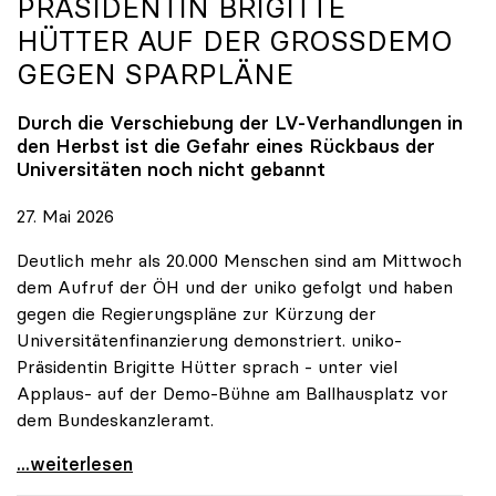
PRÄSIDENTIN BRIGITTE
HÜTTER AUF DER GROSSDEMO G
EGEN SPARPLÄNE
Durch die Verschiebung der LV-Verhandlungen in
den Herbst ist die Gefahr eines Rückbaus der
Universitäten noch nicht gebannt
27. Mai 2026
Deutlich mehr als 20.000 Menschen sind am Mittwoch
dem Aufruf der ÖH und der uniko gefolgt und haben
gegen die Regierungspläne zur Kürzung der
Universitätenfinanzierung demonstriert. uniko-
Präsidentin Brigitte Hütter sprach - unter viel
Applaus- auf der Demo-Bühne am Ballhausplatz vor
dem Bundeskanzleramt.
\"Wir nehmen es nicht hin\": Rede von
...weiterlesen