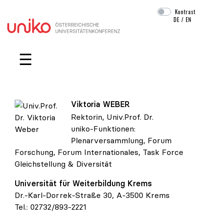
Kontrast
DE
/
EN
Navigation überspringen
☰
Viktoria
WEBER
Rektorin, Univ.Prof. Dr.
uniko-Funktionen:
Univ.Prof. Dr. Viktoria Weber
Plenarversammlung
,
Forum
Forschung
,
Forum Internationales
,
Task Force
Gleichstellung & Diversität
Universität für Weiterbildung Krems
Dr.-Karl-Dorrek-Straße 30, A-3500 Krems
Tel.:
02732/893-2221