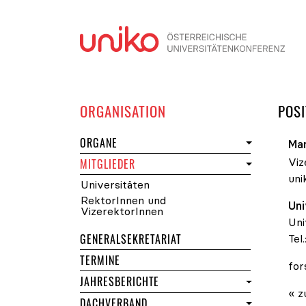
Navi
DER UNIKO
ORGANISATION
POSI
DER UNIKO
ORGANE
Ma
Viz
DER UNIKO
MITGLIEDER
uni
Universitäten
RektorInnen und
Uni
VizerektorInnen
Uni
GENERALSEKRETARIAT
Tel.
DER UNIKO
TERMINE
for
JAHRESBERICHTE
« z
DACHVERBAND