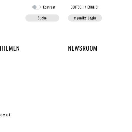
Kontrast
DE
UTSCH
/
EN
GLISH
Suche
myuniko Login
EN DER UNIKO
THEMEN
NEWSROOM
ac.at