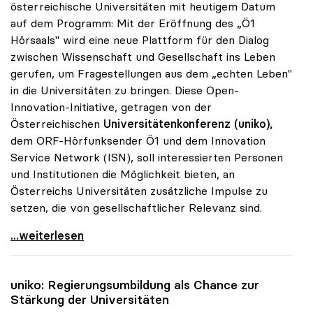
österreichische Universitäten mit heutigem Datum
auf dem Programm: Mit der Eröffnung des „Ö1
Hörsaals" wird eine neue Plattform für den Dialog
zwischen Wissenschaft und Gesellschaft ins Leben
gerufen, um Fragestellungen aus dem „echten Leben"
in die Universitäten zu bringen. Diese Open-
Innovation-Initiative, getragen von der
Österreichischen
Universitätenkonferenz (uniko),
dem ORF-Hörfunksender Ö1 und dem Innovation
Service Network (ISN), soll interessierten Personen
und Institutionen die Möglichkeit bieten, an
Österreichs Universitäten zusätzliche Impulse zu
setzen, die von gesellschaftlicher Relevanz sind.
uniko und ORF-Radio eröffnen „Ö1-Hörsaal\"
...weiterlesen
uniko
: Regierungsumbildung als Chance zur
Stärkung der Universitäten