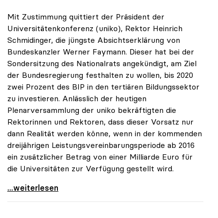
Mit Zustimmung quittiert der Präsident der
Universitätenkonferenz (uniko), Rektor Heinrich
Schmidinger, die jüngste Absichtserklärung von
Bundeskanzler Werner Faymann. Dieser hat bei der
Sondersitzung des Nationalrats angekündigt, am Ziel
der Bundesregierung festhalten zu wollen, bis 2020
zwei Prozent des BIP in den tertiären Bildungssektor
zu investieren. Anlässlich der heutigen
Plenarversammlung der uniko bekräftigten die
Rektorinnen und Rektoren, dass dieser Vorsatz nur
dann Realität werden könne, wenn in der kommenden
dreijährigen Leistungsvereinbarungsperiode ab 2016
ein zusätzlicher Betrag von einer Milliarde Euro für
die Universitäten zur Verfügung gestellt wird.
uniko zu Zwei-Prozent-BIP-Ziel: Nur mit
...weiterlesen