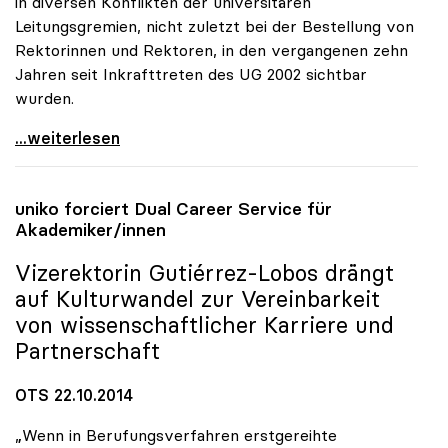
in diversen Konflikten der universitären
Leitungsgremien, nicht zuletzt bei der Bestellung von
Rektorinnen und Rektoren, in den vergangenen zehn
Jahren seit Inkrafttreten des UG 2002 sichtbar
wurden.
Schmidinger: Defizite in Kommunikation von
...weiterlesen
uniko
forciert Dual Career Service für
Akademiker/innen
Vizerektorin Gutiérrez-Lobos drängt
auf Kulturwandel zur Vereinbarkeit
von wissenschaftlicher Karriere und
Partnerschaft
OTS 22.10.2014
„Wenn in Berufungsverfahren erstgereihte