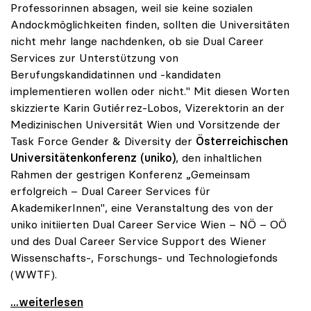
Professorinnen absagen, weil sie keine sozialen
Andockmöglichkeiten finden, sollten die Universitäten
nicht mehr lange nachdenken, ob sie Dual Career
Services zur Unterstützung von
Berufungskandidatinnen und -kandidaten
implementieren wollen oder nicht." Mit diesen Worten
skizzierte Karin Gutiérrez-Lobos, Vizerektorin an der
Medizinischen Universität Wien und Vorsitzende der
Task Force Gender & Diversity der
Österreichischen
Universitätenkonferenz (uniko)
, den inhaltlichen
Rahmen der gestrigen Konferenz „Gemeinsam
erfolgreich – Dual Career Services für
AkademikerInnen", eine Veranstaltung des von der
uniko initiierten Dual Career Service Wien – NÖ – OÖ
und des Dual Career Service Support des Wiener
Wissenschafts-, Forschungs- und Technologiefonds
(WWTF).
uniko forciert Dual Career Service für
...weiterlesen