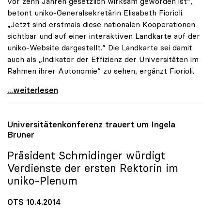
vor zehn Jahren gesetzlich wirksam geworden ist“,
betont uniko-Generalsekretärin Elisabeth Fiorioli.
„Jetzt sind erstmals diese nationalen Kooperationen
sichtbar und auf einer interaktiven Landkarte auf der
uniko-Website dargestellt.“ Die Landkarte sei damit
auch als „Indikator der Effizienz der Universitäten im
Rahmen ihrer Autonomie“ zu sehen, ergänzt Fiorioli.
uniko-Landkarte erhöht Sichtbarkeit der
...weiterlesen
Universitätenkonferenz trauert um Ingela
Bruner
Präsident Schmidinger würdigt
Verdienste der ersten Rektorin im
uniko
-Plenum
OTS 10.4.2014