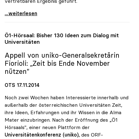
vertretbaren Ergebnis geführt.
UG-Novelle: uniko begrüsst konstruktive Haltung
...weiterlesen
Ö1-Hörsaal: Bisher 130 Ideen zum Dialog mit
Universitäten
Appell von
uniko
-Generalsekretärin
Fiorioli: „Zeit bis Ende November
nützen“
OTS 17.11.2014
Noch zwei Wochen haben Interessierte innerhalb und
außerhalb der österreichischen Universitäten Zeit,
ihre Ideen, Erfahrungen und ihr Wissen in die Alma
Mater einzubringen. Nach der Eröffnung des „Ö1
Hörsaals", einer neuen Plattform der
Universitätenkonferenz (uniko),
des ORF-