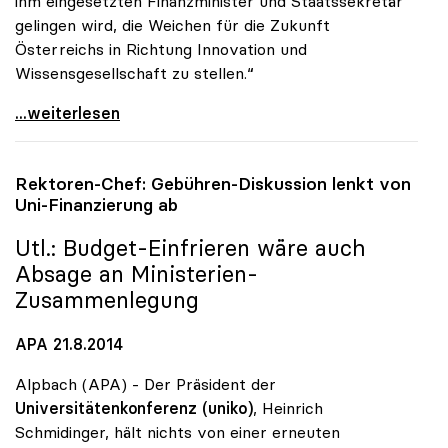
ihm eingesetzten Finanzminister und Staatssekretär
gelingen wird, die Weichen für die Zukunft
Österreichs in Richtung Innovation und
Wissensgesellschaft zu stellen.“
uniko: Regierungsumbildung als Chance zur Stärkung
...weiterlesen
Rektoren-Chef: Gebühren-Diskussion lenkt von
Uni-Finanzierung ab
Utl.: Budget-Einfrieren wäre auch
Absage an Ministerien-
Zusammenlegung
APA 21.8.2014
Alpbach (APA) - Der Präsident der
Universitätenkonferenz (uniko)
, Heinrich
Schmidinger, hält nichts von einer erneuten