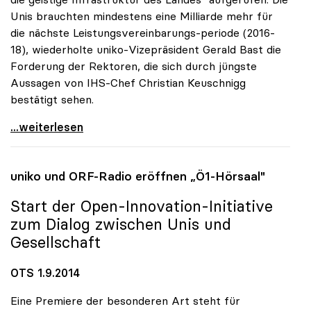
Unis brauchten mindestens eine Milliarde mehr für
die nächste Leistungsvereinbarungs-periode (2016-
18), wiederholte uniko-Vizepräsident Gerald Bast die
Forderung der Rektoren, die sich durch jüngste
Aussagen von IHS-Chef Christian Keuschnigg
bestätigt sehen.
Uni-Budget: Rektoren für „Investitionen in
...weiterlesen
uniko
und ORF-Radio eröffnen „Ö1-Hörsaal"
Start der Open-Innovation-Initiative
zum Dialog zwischen Unis und
Gesellschaft
OTS 1.9.2014
Eine Premiere der besonderen Art steht für