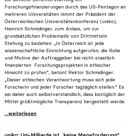
Forschungsfinanzierungen durch das US-Pentagon an
mehreren Universitäten nimmt der Präsident der
Österreichischen Universitätenkonferenz (uniko),
Heinrich Schmidinger, zum Anlass, um zur
grundsätzlichen Problematik von Drittmitteln
Stellung zu beziehen: „In Österreich ist jede
wissenschaftliche Einrichtung aufgerufen, die Rolle
und Motive der Auftraggeber bei nicht-staatlich
finanzierten Forschungsprojekten in ethischer
Hinsicht zu prüfen“, betont Rektor Schmidinger.
„Dieser ethischen Verantwortung muss sich jede
Forscherin und jeder Forscher tagtäglich stellen.“ Es
sei daher auch selbstverständlich, dass bezüglich der
Mittel größtmögliche Transparenz hergestellt werde.
uniko zu Drittmittelforschung: Ethischer Aspekt
...weiterlesen
uniko
: Uni-Milliarde ist „keine Megaforderung"