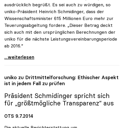
ausdrücklich begrüßt. Es sei auch zu würdigen, so
uniko-Präsident Heinrich Schmidinger, dass der
Wissenschaftsminister 615 Millionen Euro mehr zur
Teuerungsabgeltung fordere. „Dieser Betrag deckt
sich auch mit den ursprünglichen Berechnungen der
uniko für die nächste Leistungsvereinbarungsperiode
ab 2016.“
uniko pocht auf zusätzliche Milliarde für die
...weiterlesen
uniko
zu Drittmittelforschung: Ethischer Aspekt
ist in jedem Fall zu prüfen
Präsident Schmidinger spricht sich
für „größtmögliche Transparenz“ aus
OTS 9.7.2014
Die aktuelle Berichterstattung um