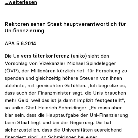
uniko: Uni-Milliarde ist „keine Megaforderung\"
...weiterlesen
Rektoren sehen Staat hauptverantwortlich für
Unifinanzierung
APA 5.6.2014
Die
Universitätenkonferenz (uniko)
sieht den
Vorschlag von Vizekanzler Michael Spindelegger
(ÖVP), der Millionären kürzlich riet, für Forschung zu
spenden und gleichzeitig höhere Steuern von ihnen
ablehnte, mit gemischten Gefühlen. „Ich begrüße es,
dass auch der Finanzminister sagt, die Unis brauchen
mehr Geld, weil das ist ja damit implizit festgestellt",
so uniko-Chef Heinrich Schmidinger. „Es muss aber
klar sein, dass die Hauptaufgabe der Uni-Finanzierung
beim Staat liegt und bei der Regierung. Die hat
sicherzustellen, dass die Universitäten ausreichend
finanziert sind", so Schmidinger bei einer