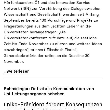
Hörfunksenders Ö1 und des Innovation Service
Network (ISN) zur Verstärkung des Dialogs zwischen
Wissenschaft und Gesellschaft, wurden seit Anfang
September bereits 130 Vorschläge und Projekte zu
Fragestellungen aus dem „echten Leben" an die
Universitäten herangetragen. „Die
Universitätenkonferenz ruft dazu auf, die restliche
Zeit bis Ende November zu nützen und weitere Ideen
einzubringen“, erinnert Elisabeth Fiorioli,
Generalsekretärin der uniko, an die Deadline 30.
November.
Ö1-Hörsaal: Bisher 130 Ideen zum Dialog mit
...weiterlesen
Schmidinger: Defizite in Kommunikation von
Uni-Leitungsorganen beheben
uniko
-Präsident fordert Konsequenzen