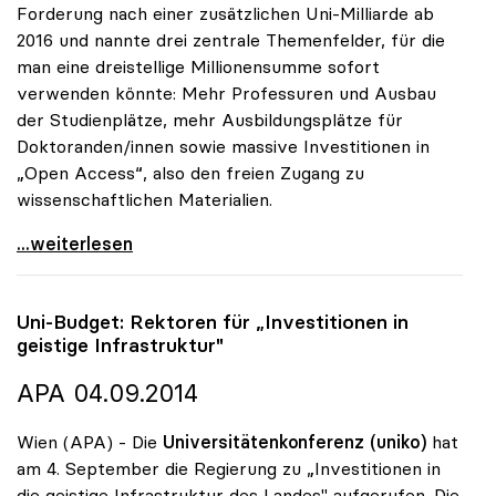
Forderung nach einer zusätzlichen Uni-Milliarde ab
2016 und nannte drei zentrale Themenfelder, für die
man eine dreistellige Millionensumme sofort
verwenden könnte: Mehr Professuren und Ausbau
der Studienplätze, mehr Ausbildungsplätze für
Doktoranden/innen sowie massive Investitionen in
„Open Access“, also den freien Zugang zu
wissenschaftlichen Materialien.
uniko will Investitionen in mehr Studienplätze,
...weiterlesen
Uni-Budget: Rektoren für „Investitionen in
geistige Infrastruktur"
APA 04.09.2014
Wien (APA) - Die
Universitätenkonferenz (uniko)
hat
am 4. September die Regierung zu „Investitionen in
die geistige Infrastruktur des Landes" aufgerufen. Die