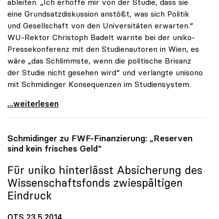
ableiten. „Ich erhoffe mir von der Studie, dass sie
eine Grundsatzdiskussion anstößt, was sich Politik
und Gesellschaft von den Universitäten erwarten.“
WU-Rektor Christoph Badelt warnte bei der uniko-
Pressekonferenz mit den Studienautoren in Wien, es
wäre „das Schlimmste, wenn die politische Brisanz
der Studie nicht gesehen wird“ und verlangte unisono
mit Schmidinger Konsequenzen im Studiensystem.
Schmidinger zu IHS-Studie: „Erwarte
...weiterlesen
Schmidinger zu FWF-Finanzierung: „Reserven
sind kein frisches Geld“
Für
uniko
hinterlässt Absicherung des
Wissenschaftsfonds zwiespältigen
Eindruck
OTS 23.5.2014