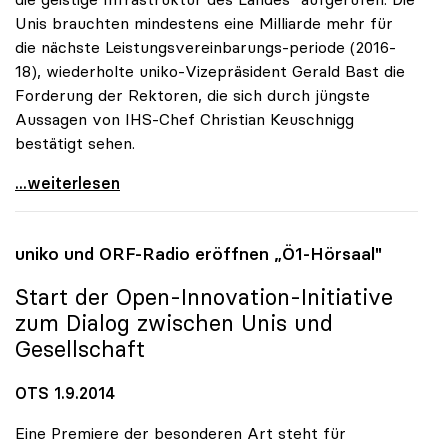
Unis brauchten mindestens eine Milliarde mehr für
die nächste Leistungsvereinbarungs-periode (2016-
18), wiederholte uniko-Vizepräsident Gerald Bast die
Forderung der Rektoren, die sich durch jüngste
Aussagen von IHS-Chef Christian Keuschnigg
bestätigt sehen.
Uni-Budget: Rektoren für „Investitionen in
...weiterlesen
uniko
und ORF-Radio eröffnen „Ö1-Hörsaal"
Start der Open-Innovation-Initiative
zum Dialog zwischen Unis und
Gesellschaft
OTS 1.9.2014
Eine Premiere der besonderen Art steht für