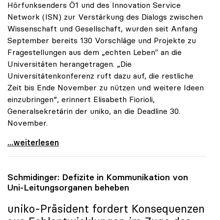
Hörfunksenders Ö1 und des Innovation Service
Network (ISN) zur Verstärkung des Dialogs zwischen
Wissenschaft und Gesellschaft, wurden seit Anfang
September bereits 130 Vorschläge und Projekte zu
Fragestellungen aus dem „echten Leben" an die
Universitäten herangetragen. „Die
Universitätenkonferenz ruft dazu auf, die restliche
Zeit bis Ende November zu nützen und weitere Ideen
einzubringen“, erinnert Elisabeth Fiorioli,
Generalsekretärin der uniko, an die Deadline 30.
November.
Ö1-Hörsaal: Bisher 130 Ideen zum Dialog mit
...weiterlesen
Schmidinger: Defizite in Kommunikation von
Uni-Leitungsorganen beheben
uniko
-Präsident fordert Konsequenzen