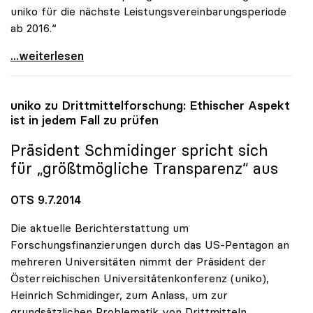
uniko für die nächste Leistungsvereinbarungsperiode
ab 2016.“
uniko pocht auf zusätzliche Milliarde für die
...weiterlesen
uniko
zu Drittmittelforschung: Ethischer Aspekt
ist in jedem Fall zu prüfen
Präsident Schmidinger spricht sich
für „größtmögliche Transparenz“ aus
OTS 9.7.2014
Die aktuelle Berichterstattung um
Forschungsfinanzierungen durch das US-Pentagon an
mehreren Universitäten nimmt der Präsident der
Österreichischen Universitätenkonferenz (uniko),
Heinrich Schmidinger, zum Anlass, um zur
grundsätzlichen Problematik von Drittmitteln