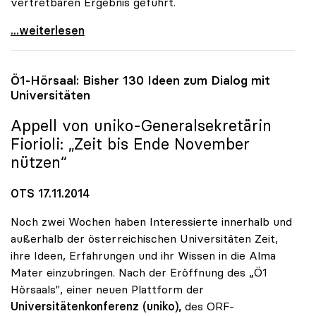
vertretbaren Ergebnis geführt.
UG-Novelle: uniko begrüsst konstruktive Haltung
...weiterlesen
Ö1-Hörsaal: Bisher 130 Ideen zum Dialog mit
Universitäten
Appell von
uniko
-Generalsekretärin
Fiorioli: „Zeit bis Ende November
nützen“
OTS 17.11.2014
Noch zwei Wochen haben Interessierte innerhalb und
außerhalb der österreichischen Universitäten Zeit,
ihre Ideen, Erfahrungen und ihr Wissen in die Alma
Mater einzubringen. Nach der Eröffnung des „Ö1
Hörsaals", einer neuen Plattform der
Universitätenkonferenz (uniko),
des ORF-