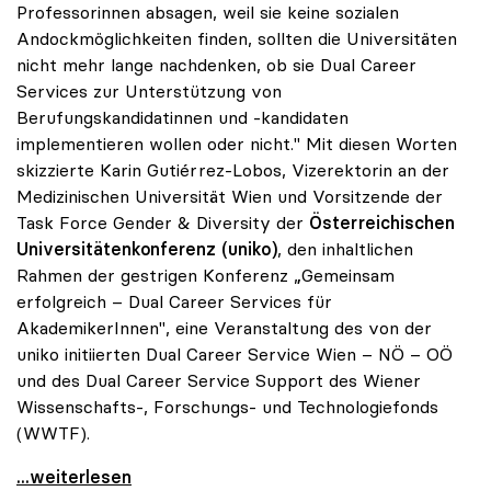
Professorinnen absagen, weil sie keine sozialen
Andockmöglichkeiten finden, sollten die Universitäten
nicht mehr lange nachdenken, ob sie Dual Career
Services zur Unterstützung von
Berufungskandidatinnen und -kandidaten
implementieren wollen oder nicht." Mit diesen Worten
skizzierte Karin Gutiérrez-Lobos, Vizerektorin an der
Medizinischen Universität Wien und Vorsitzende der
Task Force Gender & Diversity der
Österreichischen
Universitätenkonferenz (uniko)
, den inhaltlichen
Rahmen der gestrigen Konferenz „Gemeinsam
erfolgreich – Dual Career Services für
AkademikerInnen", eine Veranstaltung des von der
uniko initiierten Dual Career Service Wien – NÖ – OÖ
und des Dual Career Service Support des Wiener
Wissenschafts-, Forschungs- und Technologiefonds
(WWTF).
uniko forciert Dual Career Service für
...weiterlesen