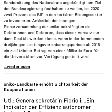
Sondersitzung des Nationalrats angekündigt, am Ziel
der Bundesregierung festhalten zu wollen, bis 2020
zwei Prozent des BIP in den tertiären Bildungssektor
zu investieren. Anlässlich der heutigen
Plenarversammlung der uniko bekräftigten die
Rektorinnen und Rektoren, dass dieser Vorsatz nur
dann Realität werden könne, wenn in der kommenden
dreijährigen Leistungsvereinbarungsperiode ab 2016
ein zusätzlicher Betrag von einer Milliarde Euro für
die Universitäten zur Verfügung gestellt wird.
uniko zu Zwei-Prozent-BIP-Ziel: Nur mit
...weiterlesen
uniko
-Landkarte erhöht Sichtbarkeit der
Kooperationen
Utl.: Generalsekretärin Fiorioli: „Ein
Indikator der Effizienz autonomer