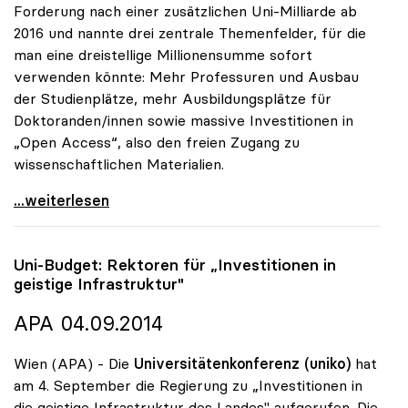
Forderung nach einer zusätzlichen Uni-Milliarde ab
2016 und nannte drei zentrale Themenfelder, für die
man eine dreistellige Millionensumme sofort
verwenden könnte: Mehr Professuren und Ausbau
der Studienplätze, mehr Ausbildungsplätze für
Doktoranden/innen sowie massive Investitionen in
„Open Access“, also den freien Zugang zu
wissenschaftlichen Materialien.
uniko will Investitionen in mehr Studienplätze,
...weiterlesen
Uni-Budget: Rektoren für „Investitionen in
geistige Infrastruktur"
APA 04.09.2014
Wien (APA) - Die
Universitätenkonferenz (uniko)
hat
am 4. September die Regierung zu „Investitionen in
die geistige Infrastruktur des Landes" aufgerufen. Die