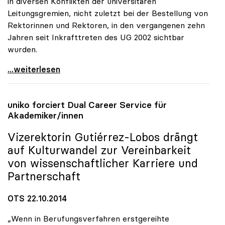
in diversen Konflikten der universitären
Leitungsgremien, nicht zuletzt bei der Bestellung von
Rektorinnen und Rektoren, in den vergangenen zehn
Jahren seit Inkrafttreten des UG 2002 sichtbar
wurden.
Schmidinger: Defizite in Kommunikation von
...weiterlesen
uniko
forciert Dual Career Service für
Akademiker/innen
Vizerektorin Gutiérrez-Lobos drängt
auf Kulturwandel zur Vereinbarkeit
von wissenschaftlicher Karriere und
Partnerschaft
OTS 22.10.2014
„Wenn in Berufungsverfahren erstgereihte