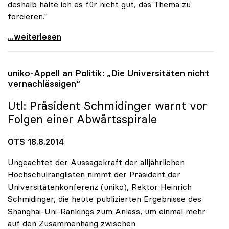
deshalb halte ich es für nicht gut, das Thema zu
forcieren."
Rektoren-Chef: Gebühren-Diskussion lenkt von
...weiterlesen
uniko
-Appell an Politik: „Die Universitäten nicht
vernachlässigen“
Utl: Präsident Schmidinger warnt vor
Folgen einer Abwärtsspirale
OTS 18.8.2014
Ungeachtet der Aussagekraft der alljährlichen
Hochschulranglisten nimmt der Präsident der
Universitätenkonferenz (uniko), Rektor Heinrich
Schmidinger, die heute publizierten Ergebnisse des
Shanghai-Uni-Rankings zum Anlass, um einmal mehr
auf den Zusammenhang zwischen