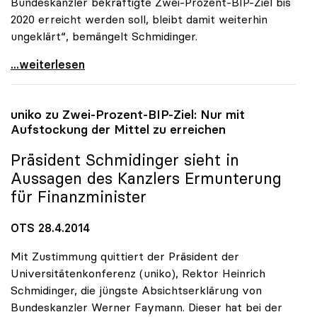
Bundeskanzler bekräftigte Zwei-Prozent-BIP-Ziel bis
2020 erreicht werden soll, bleibt damit weiterhin
ungeklärt“, bemängelt Schmidinger.
uniko zu Budgetrede: „Längerfristige Perspektive
...weiterlesen
uniko
zu Zwei-Prozent-BIP-Ziel: Nur mit
Aufstockung der Mittel zu erreichen
Präsident Schmidinger sieht in
Aussagen des Kanzlers Ermunterung
für Finanzminister
OTS 28.4.2014
Mit Zustimmung quittiert der Präsident der
Universitätenkonferenz (uniko), Rektor Heinrich
Schmidinger, die jüngste Absichtserklärung von
Bundeskanzler Werner Faymann. Dieser hat bei der