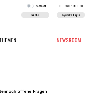
Kontrast
DE
UTSCH
/
EN
GLISH
Suche
myuniko Login
EN DER UNIKO
THEMEN
NEWSROOM
 dennoch offene Fragen