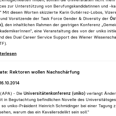
ces zur Unterstützung von Berufungskandidatinnen und -ka
." Mit diesen Worten skizzierte Karin Gutiérrez-Lobos, Vizer
und Vorsitzende der Task Force Gender & Diversity der
Öst
o)
, den inhaltlichen Rahmen der gestrigen Konferenz „Gemei
kademikerInnen", eine Veranstaltung des von der uniko init
d des Dual Career Service Support des Wiener Wissenscha
F).
 forciert Dual Career Service für
iterlesen
iate: Rektoren wollen Nachschärfung
16.10.2014
 (APA) - Die
Universitätenkonferenz (uniko)
verlangt Änderu
it in Begutachtung befindlichen Novelle des Universitätsge
, so uniko-Präsident Heinrich Schmidinger bei einer Tagung z
sehen, warum das ein Kavaliersdelikt sein soll."