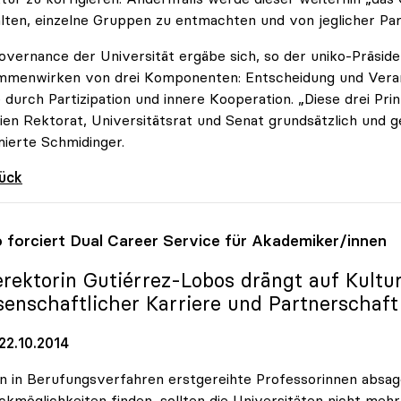
lten, einzelne Gruppen zu entmachten und von jeglicher Part
overnance der Universität ergäbe sich, so der uniko-Präside
mmenwirken von drei Komponenten: Entscheidung und Veran
 durch Partizipation und innere Kooperation. „Diese drei Pri
en Rektorat, Universitätsrat und Senat grundsätzlich und 
ierte Schmidinger.
rück
o
forciert Dual Career Service für Akademiker/innen
erektorin Gutiérrez-Lobos drängt auf Kultu
senschaftlicher Karriere und Partnerschaft
22.10.2014
 in Berufungsverfahren erstgereihte Professorinnen absagen
kmöglichkeiten finden, sollten die Universitäten nicht meh