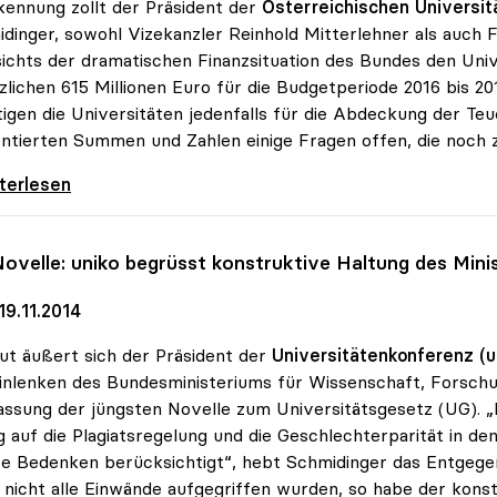
ennung zollt der Präsident der
Österreichischen Universit
dinger, sowohl Vizekanzler Reinhold Mitterlehner als auch F
ichts der dramatischen Finanzsituation des Bundes den Un
zlichen 615 Millionen Euro für die Budgetperiode 2016 bis 2
igen die Universitäten jedenfalls für die Abdeckung der Teue
ntierten Summen und Zahlen einige Fragen offen, die noch z
dinger zu Uni-Budget: Steigerung
iterlesen
ovelle:
uniko
begrüsst konstruktive Haltung des Mini
9.11.2014
ut äußert sich der Präsident der
Universitätenkonferenz (u
inlenken des Bundesministeriums für Wissenschaft, Forsc
ssung der jüngsten Novelle zum Universitätsgesetz (UG). „I
 auf die Plagiatsregelung und die Geschlechterparität in de
re Bedenken berücksichtigt“, hebt Schmidinger das Entg
nicht alle Einwände aufgegriffen wurden, so habe der ko