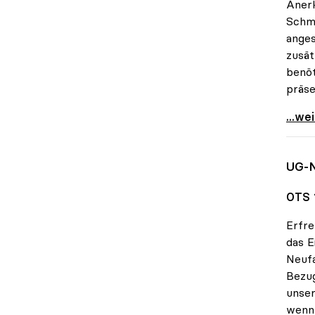
Anerk
Schmi
anges
zusät
benöt
präse
Schmi
...we
UG-N
OTS 1
Erfre
das E
Neufa
Bezug
unse
wenn 