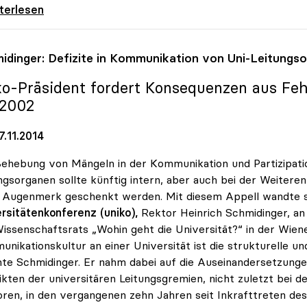
rsaal: Bisher 130 Ideen zum Dialog mit
iterlesen
idinger: Defizite in Kommunikation von Uni-Leitungs
ko
-Präsident fordert Konsequenzen aus Fe
2002
.11.2014
ehebung von Mängeln in der Kommunikation und Partizipati
ngsorganen sollte künftig intern, aber auch bei der Weitere
Augenmerk geschenkt werden. Mit diesem Appell wandte si
rsitätenkonferenz (uniko),
Rektor Heinrich Schmidinger, an
issenschaftsrats „Wohin geht die Universität?“ in der Wien
nikationskultur an einer Universität ist die strukturelle u
te Schmidinger. Er nahm dabei auf die Auseinandersetzunge
ikten der universitären Leitungsgremien, nicht zuletzt bei 
ren, in den vergangenen zehn Jahren seit Inkrafttreten de