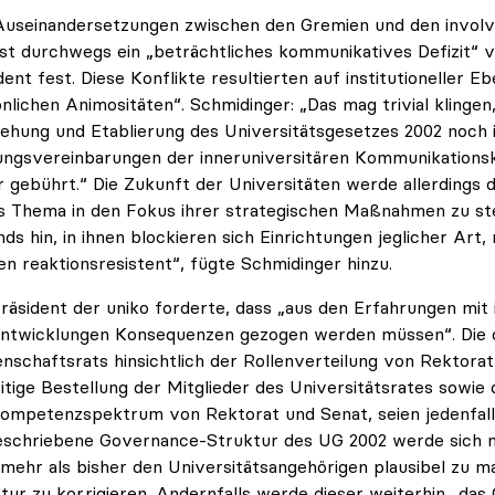
useinandersetzungen zwischen den Gremien und den invol
ast durchwegs ein „beträchtliches kommunikatives Defizit“ v
dent fest. Diese Konflikte resultierten auf institutioneller 
nlichen Animositäten“. Schmidinger: „Das mag trivial klingen,
ehung und Etablierung des Universitätsgesetzes 2002 noch 
ungsvereinbarungen der inneruniversitären Kommunikations
hr gebührt.“ Die Zukunft der Universitäten werde allerdings 
s Thema in den Fokus ihrer strategischen Maßnahmen zu st
nds hin, in ihnen blockieren sich Einrichtungen jeglicher Art,
n reaktionsresistent“, fügte Schmidinger hinzu.
räsident der uniko forderte, dass „aus den Erfahrungen mi
entwicklungen Konsequenzen gezogen werden müssen“. Die 
nschaftsrats hinsichtlich der Rollenverteilung von Rektorat,
itige Bestellung der Mitglieder des Universitätsrates sowi
ompetenzspektrum von Rektorat und Senat, seien jedenfall
schriebene Governance-Struktur des UG 2002 werde sich nu
mehr als bisher den Universitätsangehörigen plausibel zu ma
tur zu korrigieren. Andernfalls werde dieser weiterhin „da