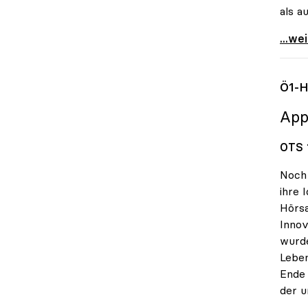
als a
UG-No
...we
Ö1-H
App
OTS 1
Noch 
ihre 
Hörsa
Innov
wurde
Leben
Ende 
der u