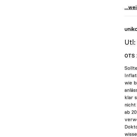
Plagi
...we
unik
Utl
OTS 
Sollt
Infla
wie b
anläs
klar 
nicht
ab 20
verwe
Dokto
wisse