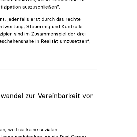
izipation auszuschließen“.
nt, jedenfalls erst durch das rechte
twortung, Steuerung und Kontrolle
nzipien sind im Zusammenspiel der drei
geschehensnahe in Realität umzusetzen“,
rwandel zur Vereinbarkeit von
, weil sie keine sozialen
r lange nachdenken, ob sie Dual Career