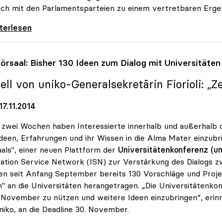
uch mit den Parlamentsparteien zu einem vertretbaren Ergeb
velle: uniko begrüsst konstruktive Haltung
iterlesen
örsaal: Bisher 130 Ideen zum Dialog mit Universitäten
ell von
uniko
-Generalsekretärin Fiorioli: „
7.11.2014
zwei Wochen haben Interessierte innerhalb und außerhalb de
Ideen, Erfahrungen und ihr Wissen in die Alma Mater einzub
als", einer neuen Plattform der
Universitätenkonferenz (un
ation Service Network (ISN) zur Verstärkung des Dialogs z
n seit Anfang September bereits 130 Vorschläge und Proje
" an die Universitäten herangetragen. „Die Universitätenkonf
November zu nützen und weitere Ideen einzubringen“, erinner
niko, an die Deadline 30. November.