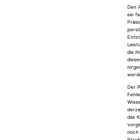
Den A
sei f
Präsi
persö
Entst
Leist
die i
diese
nirge
werde
Der P
Fehl
Wisse
derze
das K
vorge
noch 
Struk