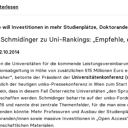
ate: Rektoren wollen Nachschärfung
iterlesen
o
will Investitionen in mehr Studienplätze, Doktoran
: Schmidinger zu Uni-Rankings: „Empfehle, d
2.10.2014
en die Universitäten für die kommende Leistungsvereinbarung
tionsabgeltung in Höhe von zusätzlichen 615 Millionen Euro 
isher“, betonte der Präsident der
Universitätenkonferenz (u
slich der heutigen uniko-Pressekonferenz in Wien zum Start
sein, dass in diesem Fall Österreichs Universitäten „den S
 schaffen werden. Schmidinger beharrte auf der uniko-Forde
16 und nannte drei zentrale Themenfelder, für die man eine 
nden könnte: Mehr Professuren und Ausbau der Studienplä
randen/innen sowie massive Investitionen in „Open Access“
nschaftlichen Materialien.