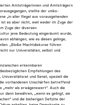
vierten Amtsträgerinnen und Amtsträgern
orausgegangen, stellte der uniko-
Ebene „in aller Regel aus vorausgehenden
 ist es aber nicht, weil weder im Zuge der
im Zuge der diversen
kultur jene Bedeutung eingeräumt wurde,
davon abhängen, wie es diesen gelinge,
ellen. „Bloße Machtdiskurse führen
 nicht nur Universitäten, selbst und
t inzwischen erkennbaren
diesbezüglichen Empfehlungen des
 Universitätsrat und Senat, speziell die
e die vorhandenen Unschärfen betreffend
s „mehr als erwägenswert“. Auch die
r dann bewähren, „wenn es gelingt, sie
chen“ und die bisherigen Defizite der
s Odium anhaften, keine Demokratie zu