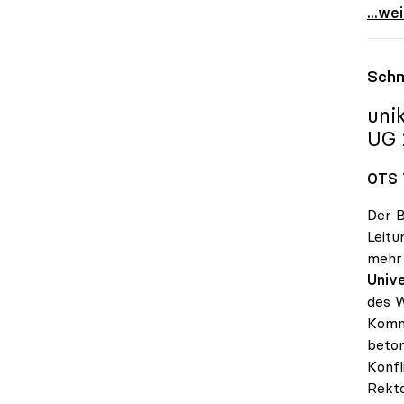
Ö1-Hö
...we
Schm
uni
UG 
OTS 7
Der B
Leitu
mehr 
Unive
des W
Kommu
beton
Konfl
Rekto