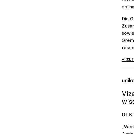
entha
Die G
Zusa
sowie
Gremi
resüm
« zu
unik
Viz
wis
OTS 
„Wenn
Andoc