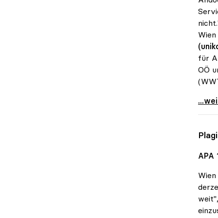
Servi
nicht
Wien 
(unik
für A
OÖ un
(WWT
uniko
...we
Plag
APA 
Wien
derze
weit"
einzu