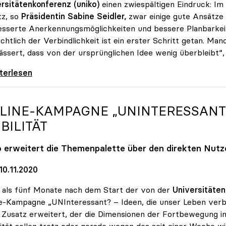
rsitätenkonferenz (uniko)
einen zwiespältigen Eindruck: Im 
tz, so
Präsidentin Sabine Seidler,
zwar einige gute Ansätze 
sserte Anerkennungsmöglichkeiten und bessere Planbarkei
ichtlich der Verbindlichkeit ist ein erster Schritt getan. 
ssert, dass von der ursprünglichen Idee wenig überbleibt“, s
er zu Studienrecht: Erste Schritte sind getan
iterlesen
LINE-KAMPAGNE „UNINTERESSANT?
BILITÄT
o
erweitert die Themenpalette über den direkten Nutz
10.11.2020
als fünf Monate nach dem Start der von der
Universitäten
e-Kampagne „UNInteressant? – Ideen, die unser Leben ver
 Zusatz erweitert, der die Dimensionen der Fortbewegung 
ität sollen trotz oder gerade wegen des seit einer Woche 