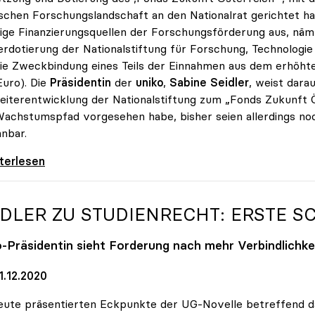
schen Forschungslandschaft an den Nationalrat gerichtet h
ige Finanzierungsquellen der Forschungsförderung aus, näml
rdotierung der Nationalstiftung für Forschung, Technologie 
ie Zweckbindung eines Teils der Einnahmen aus dem erhöht
Euro). Die
Präsidentin
der
uniko
,
Sabine Seidler
, weist dar
eiterentwicklung der Nationalstiftung zum „Fonds Zukunft 
achstumspfad vorgesehen habe, bisher seien allerdings no
nbar.
 unterstützt Petition zu Dotierung des „Fonds
iterlesen
IDLER ZU STUDIENRECHT: ERSTE S
o
-Präsidentin sieht Forderung nach mehr Verbindlichk
1.12.2020
eute präsentierten Eckpunkte der UG-Novelle betreffend d