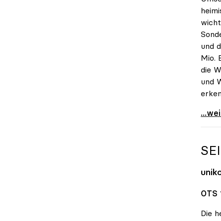
heimi
wicht
Sonde
und d
Mio. 
die W
und W
erken
uniko
...we
SE
unik
OTS 
Die h