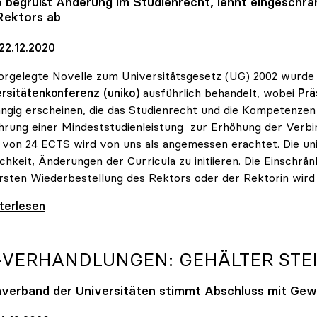
o
begrüßt Änderung im Studienrecht, lehnt eingeschrä
Rektors ab
22.12.2020
orgelegte Novelle zum Universitätsgesetz (UG) 2002 wurde
rsitätenkonferenz (uniko)
ausführlich behandelt, wobei
Prä
ngig erscheinen, die das Studienrecht und die Kompetenzen 
hrung einer Mindeststudienleistung zur Erhöhung der Verbin
von 24 ECTS wird von uns als angemessen erachtet. Die un
chkeit, Änderungen der Curricula zu initiieren. Die Einschr
rsten Wiederbestellung des Rektors oder der Rektorin wird
velle: Ja zu Mindeststudienleistung, nein zu
iterlesen
-VERHANDLUNGEN: GEHÄLTER STEI
verband der Universitäten stimmt Abschluss mit Gewe