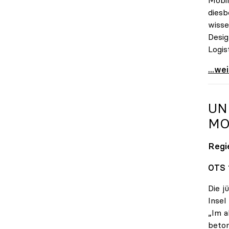
diesb
wisse
Desig
Logis
Onlin
...we
UN
MO
Regi
OTS 
Die j
Insel
„Im a
beton