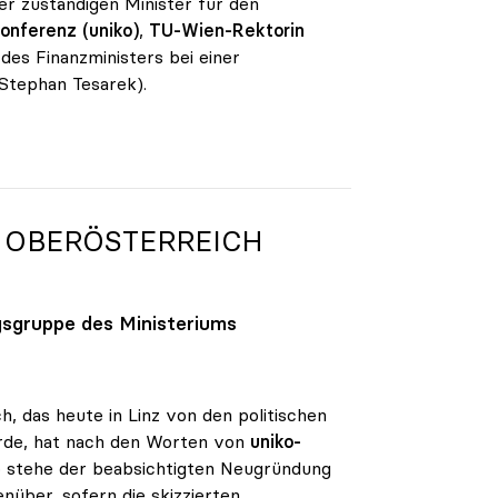
er zuständigen Minister für den
onferenz (uniko)
,
TU-Wien-Rektorin
des Finanzministers bei einer
Stephan Tesarek).
 OBERÖSTERREICH
gsgruppe des Ministeriums
h, das heute in Linz von den politischen
urde, hat nach den Worten von
uniko-
ko stehe der beabsichtigten Neugründung
nüber, sofern die skizzierten