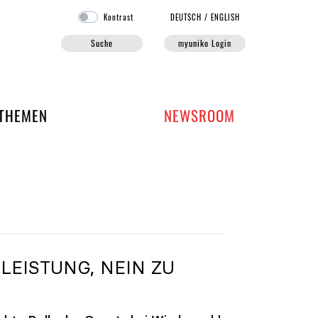
Kontrast
DE
UTSCH
/
EN
GLISH
Suche
myuniko Login
EN DER UNIKO
THEMEN
NEWSROOM
LEISTUNG, NEIN ZU