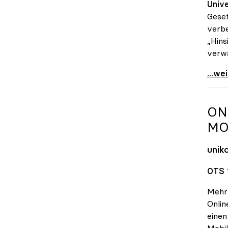
Unive
Gese
verbe
„Hins
verwä
Seidl
...we
ON
MO
unik
OTS 
Mehr 
Onlin
einen
Mobil