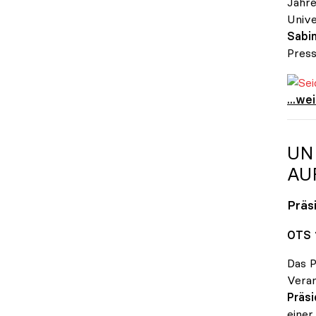
Jahre
Unive
Sabin
Press
Seidl
Seidl
...we
UN
AU
Präs
OTS 
Das P
Veran
Präsi
einer