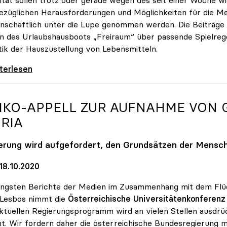
ezüglichen Herausforderungen und Möglichkeiten für die M
nschaftlich unter die Lupe genommen werden. Die Beiträge 
n des Urlaubshausboots „Freiraum“ über passende Spielrege
tik der Hauszustellung von Lebensmitteln.
e-Kampagne „UNInteressant?“ legt Fokus auf
iterlesen
IKO
-APPELL ZUR AUFNAHME VON 
RIA
erung wird aufgefordert, den Grundsätzen der Mensch
18.10.2020
üngsten Berichte der Medien im Zusammenhang mit dem Flüch
 Lesbos nimmt die
Österreichische Universitätenkonferenz
ktuellen Regierungsprogramm wird an vielen Stellen ausdr
t. Wir fordern daher die österreichische Bundesregierung 