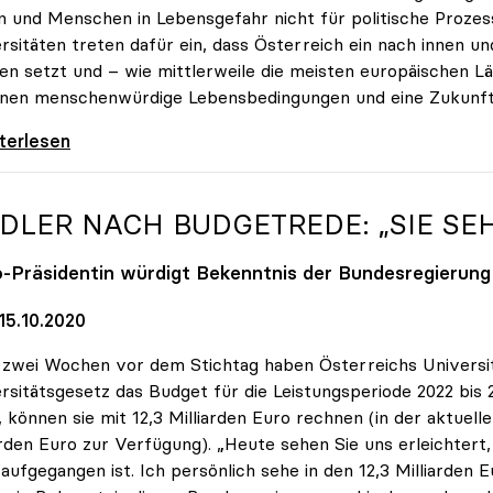
n und Menschen in Lebensgefahr nicht für politische Prozess
rsitäten treten dafür ein, dass Österreich ein nach innen 
en setzt und – wie mittlerweile die meisten europäischen L
hnen menschenwürdige Lebensbedingungen und eine Zukunft
-Appell zur Aufnahme von Geflüchteten aus
iterlesen
IDLER NACH BUDGETREDE: „SIE SE
o
-Präsidentin würdigt Bekenntnis der Bundesregierung
15.10.2020
zwei Wochen vor dem Stichtag haben Österreichs Universitä
rsitätsgesetz das Budget für die Leistungsperiode 2022 bis 
 können sie mit 12,3 Milliarden Euro rechnen (in der aktuell
arden Euro zur Verfügung). „Heute sehen Sie uns erleichte
 aufgegangen ist. Ich persönlich sehe in den 12,3 Milliarde