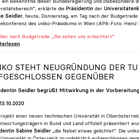
 ein Bekenntnis dieser Bundesregierung und insbesondere d
rsitätsbereich“, erklärte die
Präsidentin
der
Universitätenk
e Seidler
, heute, Donnerstag, am Tag nach der Budgetrede 
ekonferenz des uniko-Präsidiums in Wien (APA-Foto: Heinz 
er nach Budgetrede: „Sie sehen uns erleichtert“
er nach Budgetrede: „Sie sehen uns
iterlesen
IKO
STEHT NEUGRÜNDUNG DER TU
FGESCHLOSSEN GEGENÜBER
identin Seidler begrüßt Mitwirkung in der Vorbereitun
13.10.2020
rojekt einer neuen technischen Universität in Oberösterreic
twortungsträgern in Bund und Land offiziell präsentiert w
dentin Sabine Seidler
„die Nebel etwas gelichtet“. Die uni
 Universität in Österreich grundsätzlich aufgeschlossen gege