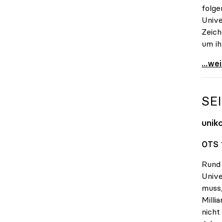
folge
Unive
Zeich
um i
uniko
...we
SE
unik
OTS 
Rund 
Unive
muss,
Milli
nicht