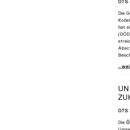
OTS 
Die G
Kolle
hat s
(GÖD)
strei
Absch
Besch
KV-Ve
...we
UN
ZU
OTS 
Die
Ö
Umset