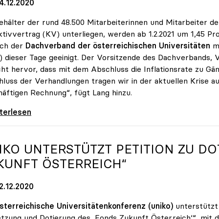
4.12.2020
ehälter der rund 48.500 Mitarbeiterinnen und Mitarbeiter de
ktivvertrag (KV) unterliegen, werden ab 1.2.2021 um 1,45 P
ich der
Dachverband der österreichischen Universitäten
m
 dieser Tage geeinigt. Der Vorsitzende des Dachverbands, 
cht hervor, dass mit dem Abschluss die Inflationsrate zu G
luss der Verhandlungen tragen wir in der aktuellen Krise a
äftigen Rechnung“, fügt Lang hinzu.
rhandlungen: Gehälter steigen um 1,45 Prozent
iterlesen
IKO
UNTERSTÜTZT PETITION ZU DO
KUNFT ÖSTERREICH“
2.12.2020
sterreichische Universitätenkonferenz (uniko)
unterstützt
zung und Dotierung des ,Fonds Zukunft Österreich‘“, mit d