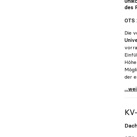
unik
des 
OTS 
Die v
Unive
vorra
Einfü
Höhe 
Mögli
der e
UG-No
...we
KV
Dach