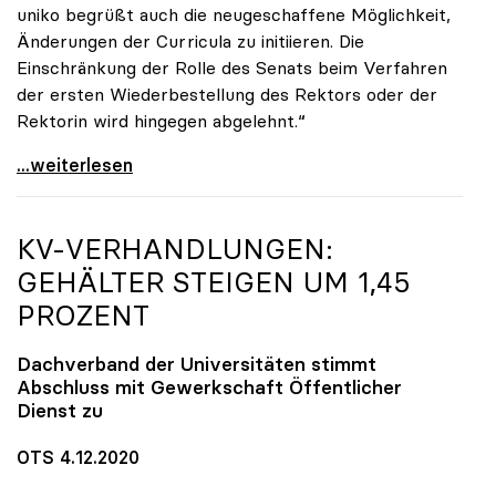
uniko begrüßt auch die neugeschaffene Möglichkeit,
Änderungen der Curricula zu initiieren. Die
Einschränkung der Rolle des Senats beim Verfahren
der ersten Wiederbestellung des Rektors oder der
Rektorin wird hingegen abgelehnt.“
UG-Novelle: Ja zu Mindeststudienleistung, nein zu
...weiterlesen
KV-VERHANDLUNGEN:
GEHÄLTER STEIGEN UM 1,45
PROZENT
Dachverband der Universitäten stimmt
Abschluss mit Gewerkschaft Öffentlicher
Dienst zu
OTS 4.12.2020