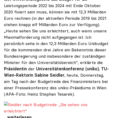
Leistungsperiode 2022 bis 2024 mit Ende Oktober
2020 fixiert sein muss, können sie mit 12,3 Milliarden
Euro rechnen (in der aktuellen Periode 2019 bis 2021
stehen knapp elf Milliarden Euro zur Verfügung).
„Heute sehen Sie uns erleichtert, auch wenn unsere
Maximalforderung nicht aufgegangen ist. Ich
persönlich sehe in den 12,3 Milliarden Euro Unibudget
für die kommenden drei Jahre ein Bekenntnis dieser
Bundesregierung und insbesondere der zuständigen
Minister für den Universitätsbereich“, erklärte die
Präsidentin
der
Universitätenkonferenz (uniko)
,
TU-
Wien-Rektorin Sabine Seidler
, heute, Donnerstag,
am Tag nach der Budgetrede des Finanzministers bei
einer Pressekonferenz des uniko-Präsidiums in Wien
(APA-Foto: Heinz Stephan Tesarek).
Seidler nach Budgetrede: „Sie sehen uns erleichtert“
Seidler nach Budgetrede: „Sie sehen uns
...weiterlesen