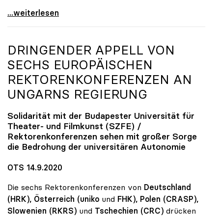
Seidler zu finanziellem Mehrbedarf: „Bisher keine
...weiterlesen
DRINGENDER APPELL VON
SECHS EUROPÄISCHEN
REKTORENKONFERENZEN AN
UNGARNS REGIERUNG
Solidarität mit der Budapester Universität für
Theater- und Filmkunst (SZFE) /
Rektorenkonferenzen sehen mit großer Sorge
die Bedrohung der universitären Autonomie
OTS 14.9.2020
Die sechs Rektorenkonferenzen von
Deutschland
(HRK), Österreich (uniko
und
FHK), Polen (CRASP),
Slowenien
(RKRS)
und
Tschechien (CRC)
drücken