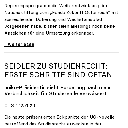
Regierungsprogramm die Weiterentwicklung der
Nationalstiftung zum „Fonds Zukunft Österreich“ mit
ausreichender Dotierung und Wachstumspfad
vorgesehen habe, bisher seien allerdings noch keine
Anzeichen für eine Umsetzung erkennbar.
uniko unterstützt Petition zu Dotierung des „Fonds
...weiterlesen
SEIDLER ZU STUDIENRECHT:
ERSTE SCHRITTE SIND GETAN
uniko
-Präsidentin sieht Forderung nach mehr
Verbindlichkeit für Studierende verwässert
OTS 1.12.2020
Die heute präsentierten Eckpunkte der UG-Novelle
betreffend das Studienrecht erwecken in der