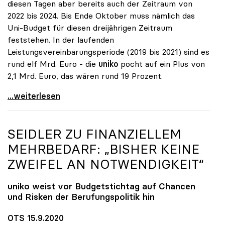
diesen Tagen aber bereits auch der Zeitraum von
2022 bis 2024. Bis Ende Oktober muss nämlich das
Uni-Budget für diesen dreijährigen Zeitraum
feststehen. In der laufenden
Leistungsvereinbarungsperiode (2019 bis 2021) sind es
rund elf Mrd. Euro - die
uniko
pocht auf ein Plus von
2,1 Mrd. Euro, das wären rund 19 Prozent.
Uni-Budget: Ringen um Finanzen ab 2022
...weiterlesen
SEIDLER ZU FINANZIELLEM
MEHRBEDARF: „BISHER KEINE
ZWEIFEL AN NOTWENDIGKEIT“
uniko
weist vor Budgetstichtag auf Chancen
und Risken der Berufungspolitik hin
OTS 15.9.2020