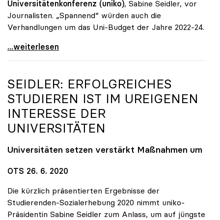
Universitätenkonferenz (uniko)
, Sabine Seidler, vor
Journalisten. „Spannend“ würden auch die
Verhandlungen um das Uni-Budget der Jahre 2022-24.
Unis: Ab Herbst „hybrid\", Budget „keine g'mahte
...weiterlesen
SEIDLER: ERFOLGREICHES
STUDIEREN IST IM UREIGENEN
INTERESSE DER
UNIVERSITÄTEN
Universitäten setzen verstärkt Maßnahmen um
OTS 26. 6. 2020
Die kürzlich präsentierten Ergebnisse der
Studierenden-Sozialerhebung 2020 nimmt uniko-
Präsidentin Sabine Seidler zum Anlass, um auf jüngste