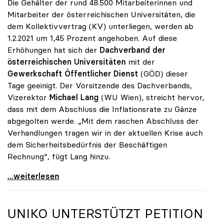
Die Gehälter der rund 48.500 Mitarbeiterinnen und
Mitarbeiter der österreichischen Universitäten, die
dem Kollektivvertrag (KV) unterliegen, werden ab
1.2.2021 um 1,45 Prozent angehoben. Auf diese
Erhöhungen hat sich der
Dachverband der
österreichischen Universitäten
mit der
Gewerkschaft Öffentlicher Dienst
(GÖD) dieser
Tage geeinigt. Der Vorsitzende des Dachverbands,
Vizerektor
Michael Lang
(WU Wien), streicht hervor,
dass mit dem Abschluss die Inflationsrate zu Gänze
abgegolten werde. „Mit dem raschen Abschluss der
Verhandlungen tragen wir in der aktuellen Krise auch
dem Sicherheitsbedürfnis der Beschäftigen
Rechnung“, fügt Lang hinzu.
KV-Verhandlungen: Gehälter steigen um 1,45 Prozent
...weiterlesen
UNIKO
UNTERSTÜTZT PETITION