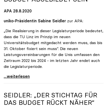
APA 28.8.2020
uniko-Präsidentin Sabine Seidler
zur APA:
„Die Realisierung in dieser Legislaturperiode bedeutet,
dass die TU Linz im Prinzip im neuen
Universitätsbudget mitgedacht werden muss, das bis
31. Oktober fixiert sein muss". Die neuen
Leistungsvereinbarungen für die Unis umfassen den
Zeitraum 2022 bis 2024 - im letzten Jahr endet auch
die Legislaturperiode.
Seidler zu geplanter TU Linz: Muss im neuen
...weiterlesen
SEIDLER: „DER STICHTAG FÜR
DAS BUDGET RÜCKT NÄHER“