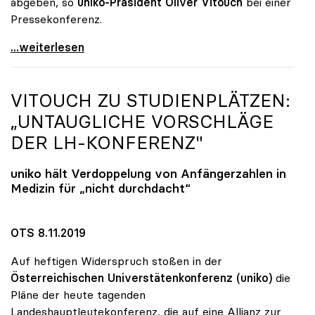
abgeben, so
uniko-Präsident Oliver Vitouch
bei einer
Pressekonferenz.
Unis wollen Budgetsteigerung und
...weiterlesen
VITOUCH ZU STUDIENPLÄTZEN:
„UNTAUGLICHE VORSCHLÄGE
DER LH-KONFERENZ"
uniko
hält Verdoppelung von Anfängerzahlen in
Medizin für „nicht durchdacht“
OTS 8.11.2019
Auf heftigen Widerspruch stoßen in der
Österreichischen Universtätenkonferenz (uniko)
die
Pläne der heute tagenden
Landeshauptleutekonferenz, die auf eine Allianz zur