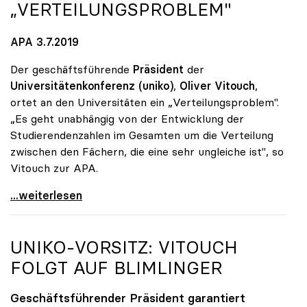
„VERTEILUNGSPROBLEM"
APA 3.7.2019
Der geschäftsführende
Präsident
der
Universitätenkonferenz (uniko)
,
Oliver Vitouch
,
ortet an den Universitäten ein „Verteilungsproblem".
„Es geht unabhängig von der Entwicklung der
Studierendenzahlen im Gesamten um die Verteilung
zwischen den Fächern, die eine sehr ungleiche ist", so
Vitouch zur APA.
Uni-Zugang: uniko ortet „Verteilungsproblem\"
...weiterlesen
UNIKO
-VORSITZ: VITOUCH
FOLGT AUF BLIMLINGER
Geschäftsführender Präsident garantiert