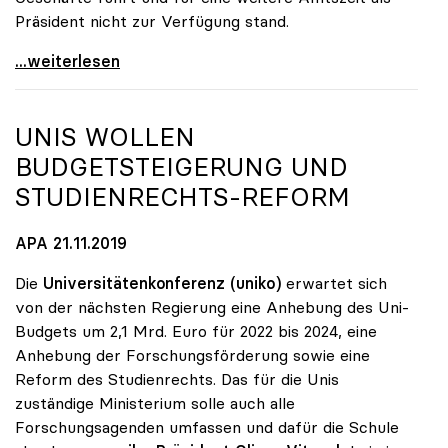
Präsident nicht zur Verfügung stand.
Sabine Seidler zur Präsidentin der uniko gewählt
...weiterlesen
UNIS WOLLEN
BUDGETSTEIGERUNG UND
STUDIENRECHTS-REFORM
APA 21.11.2019
Die
Universitätenkonferenz (uniko)
erwartet sich
von der nächsten Regierung eine Anhebung des Uni-
Budgets um 2,1 Mrd. Euro für 2022 bis 2024, eine
Anhebung der Forschungsförderung sowie eine
Reform des Studienrechts. Das für die Unis
zuständige Ministerium solle auch alle
Forschungsagenden umfassen und dafür die Schule