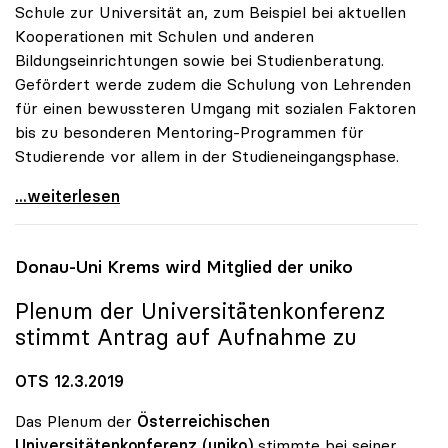
Schule zur Universität an, zum Beispiel bei aktuellen
Kooperationen mit Schulen und anderen
Bildungseinrichtungen sowie bei Studienberatung.
Gefördert werde zudem die Schulung von Lehrenden
für einen bewussteren Umgang mit sozialen Faktoren
bis zu besonderen Mentoring-Programmen für
Studierende vor allem in der Studieneingangsphase.
uniko: Unis haben „soziale Dimension“ auf ihrer
...weiterlesen
Donau-Uni Krems wird Mitglied der
uniko
Plenum der Universitätenkonferenz
stimmt Antrag auf Aufnahme zu
OTS 12.3.2019
Das Plenum der
Österreichischen
Universitätenkonferenz (uniko)
stimmte bei seiner