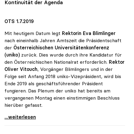
Kontinuität der Agenda
OTS 1.7.2019
Mit heutigem Datum legt
Rektorin Eva Blimlinger
nach eineinhalb Jahren Amtszeit die Präsidentschaft
der
Österreichischen Universitätenkonferenz
(uniko)
zurück. Dies wurde durch ihre Kandidatur für
den Österreichischen Nationalrat erforderlich.
Rektor
Oliver Vitouch
, Vorgänger Blimlingers und in der
Folge seit Anfang 2018 uniko-Vizepräsident, wird bis
Ende 2019 als geschäftsführender Präsident
fungieren. Das Plenum der uniko hat bereits am
vergangenen Montag einen einstimmigen Beschluss
hierüber gefasst.
uniko-Vorsitz: Vitouch folgt auf Blimlinger
...weiterlesen