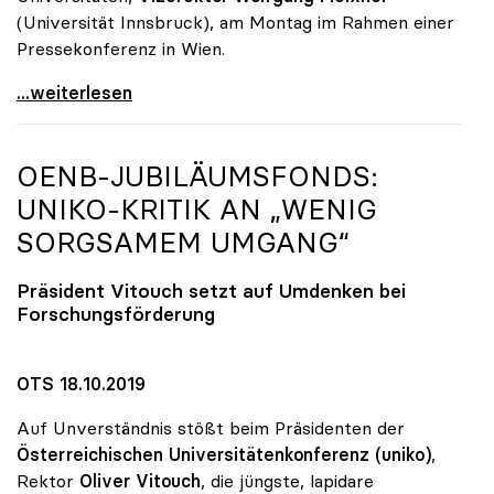
(Universität Innsbruck), am Montag im Rahmen einer
Pressekonferenz in Wien.
„Promotion ohne Limit“: Überraschende Qualität bei
...weiterlesen
OENB-JUBILÄUMSFONDS:
UNIKO
-KRITIK AN „WENIG
SORGSAMEM UMGANG“
Präsident Vitouch setzt auf Umdenken bei
Forschungsförderung
OTS 18.10.2019
Auf Unverständnis stößt beim Präsidenten der
Österreichischen Universitätenkonferenz (uniko)
,
Rektor
Oliver Vitouch
, die jüngste, lapidare