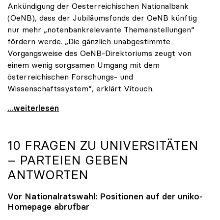
Ankündigung der Oesterreichischen Nationalbank
(OeNB), dass der Jubiläumsfonds der OeNB künftig
nur mehr „notenbankrelevante Themenstellungen“
fördern werde. „Die gänzlich unabgestimmte
Vorgangsweise des OeNB-Direktoriums zeugt von
einem wenig sorgsamen Umgang mit dem
österreichischen Forschungs- und
Wissenschaftssystem“, erklärt Vitouch.
OeNB-Jubiläumsfonds: uniko-Kritik an „wenig
...weiterlesen
10 FRAGEN ZU UNIVERSITÄTEN
– PARTEIEN GEBEN
ANTWORTEN
Vor Nationalratswahl: Positionen auf der
uniko
-
Homepage abrufbar