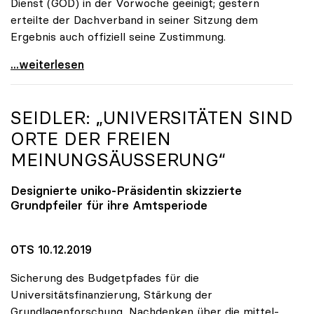
Dienst (GÖD) in der Vorwoche geeinigt; gestern
erteilte der Dachverband in seiner Sitzung dem
Ergebnis auch offiziell seine Zustimmung.
KV-Verhandlungen: Gehälter steigen um mindestens
...weiterlesen
SEIDLER: „UNIVERSITÄTEN SIND
ORTE DER FREIEN
MEINUNGSÄUSSERUNG“
Designierte
uniko
-Präsidentin skizzierte
Grundpfeiler für ihre Amtsperiode
OTS 10.12.2019
Sicherung des Budgetpfades für die
Universitätsfinanzierung, Stärkung der
Grundlagenforschung, Nachdenken über die mittel-