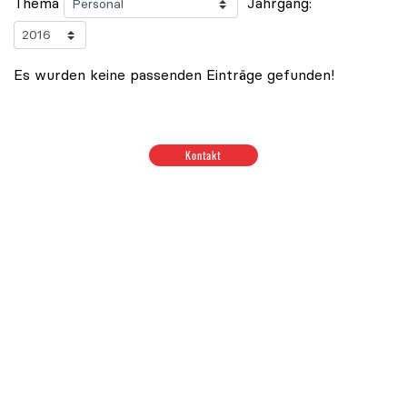
Thema
Jahrgang:
Es wurden keine passenden Einträge gefunden!
Positionen zum Thema Budget & Ressourcen
|
Positione
Kontakt