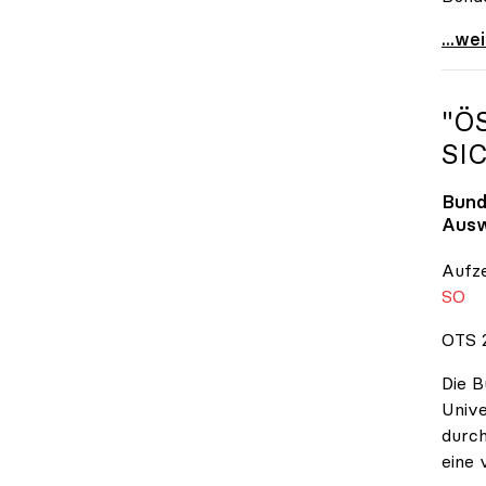
\"Wir
...we
"Ö
SI
Bund
Ausw
Aufz
SO
OTS 2
Die B
Unive
durch
eine 