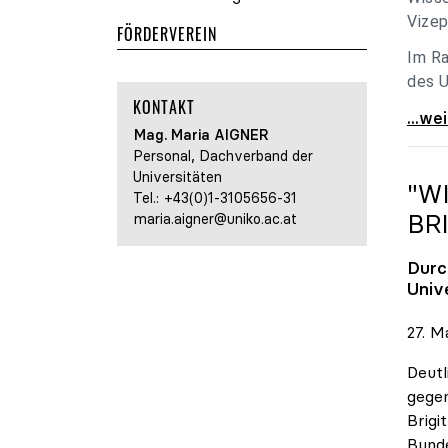
Vizep
FÖRDERVEREIN
Im Ra
des U
KONTAKT
Holzl
...we
Mag. Maria
AIGNER
Personal, Dachverband der
Universitäten
"W
Tel.:
+43(0)1-3105656-31
BR
maria.aigner@uniko.ac.at
Durc
Univ
27. M
Deutl
gegen
Brigi
Bund