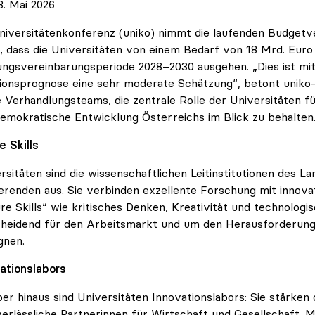
. Mai 2026
niversitätenkonferenz (uniko) nimmt die laufenden Budget
, dass die Universitäten von einem Bedarf von 18 Mrd. Euro f
ungsvereinbarungsperiode 2028–2030 ausgehen. „Dies ist mit 
tionsprognose eine sehr moderate Schätzung“, betont uniko-P
e Verhandlungsteams, die zentrale Rolle der Universitäten für
emokratische Entwicklung Österreichs im Blick zu behalten
e Skills
rsitäten sind die wissenschaftlichen Leitinstitutionen des Lan
erenden aus. Sie verbinden exzellente Forschung mit innova
re Skills“ wie kritisches Denken, Kreativität und technolog
heidend für den Arbeitsmarkt und um den Herausforderunge
gnen.
ationslabors
er hinaus sind Universitäten Innovationslabors: Sie stärke
verlässliche Partnerinnen für Wirtschaft und Gesellschaft. M