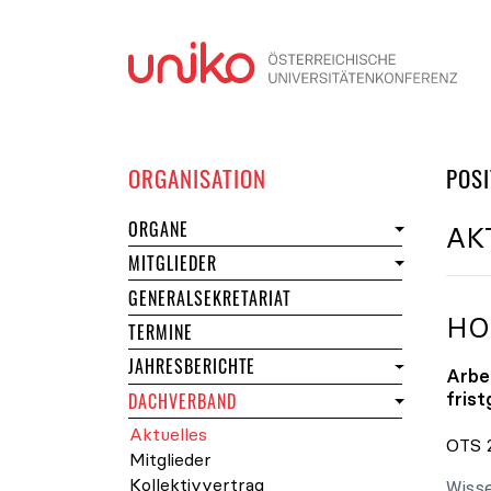
Navi
DER UNIKO
ORGANISATION
POSI
DER UNIKO
ORGANE
AK
DER UNIKO
MITGLIEDER
GENERALSEKRETARIAT
HO
DER UNIKO
TERMINE
JAHRESBERICHTE
Arbe
fris
DACHVERBAND
des Dachverbands der Universität
Aktuelles
OTS 2
des Dachverbands der Universitä
Mitglieder
Kollektivvertrag
Wisse