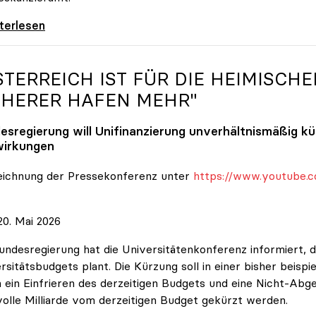
 nehmen es nicht hin\": Rede von
iterlesen
STERREICH IST FÜR DIE HEIMISCHE
CHERER HAFEN MEHR"
esregierung will Unifinanzierung unverhältnismäßig k
irkungen
eichnung der Pressekonferenz unter
https://www.youtube.c
0. Mai 2026
undesregierung hat die Universitätenkonferenz informiert, d
rsitätsbudgets plant. Die Kürzung soll in einer bisher beispi
 ein Einfrieren des derzeitigen Budgets und eine Nicht-Abg
volle Milliarde vom derzeitigen Budget gekürzt werden.