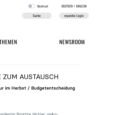
Kontrast
DE
UTSCH
/
EN
GLISH
Suche
myuniko Login
EN DER UNIKO
THEMEN
NEWSROOM
E ZUM AUSTAUSCH
ur im Herbst / Budgetentscheidung
identin Brigitte Hütter, uniko-