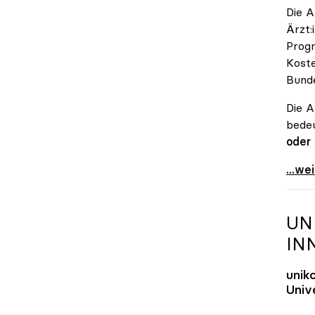
Die A
Ärzt:
Progn
Koste
Bunde
Die A
bedeu
oder
\"Öst
...we
UN
IN
unik
Unive