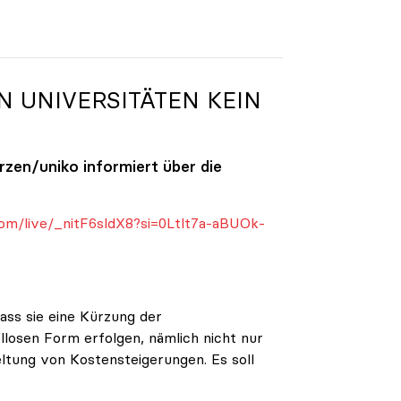
N UNIVERSITÄTEN KEIN
ürzen/
uniko
informiert über die
om/live/_nitF6sldX8?si=0Ltlt7a-aBUOk-
ass sie eine Kürzung der
ellosen Form erfolgen, nämlich nicht nur
eltung von Kostensteigerungen. Es soll