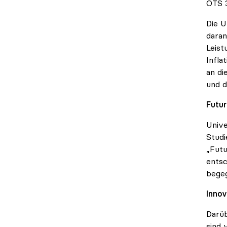
OTS 3
Die U
daran
Leist
Infla
an di
und d
Futur
Unive
Studi
„Futu
entsc
bege
Innov
Darüb
sind 