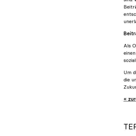
Beitr
entsc
unerl
Beitr
Als O
einen
sozia
Um di
die u
Zukun
« zu
TE