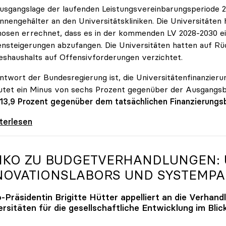
usgangslage der laufenden Leistungsvereinbarungsperiode 202
innengehälter an den Universitätskliniken. Die Universitäte
osen errechnet, dass es in der kommenden LV 2028-2030 ein
nsteigerungen abzufangen. Die Universitäten hatten auf Rüc
shaushalts auf Offensivforderungen verzichtet.
ntwort der Bundesregierung ist, die Universitätenfinanzierun
tet ein Minus von sechs Prozent gegenüber der Ausgangs
 13,9 Prozent gegenüber dem tatsächlichen Finanzierungs
erreich ist für die heimischen Universitäten
iterlesen
IKO
ZU BUDGETVERHANDLUNGEN: U
NOVATIONSLABORS UND SYSTEMP
o
-Präsidentin Brigitte Hütter appelliert an die Verhand
rsitäten für die gesellschaftliche Entwicklung im Blic