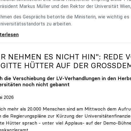
räsident Markus Müller und den Rektor der Universität Wien
hmen des Gesprächs betonte die Ministerin, wie wichtig es
niversitätsstandorts zu arbeiten.
eitner empfing uniko-Spitze zum Austausch
iterlesen
IR NEHMEN ES NICHT HIN": REDE 
IGITTE HÜTTER AUF DER GROSSDE
h die Verschiebung der LV-Verhandlungen in den Herbs
ersitäten noch nicht gebannt
ai 2026
ich mehr als 20.000 Menschen sind am Mittwoch dem Aufruf
 die Regierungspläne zur Kürzung der Universitätenfinanzie
tte Hütter sprach - unter viel Applaus- auf der Demo-Bühn
eskanzleramt.