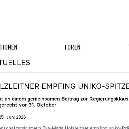
gation überspringen
UND ARBEITSGRUPP
TIONEN
FOREN
TUELLES
LZLEITNER EMPFING
UNIKO
-SPITZ
it an einem gemeinsamen Beitrag zur Regierungsklaus
tgerecht vor 31. Oktober
en
5. Juni 2026
ten
nschaftsministerin Eva-Maria Holzleitner empfing uniko-Präs