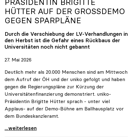
PRÄSIDENTIN BRIGITTE
HÜTTER AUF DER GROSSDEMO G
EGEN SPARPLÄNE
Durch die Verschiebung der LV-Verhandlungen in
den Herbst ist die Gefahr eines Rückbaus der
Universitäten noch nicht gebannt
27. Mai 2026
Deutlich mehr als 20.000 Menschen sind am Mittwoch
dem Aufruf der ÖH und der uniko gefolgt und haben
gegen die Regierungspläne zur Kürzung der
Universitätenfinanzierung demonstriert. uniko-
Präsidentin Brigitte Hütter sprach - unter viel
Applaus- auf der Demo-Bühne am Ballhausplatz vor
dem Bundeskanzleramt.
\"Wir nehmen es nicht hin\": Rede von
...weiterlesen