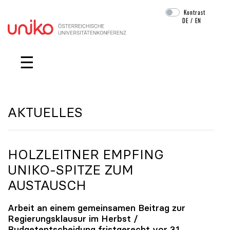
Kontrast
DE
/
EN
Navigation überspringen
☰
AKTUELLES
HOLZLEITNER EMPFING
UNIKO
-SPITZE ZUM
AUSTAUSCH
Arbeit an einem gemeinsamen Beitrag zur
Regierungsklausur im Herbst /
Budgetentscheidung fristgerecht vor 31.