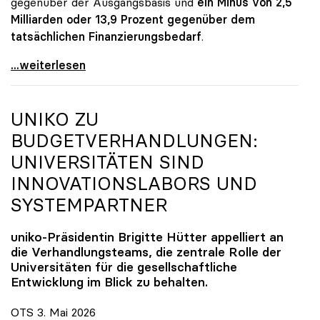
gegenüber der Ausgangsbasis und
ein Minus von 2,5
Milliarden oder 13,9 Prozent gegenüber dem
tatsächlichen Finanzierungsbedarf
.
\"Österreich ist für die heimischen Universitäten
...weiterlesen
UNIKO
ZU
BUDGETVERHANDLUNGEN:
UNIVERSITÄTEN SIND
INNOVATIONSLABORS UND
SYSTEMPARTNER
uniko
-Präsidentin Brigitte Hütter appelliert an
die Verhandlungsteams, die zentrale Rolle der
Universitäten für die gesellschaftliche
Entwicklung im Blick zu behalten.
OTS 3. Mai 2026