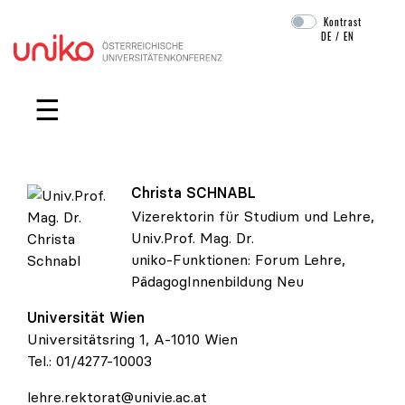
Kontrast
DE
/
EN
Navigation überspringen
☰
Christa
SCHNABL
Vizerektorin für Studium und Lehre,
Univ.Prof. Mag. Dr.
uniko-Funktionen:
Forum Lehre
,
Univ.Prof. Mag. Dr. Christa Schnabl
PädagogInnenbildung Neu
Universität Wien
Universitätsring 1, A-1010 Wien
Tel.:
01/4277-10003
lehre.rektorat@univie.ac.at