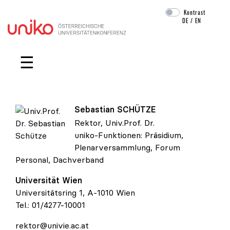
Kontrast
DE
/
EN
Navigation überspringen
☰
Sebastian
SCHÜTZE
Rektor, Univ.Prof. Dr.
uniko-Funktionen:
Präsidium
,
Univ.Prof. Dr. Sebastian Schütze
Plenarversammlung
,
Forum
Personal
,
Dachverband
Universität Wien
Universitätsring 1, A-1010 Wien
Tel.:
01/4277-10001
rektor@univie.ac.at