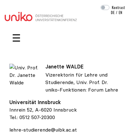
Kontrast
DE
/
EN
Navigation überspringen
☰
Janette
WALDE
Vizerektorin für Lehre und
Studierende, Univ. Prof. Dr.
Univ. Prof. Dr. Janette Walde
uniko-Funktionen:
Forum Lehre
Universität Innsbruck
Innrein 52, A-6020 Innsbruck
Tel.:
0512 507-20300
lehre-studierende@uibk.ac.at