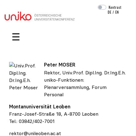
Kontrast
DE
/
EN
Navigation überspringen
☰
Peter
MOSER
Rektor, Univ.Prof. Dipl.Ing. Dr.Ing.E.h.
uniko-Funktionen:
Plenarversammlung
,
Forum
Univ.Prof. Dipl.Ing. Dr.Ing.E.h. Peter Moser
Personal
Montanuniversität Leoben
Franz-Josef-Straße 18, A-8700 Leoben
Tel.:
03842/402-7001
rektor@unileoben.ac.at