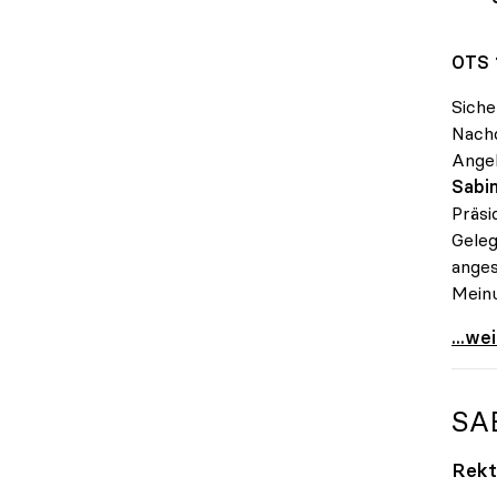
OTS 
Siche
Nachd
Angeh
Sabin
Präsi
Geleg
anges
Meinu
Seidl
...we
SA
Rekt