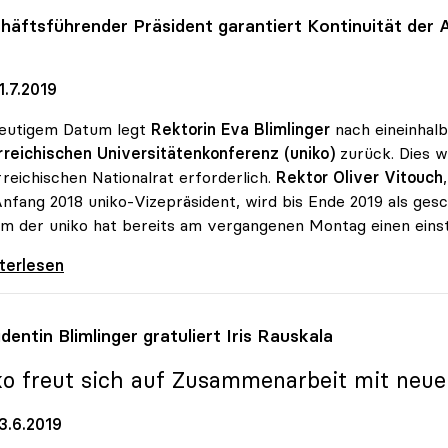
häftsführender Präsident garantiert Kontinuität der
.7.2019
heutigem Datum legt
Rektorin Eva Blimlinger
nach eineinhalb
reichischen Universitätenkonferenz (uniko)
zurück. Dies w
reichischen Nationalrat erforderlich.
Rektor Oliver Vitouch
Anfang 2018 uniko-Vizepräsident, wird bis Ende 2019 als ges
m der uniko hat bereits am vergangenen Montag einen einst
-Vorsitz: Vitouch folgt auf Blimlinger
iterlesen
dentin Blimlinger gratuliert Iris Rauskala
ko
freut sich auf Zusammenarbeit mit neue
3.6.2019