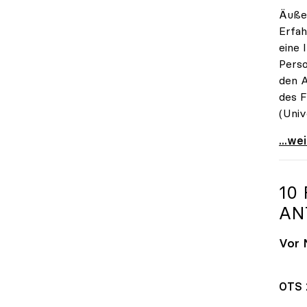
Äußer
Erfah
eine 
Perso
den A
des F
(Univ
„Prom
...we
10
AN
Vor 
OTS 