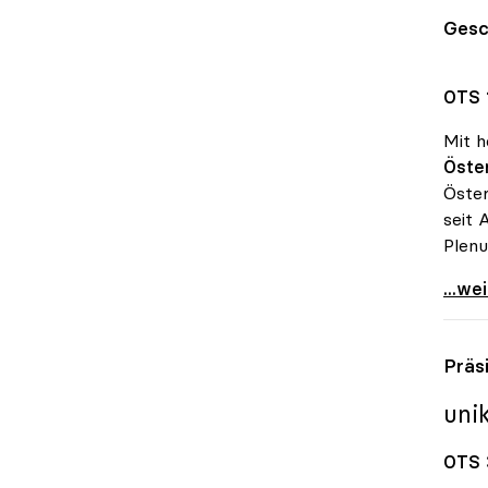
Gesc
OTS 1
Mit 
Öster
Öster
seit 
Plenu
uniko
...we
Präsi
uni
OTS 