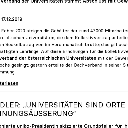
verband der Universitäten stimmt Abschluss mit Gewe
17.12.2019
. Feber 2020 steigen die Gehälter der rund 47.000 Mitarbeite
reichischen Universitäten, die dem Kollektivvertrag unterli
n Sockelbetrag von 55 Euro monatlich brutto; dies gilt auch
äftigten Lehrlinge. Auf diese Erhöhungen für die kollektivve
verband der österreichischen Universitäten
mit der Gewerk
che geeinigt; gestern erteilte der Dachverband in seiner Si
immung.
erhandlungen: Gehälter steigen um mindestens
iterlesen
IDLER: „UNIVERSITÄTEN SIND ORTE
INUNGSÄUSSERUNG“
gnierte
uniko
-Präsidentin skizzierte Grundpfeiler für 