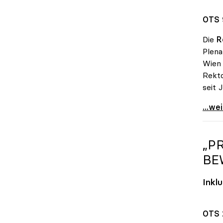
OTS 
Die
R
Plen
Wien
Rekto
seit 
Sabin
...we
„P
BE
Inkl
OTS 