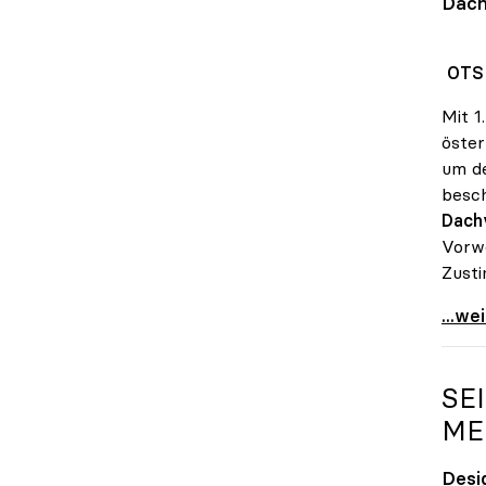
Dach
OTS 
Mit 1
öster
um de
besch
Dach
Vorwo
Zust
KV-V
...we
SE
ME
Desi