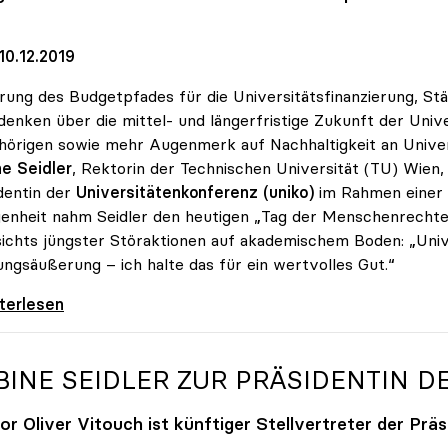
10.12.2019
rung des Budgetpfades für die Universitätsfinanzierung, S
enken über die mittel- und längerfristige Zukunft der Univ
örigen sowie mehr Augenmerk auf Nachhaltigkeit an Univer
e Seidler
, Rektorin der Technischen Universität (TU) Wien,
dentin der
Universitätenkonferenz (uniko)
im Rahmen einer P
enheit nahm Seidler den heutigen „Tag der Menschenrechte“
ichts jüngster Störaktionen auf akademischem Boden: „Unive
ngsäußerung – ich halte das für ein wertvolles Gut.“
er: „Universitäten sind Orte der freien
iterlesen
BINE SEIDLER ZUR PRÄSIDENTIN D
or Oliver Vitouch ist künftiger Stellvertreter der Präs