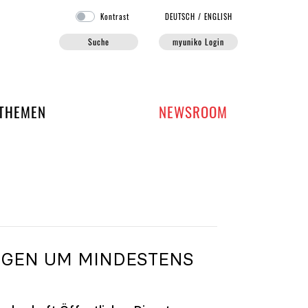
Kontrast
DE
UTSCH
/
EN
GLISH
Suche
myuniko Login
EN DER UNIKO
THEMEN
NEWSROOM
IGEN UM MINDESTENS