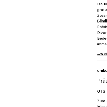
Die u
gratu
Zusam
Bliml
Präsi
Diver
Bedeu
immer
Präsi
...we
unik
Prä
OTS 
Zum A
Misst