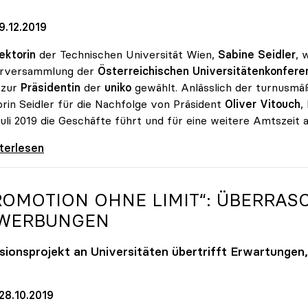
9.12.2019
ektorin
der Technischen Universität Wien,
Sabine Seidler
, 
arversammlung der
Österreichischen Universitätenkonferen
 zur
Präsidentin
der
uniko
gewählt. Anlässlich der turnusmä
rin Seidler für die Nachfolge von Präsident
Oliver Vitouch
,
Juli 2019 die Geschäfte führt und für eine weitere Amtszeit 
e Seidler zur Präsidentin der uniko gewählt
iterlesen
ROMOTION OHNE LIMIT“: ÜBERRASC
WERBUNGEN
usionsprojekt an Universitäten übertrifft Erwartungen,
28.10.2019