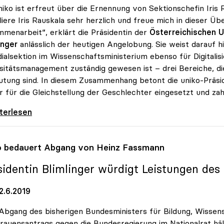
niko ist erfreut über die Ernennung von Sektionschefin Iris 
liere Iris Rauskala sehr herzlich und freue mich in dieser Ü
menarbeit“, erklärt die Präsidentin der
Österreichischen
U
inger
anlässlich der heutigen Angelobung. Sie weist darauf hi
dialsektion im Wissenschaftsministerium ebenso für Digitalis
sitätsmanagement zuständig gewesen ist – drei Bereiche, die
tung sind. In diesem Zusammenhang betont die uniko-Präside
 für die Gleichstellung der Geschlechter eingesetzt und zahl
dentin Blimlinger gratuliert Iris Rauskala
iterlesen
o
bedauert Abgang von Heinz Fassmann
sidentin Blimlinger würdigt Leistungen des
2.6.2019
bgang des bisherigen Bundesministers für Bildung, Wissen
rauensantrags gegen die Bundesregierung im Nationalrat häl