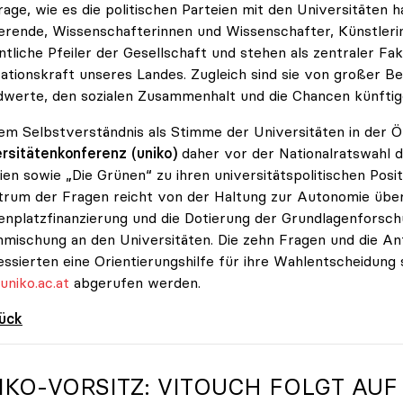
rage, wie es die politischen Parteien mit den Universitäten ha
erende, Wissenschafterinnen und Wissenschafter, Künstlerin
tliche Pfeiler der Gesellschaft und stehen als zentraler F
ationskraft unseres Landes. Zugleich sind sie von großer B
werte, den sozialen Zusammenhalt und die Chancen künftig
rem Selbstverständnis als Stimme der Universitäten in der Ö
rsitätenkonferenz (uniko)
daher vor der Nationalratswahl d
ien sowie „Die Grünen“ zu ihren universitätspolitischen Po
rum der Fragen reicht von der Haltung zur Autonomie über
enplatzfinanzierung und die Dotierung der Grundlagenforsch
mischung an den Universitäten. Die zehn Fragen und die Ant
essierten eine Orientierungshilfe für ihre Wahlentscheidung
niko.ac.at
abgerufen werden.
rück
IKO
-VORSITZ: VITOUCH FOLGT AUF