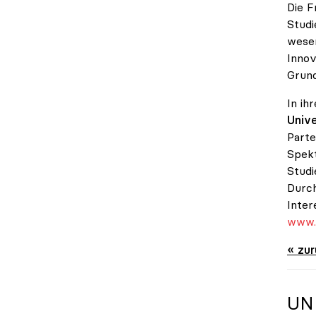
Die F
Studi
wesen
Innov
Grund
In ih
Unive
Parte
Spekt
Studi
Durch
Inter
www.u
« zu
UN