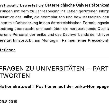
st positiv bewertet die
Österreichische Universitätenkonf
rungen mit dem zu Jahresbeginn ins Leben gerufenen Pilotp
Initiative der
uniko
, die exemplarisch und bewusstseinsbildend
nen mit Behinderung in den österreichischen Forschungsei
ndrang überrascht und auch über die herausragende Qualitä
orums Personal der uniko und des Dachverbands der Univer
ersität Innsbruck), am Montag im Rahmen einer Pressekonfe
otion ohne Limit“: Überraschende Qualität bei
iterlesen
 FRAGEN ZU UNIVERSITÄTEN – PAR
TWORTEN
Nationalratswahl: Positionen auf der
uniko
-Homepage 
29.8.2019