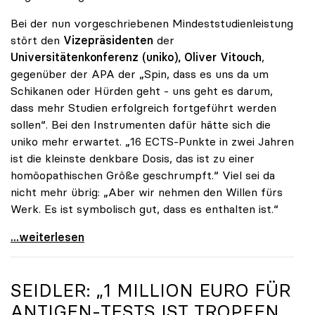
Bei der nun vorgeschriebenen Mindeststudienleistung
stört den
Vizepräsidenten
der
Universitätenkonferenz (uniko), Oliver Vitouch
,
gegenüber der APA der „Spin, dass es uns da um
Schikanen oder Hürden geht - uns geht es darum,
dass mehr Studien erfolgreich fortgeführt werden
sollen“. Bei den Instrumenten dafür hätte sich die
uniko mehr erwartet. „16 ECTS-Punkte in zwei Jahren
ist die kleinste denkbare Dosis, das ist zu einer
homöopathischen Größe geschrumpft.“ Viel sei da
nicht mehr übrig: „Aber wir nehmen den Willen fürs
Werk. Es ist symbolisch gut, dass es enthalten ist.“
uniko-Vize Vitouch zu 16 ECTS-Punkten: „Kleinste
...weiterlesen
SEIDLER: „1 MILLION EURO FÜR
ANTIGEN-TESTS IST TROPFEN