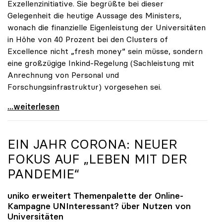
Exzellenzinitiative. Sie begrüßte bei dieser
Gelegenheit die heutige Aussage des Ministers,
wonach die finanzielle Eigenleistung der Universitäten
in Höhe von 40 Prozent bei den Clusters of
Excellence nicht „fresh money“ sein müsse, sondern
eine großzügige Inkind-Regelung (Sachleistung mit
Anrechnung von Personal und
Forschungsinfrastruktur) vorgesehen sei.
Seidler zur Exzellenzinitiative: Erfolg hängt von
...weiterlesen
EIN JAHR CORONA: NEUER
FOKUS AUF „LEBEN MIT DER
PANDEMIE“
uniko
erweitert Themenpalette der Online-
Kampagne UNInteressant? über Nutzen von
Universitäten