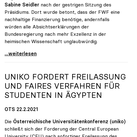
Sabine Seidler
nach der gestrigen Sitzung des
Präsidiums. Dort wurde betont, dass der FWF eine
nachhaltige Finanzierung benötige, andernfalls
würden alle Absichtserklärungen der
Bundesregierung nach mehr Exzellenz in der
heimischen Wissenschaft unglaubwürdig.
uniko über Wegfall von Förderungen des
...weiterlesen
UNIKO
FORDERT FREILASSUNG
UND FAIRES VERFAHREN FÜR
STUDENTEN IN ÄGYPTEN
OTS 22.2.2021
Die
Österreichische Universitätenkonferenz (uniko)
schließt sich der Forderung der Central European
University (CEU) nach sofortiger Freilassung des