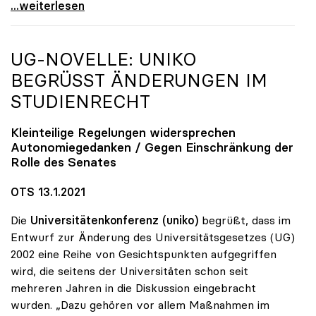
UG-Novelle: Gegen Änderungen bei Bestellung von
...weiterlesen
UG-NOVELLE:
UNIKO
BEGRÜSST ÄNDERUNGEN IM S
TUDIENRECHT
Kleinteilige Regelungen widersprechen
Autonomiegedanken / Gegen Einschränkung der
Rolle des Senates
OTS 13.1.2021
Die
Universitätenkonferenz (uniko)
begrüßt, dass im
Entwurf zur Änderung des Universitätsgesetzes (UG)
2002 eine Reihe von Gesichtspunkten aufgegriffen
wird, die seitens der Universitäten schon seit
mehreren Jahren in die Diskussion eingebracht
wurden. „Dazu gehören vor allem Maßnahmen im