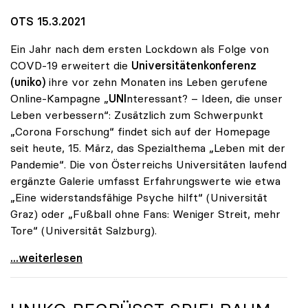
OTS 15.3.2021
Ein Jahr nach dem ersten Lockdown als Folge von
COVD-19 erweitert die
Universitätenkonferenz
(uniko)
ihre vor zehn Monaten ins Leben gerufene
Online-Kampagne „
UNI
nteressant? – Ideen, die unser
Leben verbessern“: Zusätzlich zum Schwerpunkt
„Corona Forschung“ findet sich auf der Homepage
seit heute, 15. März, das Spezialthema „Leben mit der
Pandemie“. Die von Österreichs Universitäten laufend
ergänzte Galerie umfasst Erfahrungswerte wie etwa
„Eine widerstandsfähige Psyche hilft“ (Universität
Graz) oder „Fußball ohne Fans: Weniger Streit, mehr
Tore“ (Universität Salzburg).
Ein Jahr Corona: Neuer Fokus auf „Leben mit der
...weiterlesen