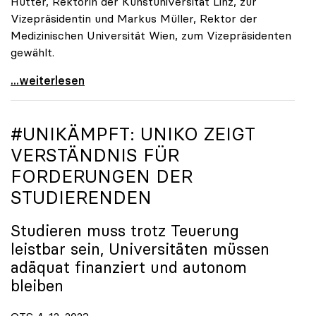
Hütter, Rektorin der Kunstuniversität Linz, zur
Vizepräsidentin und Markus Müller, Rektor der
Medizinischen Universität Wien, zum Vizepräsidenten
gewählt.
Universitäten: Oliver Vitouch einstimmig zum
...weiterlesen
#UNIKÄMPFT:
UNIKO
ZEIGT
VERSTÄNDNIS FÜR
FORDERUNGEN DER
STUDIERENDEN
Studieren muss trotz Teuerung
leistbar sein, Universitäten müssen
adäquat finanziert und autonom
bleiben