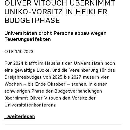
OLIVER VITOUCH ÜBERNIMMT
UNIKO
-VORSITZ IN HEIKLER
BUDGETPHASE
Universitäten droht Personalabbau wegen
Teuerungseffekten
OTS 1.10.2023
Für 2024 klafft im Haushalt der Universitäten noch
eine gewaltige Lücke, und die Vereinbarung für das
Dreijahresbudget von 2025 bis 2027 muss in vier
Wochen – bis Ende Oktober – stehen. In dieser
schwierigen Phase der Budgetverhandlungen
übernimmt Oliver Vitouch den Vorsitz der
Universitätenkonferenz
Oliver Vitouch übernimmt uniko-Vorsitz in heikler
...weiterlesen