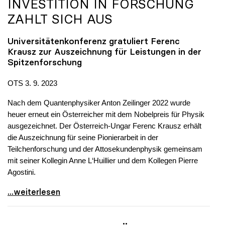
INVESTITION IN FORSCHUNG
ZAHLT SICH AUS
Universitätenkonferenz gratuliert Ferenc
Krausz zur Auszeichnung für Leistungen in der
Spitzenforschung
OTS 3. 9. 2023
Nach dem Quantenphysiker Anton Zeilinger 2022 wurde
heuer erneut ein Österreicher mit dem Nobelpreis für Physik
ausgezeichnet. Der Österreich-Ungar Ferenc Krausz erhält
die Auszeichnung für seine Pionierarbeit in der
Teilchenforschung und der Attosekundenphysik gemeinsam
mit seiner Kollegin Anne L‘Huillier und dem Kollegen Pierre
Agostini.
Physiknobelpreis: Investition in Forschung zahlt
...weiterlesen