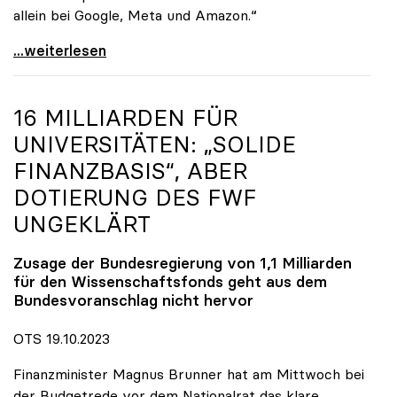
allein bei Google, Meta und Amazon.“
#unikämpft: uniko zeigt Verständnis für
...weiterlesen
16 MILLIARDEN FÜR
UNIVERSITÄTEN: „SOLIDE
FINANZBASIS“, ABER
DOTIERUNG DES FWF
UNGEKLÄRT
Zusage der Bundesregierung von 1,1 Milliarden
für den Wissenschaftsfonds geht aus dem
Bundesvoranschlag nicht hervor
OTS 19.10.2023
Finanzminister Magnus Brunner hat am Mittwoch bei
der Budgetrede vor dem Nationalrat das klare