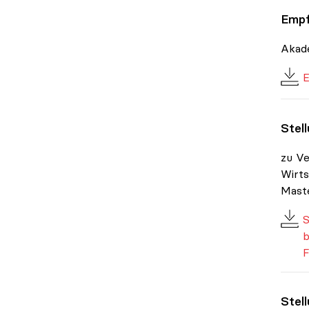
Empf
Akade
E
Stel
zu Ve
Wirts
Maste
S
b
F
Stel