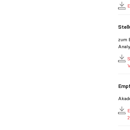
E
Stel
zum E
Anal
S
V
Empf
Akade
E
2