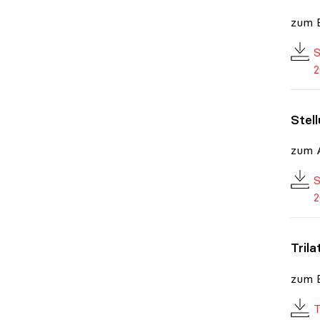
zum E
S
2
Stel
zum A
S
2
Trila
zum E
T