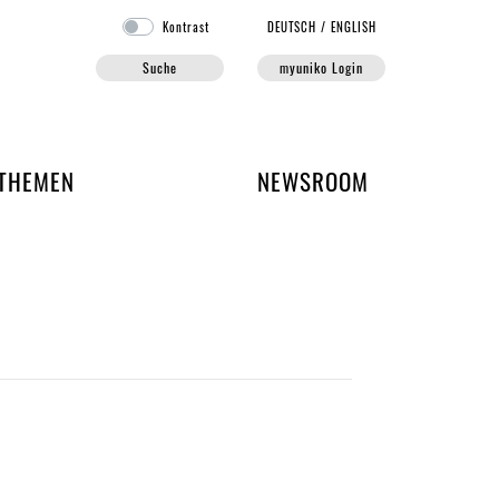
Kontrast
DE
UTSCH
/
EN
GLISH
Suche
myuniko Login
EN DER UNIKO
THEMEN
NEWSROOM