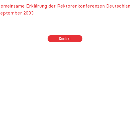
emeinsame Erklärung der Rektorenkonferenzen Deutschland
eptember 2003
ionen zum Thema Budget & Ressourcen
|
Positionen zum T
Kontakt