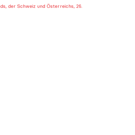
s, der Schweiz und Österreichs, 26.
hema Forschung
|
Positionen zum Thema Lehre
|
Positionen 