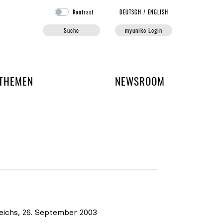
Kontrast
DE
UTSCH
/
EN
GLISH
Suche
myuniko Login
EN DER UNIKO
THEMEN
NEWSROOM
eichs, 26. September 2003